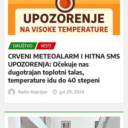
DRUŠTVO
VESTI
CRVENI METEOALARM I HITNA SMS
UPOZORENJA: Očekuje nas
dugotrajan toplotni talas,
temperature idu do 40 stepeni
Radio Koprijan
јул 29, 2026