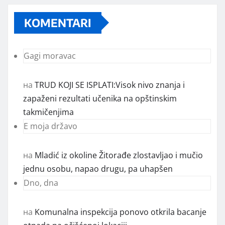
KOMENTARI
Gagi moravac
на
TRUD KOJI SE ISPLATI:Visok nivo znanja i
zapaženi rezultati učenika na opštinskim
takmičenjima
E moja državo
на
Mladić iz okoline Žitorađe zlostavljao i mučio
jednu osobu, napao drugu, pa uhapšen
Dno, dna
на
Komunalna inspekcija ponovo otkrila bacanje