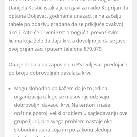
Danijela Kostić istakla je u izjavi za radio Koprijan da
opština Doljevac, godinama unazad, je na začelju
tabele po odazivu građana da se priključe ovakvoj
akciji. Zato će Crveni krst omogućiti prevoz svim
licima koja žele da daju krv, a dovoljno je da se jave
ovoj organizaciji putem telefona 870.079.
Ona je dodala da zaposleni u PS Doljevac prednjače
po broju dobrovoljnih davalaca krvi.
Mogu slobodno da kažem da je to jedina
organizacija iz koje se masovnije odzivaju
dobrovoljni davaoci krvi. Na teritoriji naše
opštine postoji veliki problem u sagledavanju ove
grupe ljudi, pre svega problem nastaje oko
slobodnih dana koja im po zakonu sleduju-