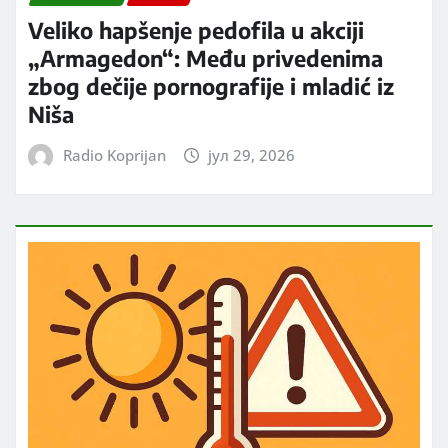
Veliko hapšenje pedofila u akciji
„Armagedon“: Među privedenima
zbog dečije pornografije i mladić iz
Niša
Radio Koprijan
јул 29, 2026