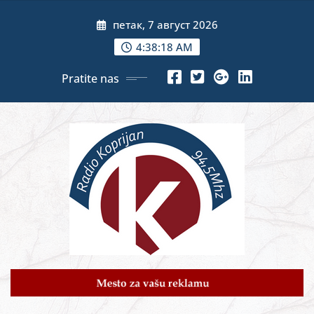
Skip
петак, 7 август 2026
to
content
4:38:20 AM
Pratite nas