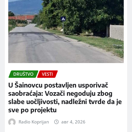
DRUŠTVO
VESTI
U Šainovcu postavljen usporivač
saobraćaja: Vozači negoduju zbog
slabe uočljivosti, nadležni tvrde da je
sve po projektu
Radio Koprijan
авг 4, 2026