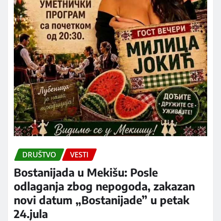
DRUŠTVO
VESTI
Bostanijada u Mekišu: Posle
odlaganja zbog nepogoda, zakazan
novi datum „Bostanijade” u petak
24.jula