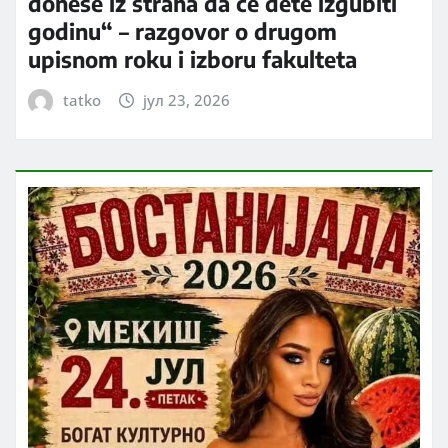
donese iz straha da će dete izgubiti
godinu“ – razgovor o drugom
upisnom roku i izboru fakulteta
tatko
јул 23, 2026