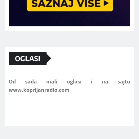
Marketing telefon 062 463 002
OGLASI
Od sada mali oglasi i na sajtu
www.koprijanradio.com