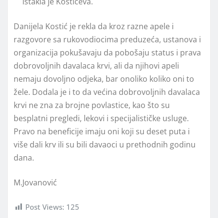
istakla je Kostićeva.
Danijela Kostić je rekla da kroz razne apele i
razgovore sa rukovodiocima preduzeća, ustanova i
organizacija pokušavaju da pobošaju status i prava
dobrovoljnih davalaca krvi, ali da njihovi apeli
nemaju dovoljno odjeka, bar onoliko koliko oni to
žele. Dodala je i to da većina dobrovoljnih davalaca
krvi ne zna za brojne povlastice, kao što su
besplatni pregledi, lekovi i specijalističke usluge.
Pravo na beneficije imaju oni koji su deset puta i
više dali krv ili su bili davaoci u prethodnih godinu
dana.
M.Jovanović
Post Views:
125