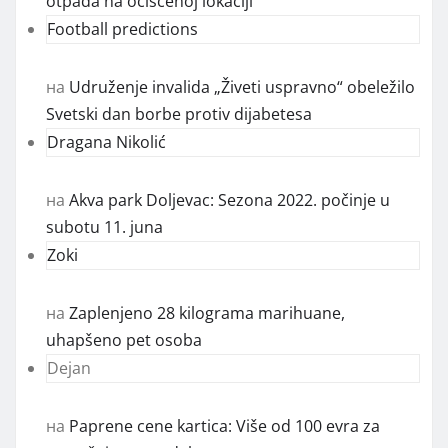
otpada na očišćenoj lokaciji
Football predictions
на
Udruženje invalida „Živeti uspravno“ obeležilo
Svetski dan borbe protiv dijabetesa
Dragana Nikolić
на
Akva park Doljevac: Sezona 2022. počinje u
subotu 11. juna
Zoki
на
Zaplenjeno 28 kilograma marihuane,
uhapšeno pet osoba
Dejan
на
Paprene cene kartica: Više od 100 evra za