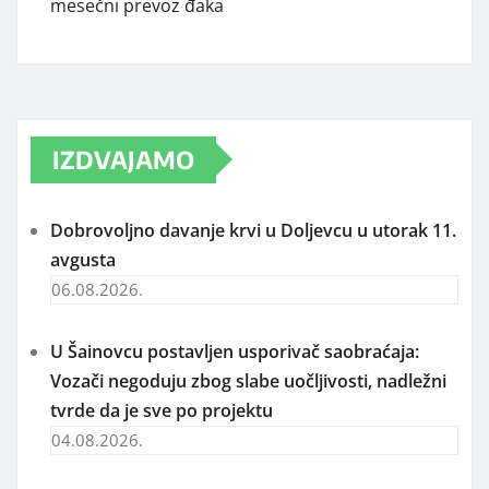
mesečni prevoz đaka
IZDVAJAMO
Dobrovoljno davanje krvi u Doljevcu u utorak 11.
avgusta
06.08.2026.
U Šainovcu postavljen usporivač saobraćaja:
Vozači negoduju zbog slabe uočljivosti, nadležni
tvrde da je sve po projektu
04.08.2026.