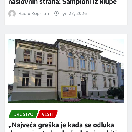
naslovnih strana: Šampioni iz klupe
Radio Koprijan
јул 27, 2026
DRUŠTVO
VESTI
„Najveća greška je kada se odluka