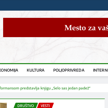
KONOMIJA
KULTURA
POLJOPRIVREDA
INTERN
erformansom predstavlja knjigu „Selo sas jedan padež“
DRUŠTVO
VESTI