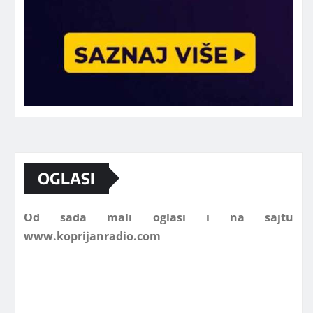
Marketing telefon 062 463 002
OGLASI
Od sada mali oglasi i na sajtu
www.koprijanradio.com