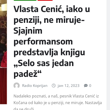
Vlasta Cenić, iako u
penziji, ne miruje-
Sjajnim
performansom
predstavlja knjigu
„Selo sas jedan
padež“
Radio Koprijan
јан 12, 2023
0
Nadaleko poznati, a naš, pesnik Vlasta Cenić iz
Kočana od kako je u penziji, ne miruje. Nastavlјa
da se druži…