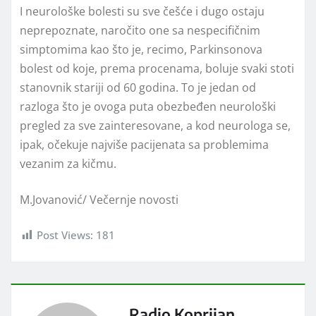
I neurološke bolesti su sve češće i dugo ostaju
neprepoznate, naročito one sa nespecifičnim
simptomima kao što je, recimo, Parkinsonova
bolest od koje, prema procenama, boluje svaki stoti
stanovnik stariji od 60 godina. To je jedan od
razloga što je ovoga puta obezbeđen neurološki
pregled za sve zainteresovane, a kod neurologa se,
ipak, očekuje najviše pacijenata sa problemima
vezanim za kičmu.
M.Jovanović/ Večernje novosti
Post Views:
181
Radio Koprijan