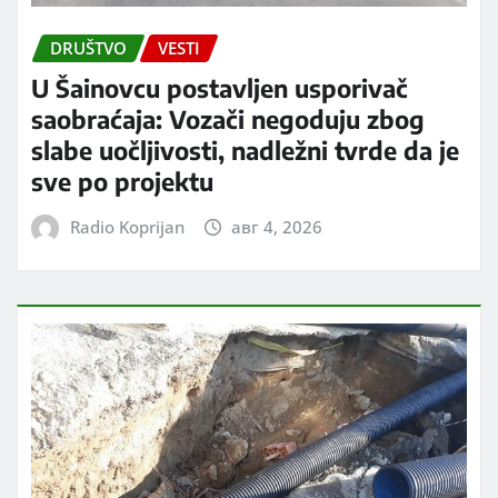
DRUŠTVO
VESTI
U Šainovcu postavljen usporivač
saobraćaja: Vozači negoduju zbog
slabe uočljivosti, nadležni tvrde da je
sve po projektu
Radio Koprijan
авг 4, 2026