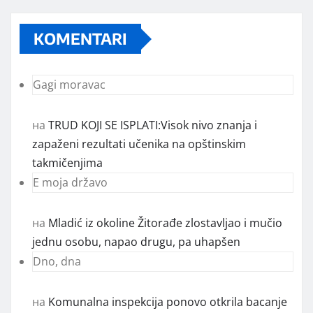
KOMENTARI
Gagi moravac
на
TRUD KOJI SE ISPLATI:Visok nivo znanja i
zapaženi rezultati učenika na opštinskim
takmičenjima
E moja državo
на
Mladić iz okoline Žitorađe zlostavljao i mučio
jednu osobu, napao drugu, pa uhapšen
Dno, dna
на
Komunalna inspekcija ponovo otkrila bacanje