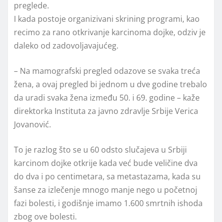
preglede.
I kada postoje organizivani skrining programi, kao
recimo za rano otkrivanje karcinoma dojke, odziv je
daleko od zadovoljavajućeg.
– Na mamografski pregled odazove se svaka treća
žena, a ovaj pregled bi jednom u dve godine trebalo
da uradi svaka žena između 50. i 69. godine – kaže
direktorka Instituta za javno zdravlje Srbije Verica
Jovanović.
To je razlog što se u 60 odsto slučajeva u Srbiji
karcinom dojke otkrije kada već bude veličine dva
do dva i po centimetara, sa metastazama, kada su
šanse za izlečenje mnogo manje nego u početnoj
fazi bolesti, i godišnje imamo 1.600 smrtnih ishoda
zbog ove bolesti.