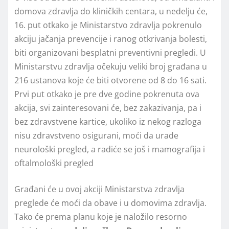
domova zdravlja do kliničkih centara, u nedelju će,
16. put otkako je Ministarstvo zdravlja pokrenulo
akciju jačanja prevencije i ranog otkrivanja bolesti,
biti organizovani besplatni preventivni pregledi. U
Ministarstvu zdravlja očekuju veliki broj građana u
216 ustanova koje će biti otvorene od 8 do 16 sati.
Prvi put otkako je pre dve godine pokrenuta ova
akcija, svi zainteresovani će, bez zakazivanja, pa i
bez zdravstvene kartice, ukoliko iz nekog razloga
nisu zdravstveno osigurani, moći da urade
neurološki pregled, a radiće se još i mamografija i
oftalmološki pregled
Građani će u ovoj akciji Ministarstva zdravlja
preglede će moći da obave i u domovima zdravlja.
Tako će prema planu koje je naložilo resorno