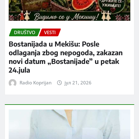
DRUŠTVO
VESTI
Bostanijada u Mekišu: Posle
odlaganja zbog nepogoda, zakazan
novi datum „Bostanijade” u petak
24.jula
Radio Koprijan
јул 21, 2026