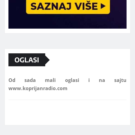
Marketing telefon 062 463 002
OGLASI
Od sada mali oglasi i na sajtu
www.koprijanradio.com