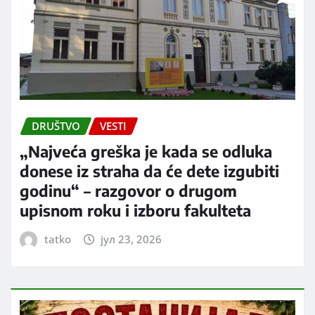
DRUŠTVO
VESTI
„Najveća greška je kada se odluka
donese iz straha da će dete izgubiti
godinu“ – razgovor o drugom
upisnom roku i izboru fakulteta
tatko
јул 23, 2026