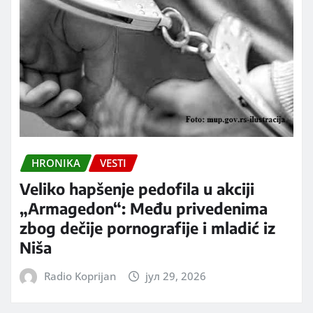
HRONIKA
VESTI
Veliko hapšenje pedofila u akciji
„Armagedon“: Među privedenima
zbog dečije pornografije i mladić iz
Niša
Radio Koprijan
јул 29, 2026