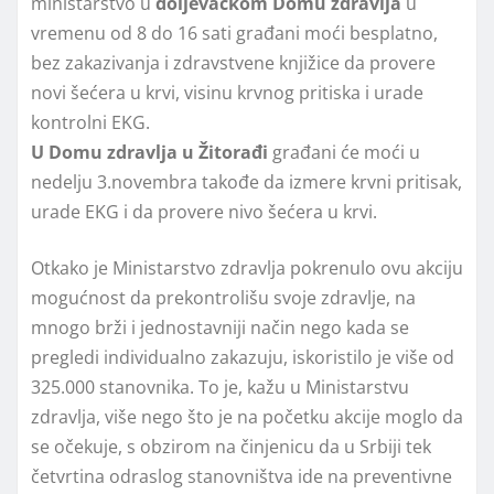
ministarstvo u
doljevačkom Domu zdravlja
u
vremenu od 8 do 16 sati građani moći besplatno,
bez zakazivanja i zdravstvene knjižice da provere
novi šećera u krvi, visinu krvnog pritiska i urade
kontrolni EKG.
U Domu zdravlja u Žitorađi
građani će moći u
nedelju 3.novembra takođe da izmere krvni pritisak,
urade EKG i da provere nivo šećera u krvi.
Otkako je Ministarstvo zdravlja pokrenulo ovu akciju
mogućnost da prekontrolišu svoje zdravlje, na
mnogo brži i jednostavniji način nego kada se
pregledi individualno zakazuju, iskoristilo je više od
325.000 stanovnika. To je, kažu u Ministarstvu
zdravlja, više nego što je na početku akcije moglo da
se očekuje, s obzirom na činjenicu da u Srbiji tek
četvrtina odraslog stanovništva ide na preventivne