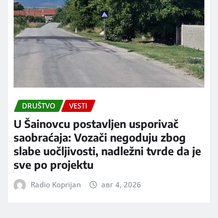
DRUŠTVO
VESTI
U Šainovcu postavljen usporivač
saobraćaja: Vozači negoduju zbog
slabe uočljivosti, nadležni tvrde da je
sve po projektu
Radio Koprijan
авг 4, 2026