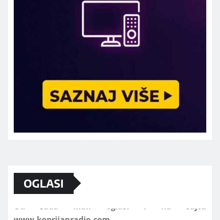
Marketing telefon 062 463 002
Od sada mali oglasi i na sajtu
OGLASI
www.koprijanradio.com