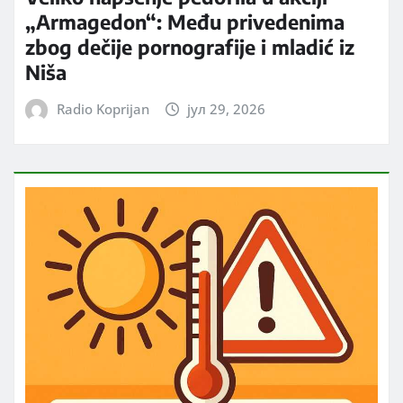
„Armagedon“: Među privedenima
zbog dečije pornografije i mladić iz
Niša
Radio Koprijan
јул 29, 2026