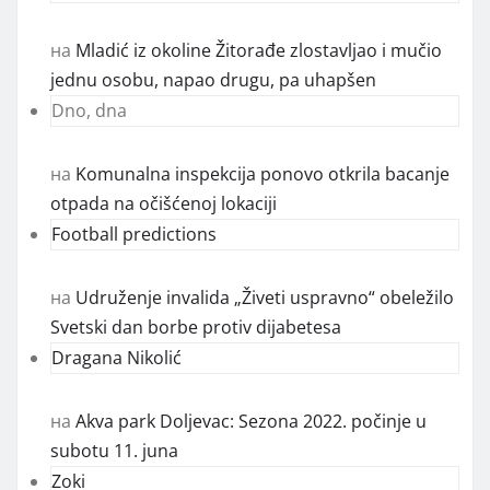
на
Mladić iz okoline Žitorađe zlostavljao i mučio
jednu osobu, napao drugu, pa uhapšen
Dno, dna
на
Komunalna inspekcija ponovo otkrila bacanje
otpada na očišćenoj lokaciji
Football predictions
на
Udruženje invalida „Živeti uspravno“ obeležilo
Svetski dan borbe protiv dijabetesa
Dragana Nikolić
на
Akva park Doljevac: Sezona 2022. počinje u
subotu 11. juna
Zoki