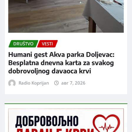
DRUŠTVO
VESTI
Humani gest Akva parka Doljevac:
Besplatna dnevna karta za svakog
dobrovoljnog davaoca krvi
Radio Koprijan
авг 7, 2026