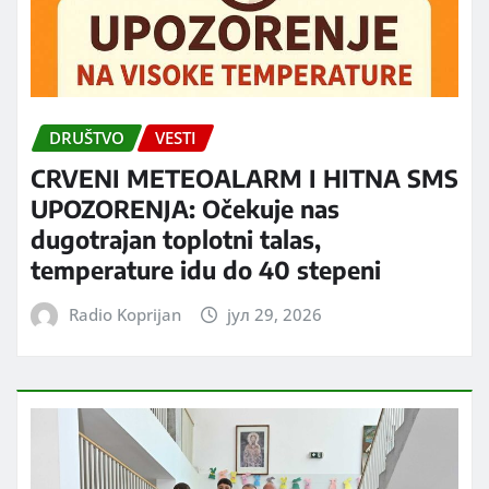
DRUŠTVO
VESTI
CRVENI METEOALARM I HITNA SMS
UPOZORENJA: Očekuje nas
dugotrajan toplotni talas,
temperature idu do 40 stepeni
Radio Koprijan
јул 29, 2026