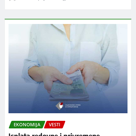
EKONOMIJA
VESTI
Isplata redovne i privremene