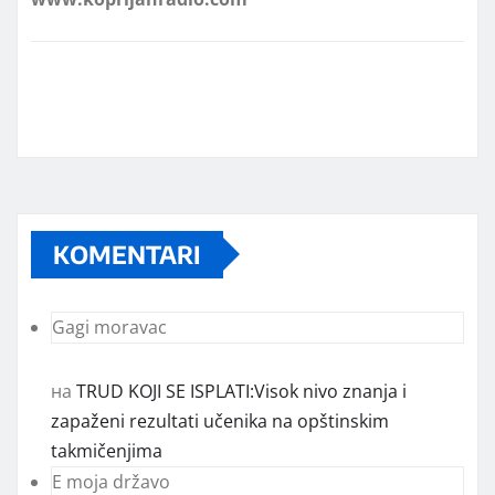
KOMENTARI
Gagi moravac
на
TRUD KOJI SE ISPLATI:Visok nivo znanja i
zapaženi rezultati učenika na opštinskim
takmičenjima
E moja državo