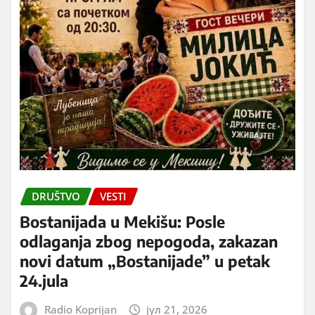
DRUŠTVO
VESTI
Bostanijada u Mekišu: Posle
odlaganja zbog nepogoda, zakazan
novi datum „Bostanijade” u petak
24.jula
Radio Koprijan
јул 21, 2026