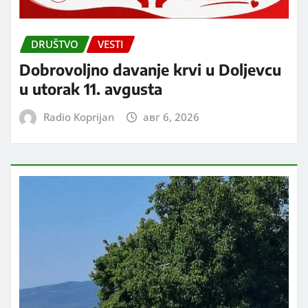
DRUŠTVO
VESTI
Dobrovoljno davanje krvi u Doljevcu
u utorak 11. avgusta
Radio Koprijan
авг 6, 2026