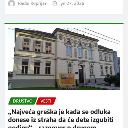
Radio Koprijan
јул 27, 2026
DRUŠTVO
VESTI
„Najveća greška je kada se odluka
donese iz straha da će dete izgubiti
godinu“ – razgovor o drugom