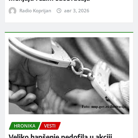
Radio Koprijan
авг 3, 2026
HRONIKA
VESTI
Veliko hapšenje pedofila u akciji