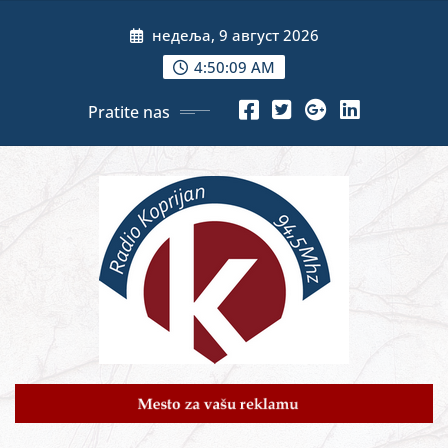
Skip
недеља, 9 август 2026
to
content
4:50:11 AM
Pratite nas