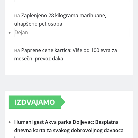
на
Zaplenjeno 28 kilograma marihuane,
uhapšeno pet osoba
Dejan
на
Paprene cene kartica: Više od 100 evra za
mesečni prevoz đaka
IZDVAJAMO
Humani gest Akva parka Doljevac: Besplatna
dnevna karta za svakog dobrovoljnog davaoca