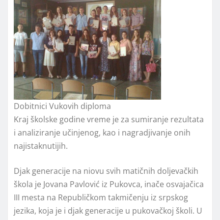
Dobitnici Vukovih diploma
Kraj školske godine vreme je za sumiranje rezultata
i analiziranje učinjenog, kao i nagradjivanje onih
najistaknutijih.
Djak generacije na niovu svih matičnih doljevačkih
škola je Jovana Pavlović iz Pukovca, inače osvajačica
III mesta na Republičkom takmičenju iz srpskog
jezika, koja je i djak generacije u pukovačkoj školi. U