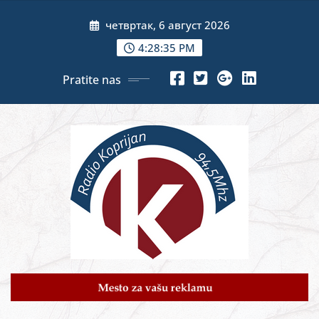
Skip
четвртак, 6 август 2026
to
content
4:28:36 PM
Pratite nas