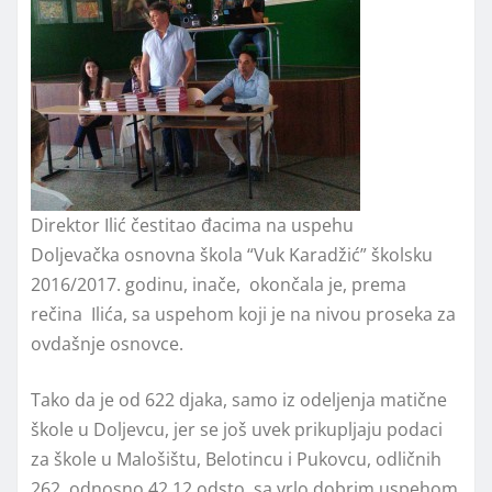
Direktor Ilić čestitao đacima na uspehu
Doljevačka osnovna škola “Vuk Karadžić” školsku
2016/2017. godinu, inače, okončala je, prema
rečina Ilića, sa uspehom koji je na nivou proseka za
ovdašnje osnovce.
Tako da je od 622 djaka, samo iz odeljenja matične
škole u Doljevcu, jer se još uvek prikupljaju podaci
za škole u Malošištu, Belotincu i Pukovcu, odličnih
262, odnosno 42,12 odsto, sa vrlo dobrim uspehom