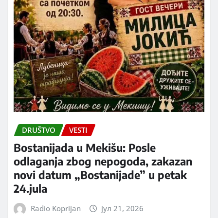
DRUŠTVO
VESTI
Bostanijada u Mekišu: Posle
odlaganja zbog nepogoda, zakazan
novi datum „Bostanijade” u petak
24.jula
Radio Koprijan
јул 21, 2026