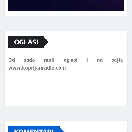
Marketing telefon 062 463 002
OGLASI
Od sada mali oglasi i na sajtu
www.koprijanradio.com
KOMENTARI