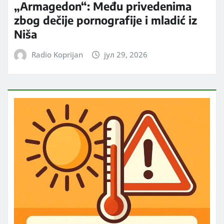
„Armagedon“: Među privedenima
zbog dečije pornografije i mladić iz
Niša
Radio Koprijan
јул 29, 2026