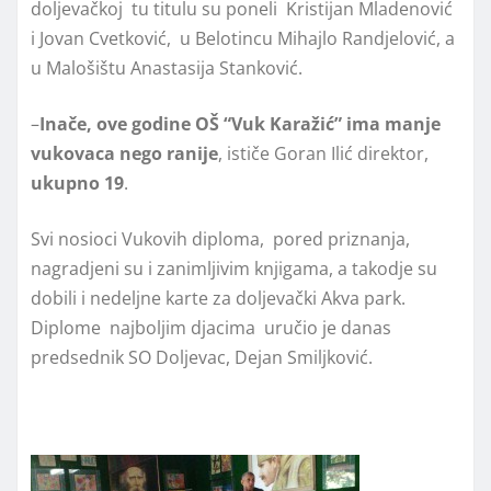
doljevačkoj tu titulu su poneli Kristijan Mladenović
i Jovan Cvetković, u Belotincu Mihajlo Randjelović, a
u Malošištu Anastasija Stanković.
–
Inače, ove godine OŠ “Vuk Karažić” ima manje
vukovaca nego ranije
, ističe Goran Ilić direktor,
ukupno 19
.
Svi nosioci Vukovih diploma, pored priznanja,
nagradjeni su i zanimljivim knjigama, a takodje su
dobili i nedeljne karte za doljevački Akva park.
Diplome najboljim djacima uručio je danas
predsednik SO Doljevac, Dejan Smiljković.