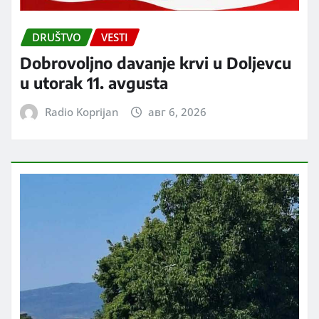
DRUŠTVO
VESTI
Dobrovoljno davanje krvi u Doljevcu
u utorak 11. avgusta
Radio Koprijan
авг 6, 2026