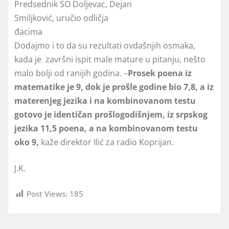
Predsednik SO Doljevac, Dejan
Smiljković, uručio odličja
đacima
Dodajmo i to da su rezultati ovdašnjih osmaka,
kada je završni ispit male mature u pitanju, nešto
malo bolji od ranijih godina. –
Prosek poena iz
matematike je 9, dok je prošle godine bio 7,8, a iz
materenjeg jezika i na kombinovanom testu
gotovo je identičan prošlogodišnjem, iz srpskog
jezika 11,5 poena, a na kombinovanom testu
oko 9,
kaže direktor Ilić za radio Koprijan.
J.K.
Post Views:
185