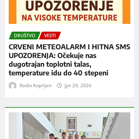
DRUŠTVO
VESTI
CRVENI METEOALARM I HITNA SMS
UPOZORENJA: Očekuje nas
dugotrajan toplotni talas,
temperature idu do 40 stepeni
Radio Koprijan
јул 29, 2026