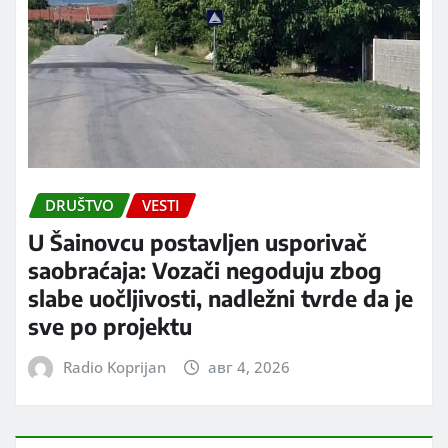
DRUŠTVO
VESTI
U Šainovcu postavljen usporivač
saobraćaja: Vozači negoduju zbog
slabe uočljivosti, nadležni tvrde da je
sve po projektu
Radio Koprijan
авг 4, 2026