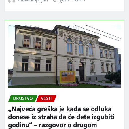
DRUŠTVO
VESTI
„Najveća greška je kada se odluka
donese iz straha da će dete izgubiti
godinu“ – razgovor o drugom