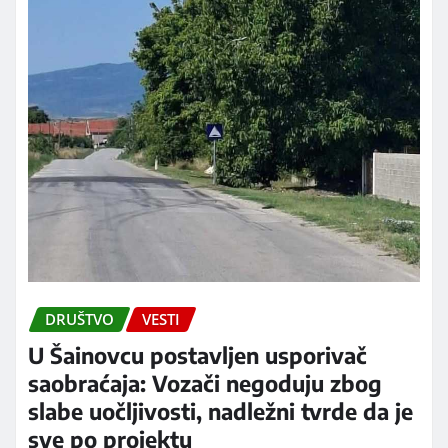
DRUŠTVO
VESTI
U Šainovcu postavljen usporivač
saobraćaja: Vozači negoduju zbog
slabe uočljivosti, nadležni tvrde da je
sve po projektu