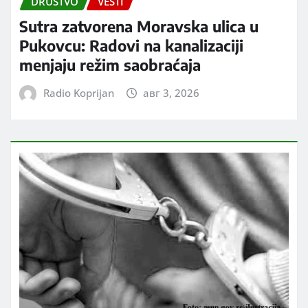
DRUŠTVO
VESTI
Sutra zatvorena Moravska ulica u
Pukovcu: Radovi na kanalizaciji
menjaju režim saobraćaja
Radio Koprijan
авг 3, 2026