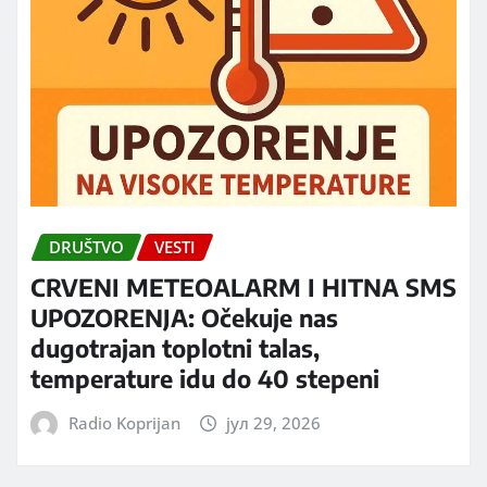
DRUŠTVO
VESTI
CRVENI METEOALARM I HITNA SMS
UPOZORENJA: Očekuje nas
dugotrajan toplotni talas,
temperature idu do 40 stepeni
Radio Koprijan
јул 29, 2026