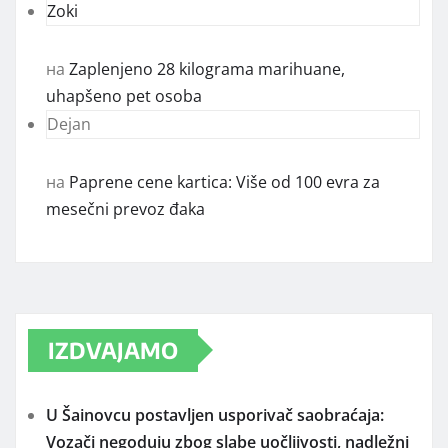
Zoki
на
Zaplenjeno 28 kilograma marihuane,
uhapšeno pet osoba
Dejan
на
Paprene cene kartica: Više od 100 evra za
mesečni prevoz đaka
IZDVAJAMO
U Šainovcu postavljen usporivač saobraćaja:
Vozači negoduju zbog slabe uočljivosti, nadležni