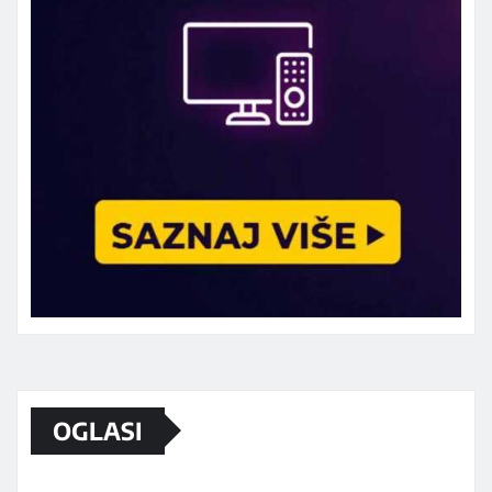
Marketing telefon 062 463 002
OGLASI
Od sada mali oglasi i na sajtu