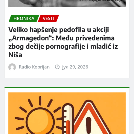
HRONIKA
VESTI
Veliko hapšenje pedofila u akciji
„Armagedon“: Među privedenima
zbog dečije pornografije i mladić iz
Niša
Radio Koprijan
јул 29, 2026