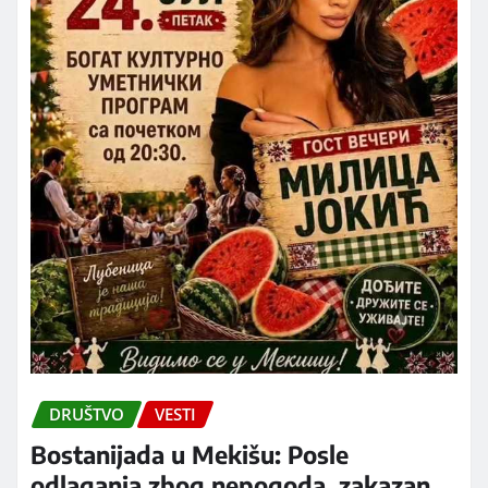
DRUŠTVO
VESTI
Bostanijada u Mekišu: Posle
odlaganja zbog nepogoda, zakazan