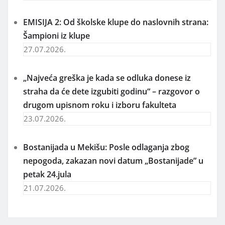
EMISIJA 2: Od školske klupe do naslovnih strana:
Šampioni iz klupe
27.07.2026.
„Najveća greška je kada se odluka donese iz
straha da će dete izgubiti godinu“ – razgovor o
drugom upisnom roku i izboru fakulteta
23.07.2026.
Bostanijada u Mekišu: Posle odlaganja zbog
nepogoda, zakazan novi datum „Bostanijade” u
petak 24.jula
21.07.2026.