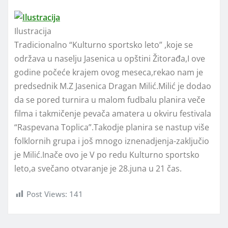
Ilustracija
Tradicionalno “Kulturno sportsko leto” ,koje se
održava u naselju Jasenica u opštini Žitorađa,I ove
godine počeće krajem ovog meseca,rekao nam je
predsednik M.Z Jasenica Dragan Milić.Milić je dodao
da se pored turnira u malom fudbalu planira veče
filma i takmičenje pevača amatera u okviru festivala
“Raspevana Toplica”.Takodje planira se nastup više
folklornih grupa i još mnogo iznenadjenja-zaključio
je Milić.Inače ovo je V po redu Kulturno sportsko
leto,a svečano otvaranje je 28.juna u 21 čas.
Post Views:
141