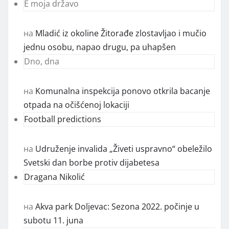
E moja državo
на
Mladić iz okoline Žitorađe zlostavljao i mučio
jednu osobu, napao drugu, pa uhapšen
Dno, dna
на
Komunalna inspekcija ponovo otkrila bacanje
otpada na očišćenoj lokaciji
Football predictions
на
Udruženje invalida „Živeti uspravno“ obeležilo
Svetski dan borbe protiv dijabetesa
Dragana Nikolić
на
Akva park Doljevac: Sezona 2022. počinje u
subotu 11. juna