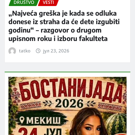
DRUŠTVO
VESTI
„Najveća greška je kada se odluka
donese iz straha da će dete izgubiti
godinu“ – razgovor o drugom
upisnom roku i izboru fakulteta
tatko
јул 23, 2026