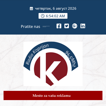
Skip
четвртак, 6 август 2026
to
content
6:54:04 AM
Pratite nas