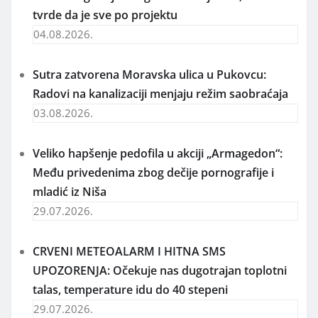
tvrde da je sve po projektu
04.08.2026.
Sutra zatvorena Moravska ulica u Pukovcu:
Radovi na kanalizaciji menjaju režim saobraćaja
03.08.2026.
Veliko hapšenje pedofila u akciji „Armagedon“:
Među privedenima zbog dečije pornografije i
mladić iz Niša
29.07.2026.
CRVENI METEOALARM I HITNA SMS
UPOZORENJA: Očekuje nas dugotrajan toplotni
talas, temperature idu do 40 stepeni
29.07.2026.