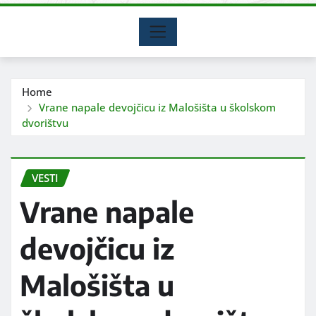
Home
Vrane napale devojčicu iz Malošišta u školskom
dvorištvu
VESTI
Vrane napale
devojčicu iz
Malošišta u