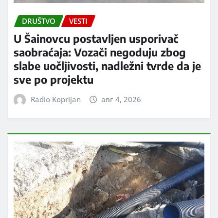
DRUŠTVO
VESTI
U Šainovcu postavljen usporivač
saobraćaja: Vozači negoduju zbog
slabe uočljivosti, nadležni tvrde da je
sve po projektu
Radio Koprijan
авг 4, 2026