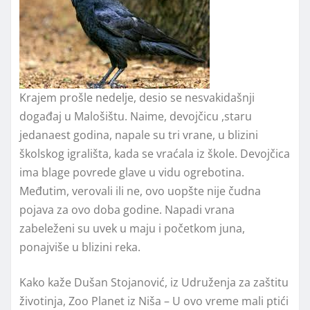
Krajem prošle nedelje, desio se nesvakidašnji
događaj u Malošištu. Naime, devojčicu ,staru
jedanaest godina, napale su tri vrane, u blizini
školskog igrališta, kada se vraćala iz škole. Devojčica
ima blage povrede glave u vidu ogrebotina.
Međutim, verovali ili ne, ovo uopšte nije čudna
pojava za ovo doba godine. Napadi vrana
zabeleženi su uvek u maju i početkom juna,
ponajviše u blizini reka.
Kako kaže Dušan Stojanović, iz Udruženja za zaštitu
životinja, Zoo Planet iz Niša – U ovo vreme mali ptići