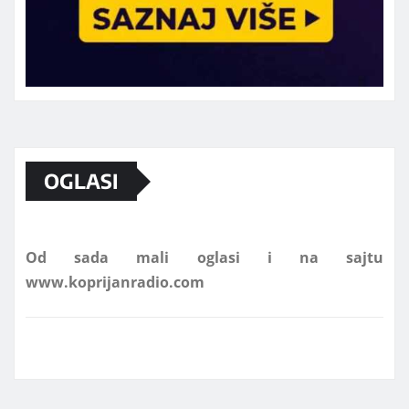
Marketing telefon 062 463 002
OGLASI
Od sada mali oglasi i na sajtu
www.koprijanradio.com