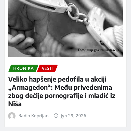
HRONIKA
VESTI
Veliko hapšenje pedofila u akciji
„Armagedon“: Među privedenima
zbog dečije pornografije i mladić iz
Niša
Radio Koprijan
јул 29, 2026