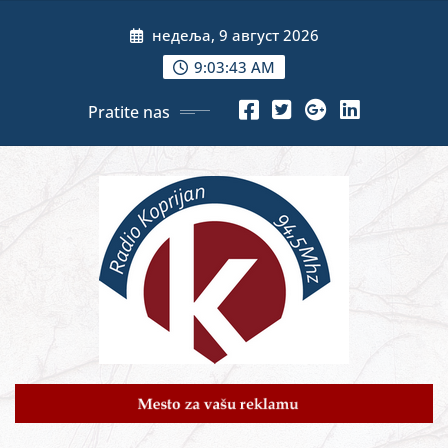
Skip
недеља, 9 август 2026
to
content
9:03:45 AM
Pratite nas