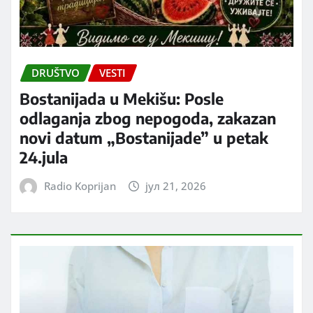
DRUŠTVO
VESTI
Bostanijada u Mekišu: Posle
odlaganja zbog nepogoda, zakazan
novi datum „Bostanijade” u petak
24.jula
Radio Koprijan
јул 21, 2026