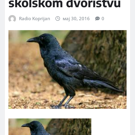
školskom dvorištvu
Radio Koprijan
мај 30, 2016
0