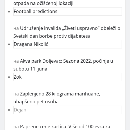
otpada na očišćenoj lokaciji
Football predictions
на
Udruženje invalida „Živeti uspravno“ obeležilo
Svetski dan borbe protiv dijabetesa
Dragana Nikolić
на
Akva park Doljevac: Sezona 2022. počinje u
subotu 11. juna
Zoki
на
Zaplenjeno 28 kilograma marihuane,
uhapšeno pet osoba
Dejan
на
Paprene cene kartica: Više od 100 evra za