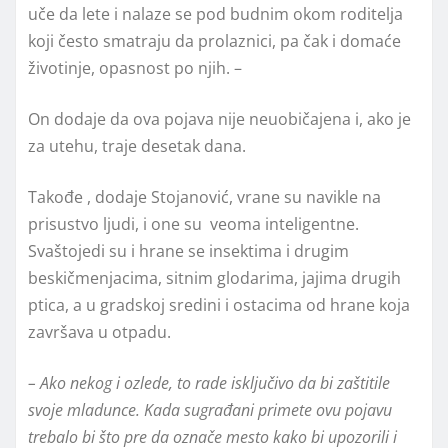
uče da lete i nalaze se pod budnim okom roditelja
koji često smatraju da prolaznici, pa čak i domaće
životinje, opasnost po njih. –
On dodaje da ova pojava nije neuobičajena i, ako je
za utehu, traje desetak dana.
Takođe , dodaje Stojanović, vrane su navikle na
prisustvo ljudi, i one su veoma inteligentne.
Svaštojedi su i hrane se insektima i drugim
beskičmenjacima, sitnim glodarima, jajima drugih
ptica, a u gradskoj sredini i ostacima od hrane koja
završava u otpadu.
– Ako nekog i ozlede, to rade isključivo da bi zaštitile
svoje mladunce. Kada sugrađani primete ovu pojavu
trebalo bi što pre da označe mesto kako bi upozorili i