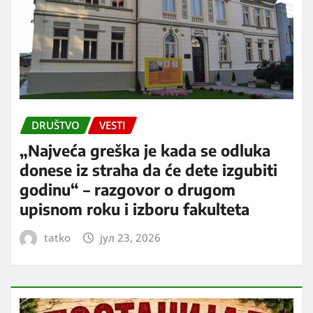
DRUŠTVO
VESTI
„Najveća greška je kada se odluka
donese iz straha da će dete izgubiti
godinu“ – razgovor o drugom
upisnom roku i izboru fakulteta
tatko
јул 23, 2026