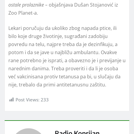
ostale prolaznike
–
objašnjava Dušan Stojanović iz
Zoo Planet-a.
Lekari poručuju da ukoliko zbog napada ptice, ili
bilo koje druge životinje, sugrađani zadobiju
povredu na telu, najpre treba da je dezinfikuju, a
potom i da se jave u najbližu ambulantu. Ovakve
rane potrebno je isprati, a obavezno je i previjanje u
narednim danima. Treba proveriti i da li je osoba
već vakcinisana protiv tetanusa pa bi, u slučaju da
nije, trebalo da primi antitetanusnu zaštitu.
Post Views:
233
Radio Koprijan