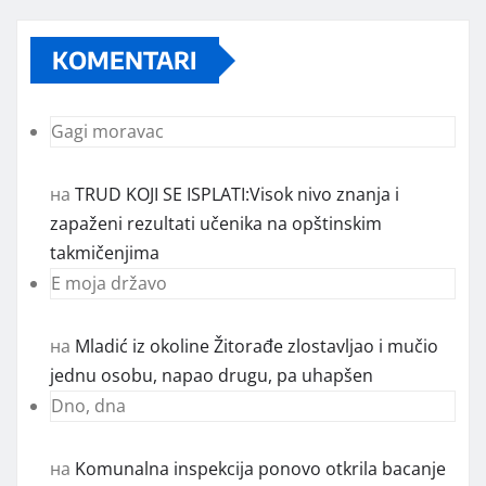
KOMENTARI
Gagi moravac
на
TRUD KOJI SE ISPLATI:Visok nivo znanja i
zapaženi rezultati učenika na opštinskim
takmičenjima
E moja državo
на
Mladić iz okoline Žitorađe zlostavljao i mučio
jednu osobu, napao drugu, pa uhapšen
Dno, dna
на
Komunalna inspekcija ponovo otkrila bacanje