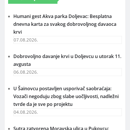
Humani gest Akva parka Doljevac: Besplatna
dnevna karta za svakog dobrovoljnog davaoca
krvi
07.08.2026.
Dobrovoljno davanje krvi u Doljevcu u utorak 11.
avgusta
06.08.2026.
U Šainovcu postavljen usporivač saobraćaja:
Vozači negoduju zbog slabe uočljivosti, nadležni
tvrde da je sve po projektu
04.08.2026.
Sutra zatvorena Moravska ulica u Pukovcu: