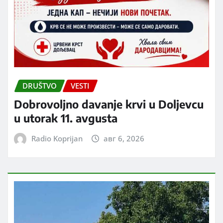
DRUŠTVO
VESTI
Dobrovoljno davanje krvi u Doljevcu
u utorak 11. avgusta
Radio Koprijan
авг 6, 2026