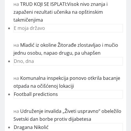
на
TRUD KOJI SE ISPLATI:Visok nivo znanja i
zapaženi rezultati učenika na opštinskim
takmičenjima
E moja državo
на
Mladić iz okoline Žitorađe zlostavljao i mučio
jednu osobu, napao drugu, pa uhapšen
Dno, dna
на
Komunalna inspekcija ponovo otkrila bacanje
otpada na očišćenoj lokaciji
Football predictions
на
Udruženje invalida „Živeti uspravno“ obeležilo
Svetski dan borbe protiv dijabetesa
Dragana Nikolić