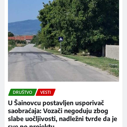
DRUŠTVO
VESTI
U Šainovcu postavljen usporivač
saobraćaja: Vozači negoduju zbog
slabe uočljivosti, nadležni tvrde da je
sve po projektu