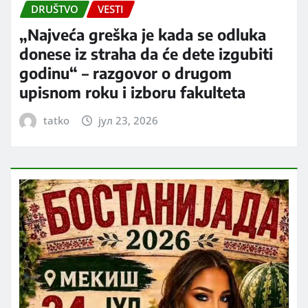
DRUŠTVO
VESTI
„Najveća greška je kada se odluka
donese iz straha da će dete izgubiti
godinu“ – razgovor o drugom
upisnom roku i izboru fakulteta
tatko
јул 23, 2026