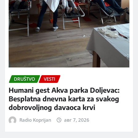
DRUŠTVO
VESTI
Humani gest Akva parka Doljevac:
Besplatna dnevna karta za svakog
dobrovoljnog davaoca krvi
Radio Koprijan
авг 7, 2026