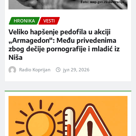
HRONIKA
VESTI
Veliko hapšenje pedofila u akciji
„Armagedon“: Među privedenima
zbog dečije pornografije i mladić iz
Niša
Radio Koprijan
јул 29, 2026