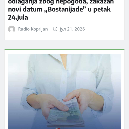
odlaganja zbog nepogoda, zakazan
novi datum „Bostanijade” u petak
24.jula
Radio Koprijan
јул 21, 2026