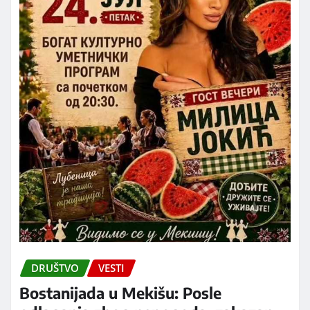
DRUŠTVO
VESTI
Bostanijada u Mekišu: Posle