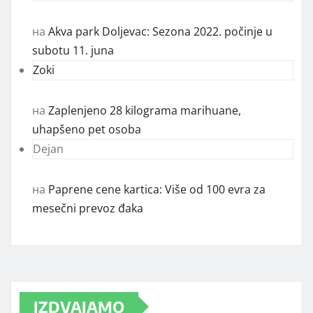
на
Akva park Doljevac: Sezona 2022. počinje u
subotu 11. juna
Zoki
на
Zaplenjeno 28 kilograma marihuane,
uhapšeno pet osoba
Dejan
на
Paprene cene kartica: Više od 100 evra za
mesečni prevoz đaka
IZDVAJAMO