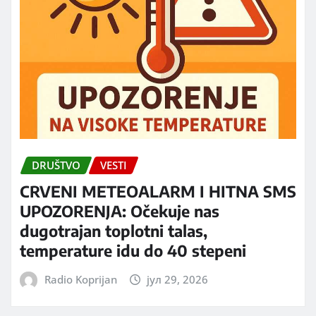
DRUŠTVO
VESTI
CRVENI METEOALARM I HITNA SMS
UPOZORENJA: Očekuje nas
dugotrajan toplotni talas,
temperature idu do 40 stepeni
Radio Koprijan
јул 29, 2026