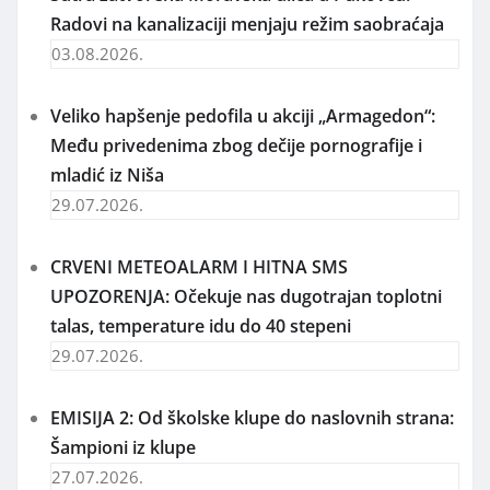
Radovi na kanalizaciji menjaju režim saobraćaja
03.08.2026.
Veliko hapšenje pedofila u akciji „Armagedon“:
Među privedenima zbog dečije pornografije i
mladić iz Niša
29.07.2026.
CRVENI METEOALARM I HITNA SMS
UPOZORENJA: Očekuje nas dugotrajan toplotni
talas, temperature idu do 40 stepeni
29.07.2026.
EMISIJA 2: Od školske klupe do naslovnih strana:
Šampioni iz klupe
27.07.2026.