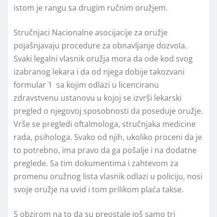
istom je rangu sa drugim ručnim oružjem.
Stručnjaci Nacionalne asocijacije za oružje
pojašnjavaju procedure za obnavljanje dozvola.
Svaki legalni vlasnik oružja mora da ode kod svog
izabranog lekara i da od njega dobije takozvani
formular 1 sa kojim odlazi u licenciranu
zdravstvenu ustanovu u kojoj se izvrši lekarski
pregled o njegovoj sposobnosti da poseduje oružje.
Vrše se pregledi oftalmologa, stručnjaka medicine
rada, psihologa. Svako od njih, ukoliko proceni da je
to potrebno, ima pravo da ga pošalje i na dodatne
preglede. Sa tim dokumentima i zahtevom za
promenu oružnog lista vlasnik odlazi u policiju, nosi
svoje oružje na uvid i tom prilikom plaća takse.
S obzirom na to da su preostale još samo tri