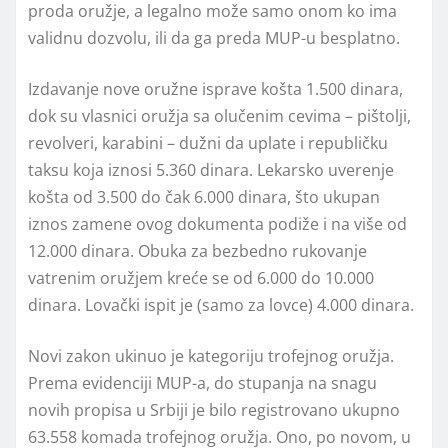
proda oružje, a legalno može samo onom ko ima
validnu dozvolu, ili da ga preda MUP-u besplatno.
Izdavanje nove oružne isprave košta 1.500 dinara,
dok su vlasnici oružja sa olučenim cevima – pištolji,
revolveri, karabini – dužni da uplate i republičku
taksu koja iznosi 5.360 dinara. Lekarsko uverenje
košta od 3.500 do čak 6.000 dinara, što ukupan
iznos zamene ovog dokumenta podiže i na više od
12.000 dinara. Obuka za bezbedno rukovanje
vatrenim oružjem kreće se od 6.000 do 10.000
dinara. Lovački ispit je (samo za lovce) 4.000 dinara.
Novi zakon ukinuo je kategoriju trofejnog oružja.
Prema evidenciji MUP-a, do stupanja na snagu
novih propisa u Srbiji je bilo registrovano ukupno
63.558 komada trofejnog oružja. Ono, po novom, u