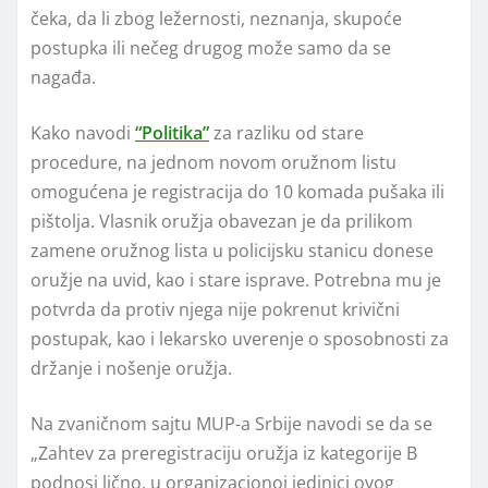
čeka, da li zbog ležernosti, neznanja, skupoće
postupka ili nečeg drugog može samo da se
nagađa.
Kako navodi
“Politika”
za razliku od stare
procedure, na jednom novom oružnom listu
omogućena je registracija do 10 komada pušaka ili
pištolja. Vlasnik oružja obavezan je da prilikom
zamene oružnog lista u policijsku stanicu donese
oružje na uvid, kao i stare isprave. Potrebna mu je
potvrda da protiv njega nije pokrenut krivični
postupak, kao i lekarsko uverenje o sposobnosti za
držanje i nošenje oružja.
Na zvaničnom sajtu MUP-a Srbije navodi se da se
„Zahtev za preregistraciju oružja iz kategorije B
podnosi lično, u organizacionoj jedinici ovog