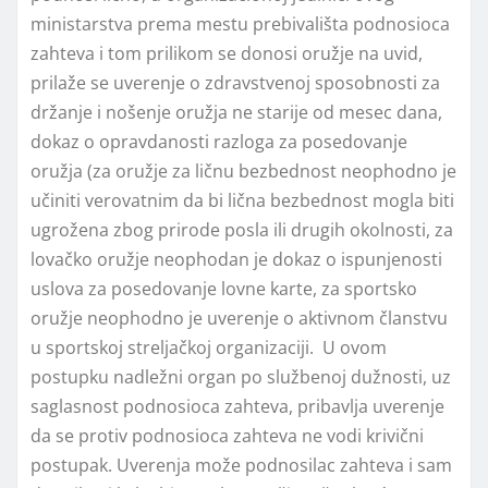
ministarstva prema mestu prebivališta podnosioca
zahteva i tom prilikom se donosi oružje na uvid,
prilaže se uverenje o zdravstvenoj sposobnosti za
držanje i nošenje oružja ne starije od mesec dana,
dokaz o opravdanosti razloga za posedovanje
oružja (za oružje za ličnu bezbednost neophodno je
učiniti verovatnim da bi lična bezbednost mogla biti
ugrožena zbog prirode posla ili drugih okolnosti, za
lovačko oružje neophodan je dokaz o ispunjenosti
uslova za posedovanje lovne karte, za sportsko
oružje neophodno je uverenje o aktivnom članstvu
u sportskoj streljačkoj organizaciji. U ovom
postupku nadležni organ po službenoj dužnosti, uz
saglasnost podnosioca zahteva, pribavlja uverenje
da se protiv podnosioca zahteva ne vodi krivični
postupak. Uverenja može podnosilac zahteva i sam