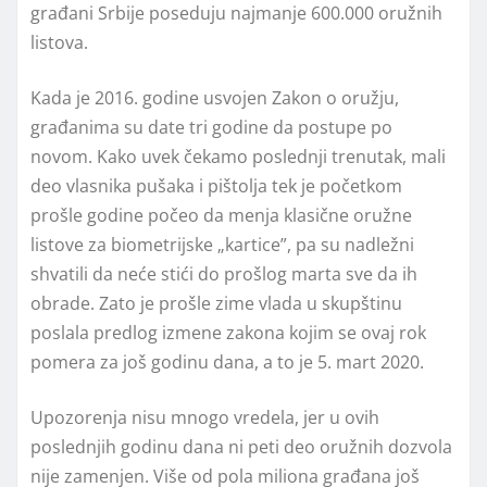
građani Srbije poseduju najmanje 600.000 oružnih
listova.
Kada je 2016. godine usvojen Zakon o oružju,
građanima su date tri godine da postupe po
novom. Kako uvek čekamo poslednji trenutak, mali
deo vlasnika pušaka i pištolja tek je početkom
prošle godine počeo da menja klasične oružne
listove za biometrijske „kartice”, pa su nadležni
shvatili da neće stići do prošlog marta sve da ih
obrade. Zato je prošle zime vlada u skupštinu
poslala predlog izmene zakona kojim se ovaj rok
pomera za još godinu dana, a to je 5. mart 2020.
Upozorenja nisu mnogo vredela, jer u ovih
poslednjih godinu dana ni peti deo oružnih dozvola
nije zamenjen. Više od pola miliona građana još