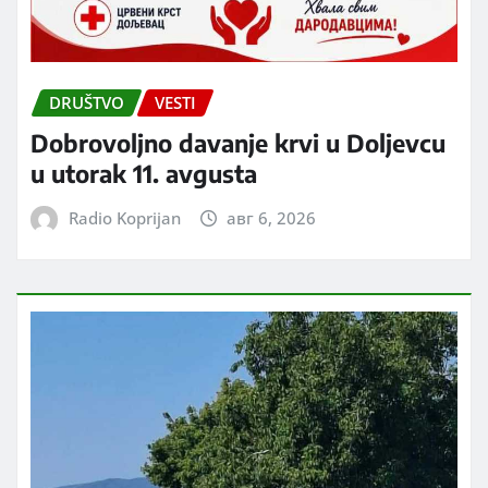
DRUŠTVO
VESTI
Dobrovoljno davanje krvi u Doljevcu
u utorak 11. avgusta
Radio Koprijan
авг 6, 2026