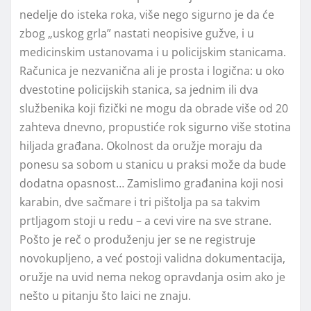
nedelje do isteka roka, više nego sigurno je da će
zbog „uskog grla” nastati neopisive gužve, i u
medicinskim ustanovama i u policijskim stanicama.
Računica je nezvanična ali je prosta i logična: u oko
dvestotine policijskih stanica, sa jednim ili dva
službenika koji fizički ne mogu da obrade više od 20
zahteva dnevno, propustiće rok sigurno više stotina
hiljada građana. Okolnost da oružje moraju da
ponesu sa sobom u stanicu u praksi može da bude
dodatna opasnost… Zamislimo građanina koji nosi
karabin, dve sačmare i tri pištolja pa sa takvim
prtljagom stoji u redu – a cevi vire na sve strane.
Pošto je reč o produženju jer se ne registruje
novokupljeno, a već postoji validna dokumentacija,
oružje na uvid nema nekog opravdanja osim ako je
nešto u pitanju što laici ne znaju.