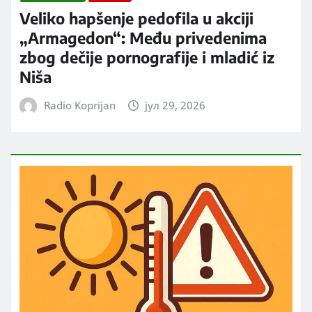
Veliko hapšenje pedofila u akciji
„Armagedon“: Među privedenima
zbog dečije pornografije i mladić iz
Niša
Radio Koprijan
јул 29, 2026