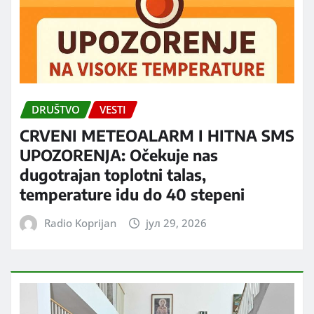
DRUŠTVO
VESTI
CRVENI METEOALARM I HITNA SMS
UPOZORENJA: Očekuje nas
dugotrajan toplotni talas,
temperature idu do 40 stepeni
Radio Koprijan
јул 29, 2026