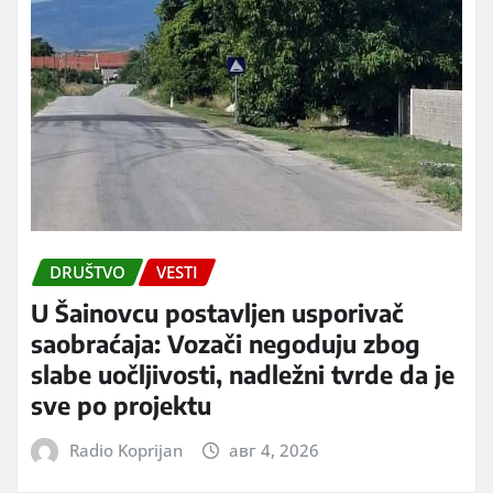
DRUŠTVO
VESTI
U Šainovcu postavljen usporivač
saobraćaja: Vozači negoduju zbog
slabe uočljivosti, nadležni tvrde da je
sve po projektu
Radio Koprijan
авг 4, 2026