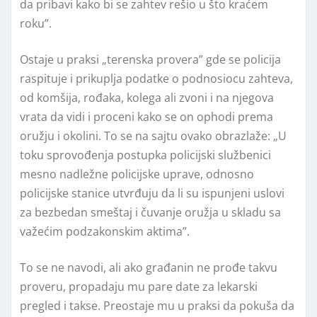
da pribavi kako bi se zahtev rešio u što kraćem
roku”.
Ostaje u praksi „terenska provera” gde se policija
raspituje i prikuplja podatke o podnosiocu zahteva,
od komšija, rođaka, kolega ali zvoni i na njegova
vrata da vidi i proceni kako se on ophodi prema
oružju i okolini. To se na sajtu ovako obrazlaže: „U
toku sprovođenja postupka policijski službenici
mesno nadležne policijske uprave, odnosno
policijske stanice utvrđuju da li su ispunjeni uslovi
za bezbedan smeštaj i čuvanje oružja u skladu sa
važećim podzakonskim aktima”.
To se ne navodi, ali ako građanin ne prođe takvu
proveru, propadaju mu pare date za lekarski
pregled i takse. Preostaje mu u praksi da pokuša da