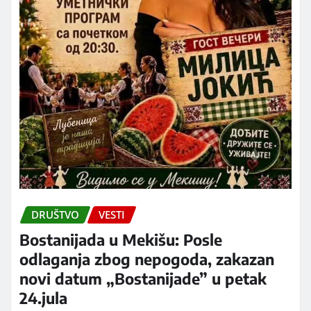
DRUŠTVO
VESTI
Bostanijada u Mekišu: Posle
odlaganja zbog nepogoda, zakazan
novi datum „Bostanijade” u petak
24.jula