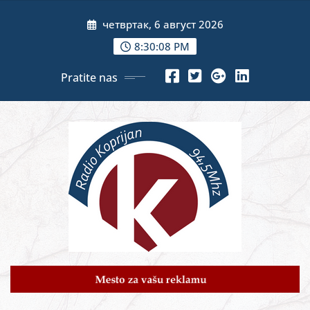
Skip
четвртак, 6 август 2026
to
content
8:30:10 PM
Pratite nas