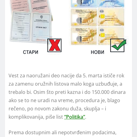
Vest za naoružani deo nacije da 5. marta ističe rok
za zamenu oružnih listova malo koga uzbuđuje, a
trebalo bi. Osim što preti kazna i do 150.000 dinara
ako se to ne uradi na vreme, procedura je, blago
rečeno, po novom zakonu duža, skuplja – i
komplikovanija, piše list
“Politika”
.
Prema dostupnim ali nepotvrđenim podacima,