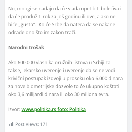
No, mnogi se nadaju da će vlada opet biti bolećiva i
da će produžiti rok za još godinu ili dve, a ako ne
biće „gusto”. Ko će Srbe da natera da se nakane i
odrade ono što im zakon traži.
Narodni trošak
Ako 600.000 vlasnika oružnih listova u Srbiji za
takse, lekarsko uverenje i uverenje da se ne vodi
krivični postupak izdvoji u proseku oko 6.000 dinara
za nove biometrijske dozvole to će ukupno koštati
oko 3,6 milijardi dinara ili oko 30 miliona evra.
Izvor:
www.politika.rs foto: Politika
Post Views:
171