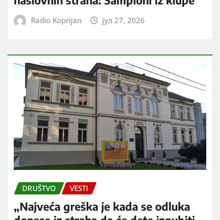
naslovnih strana: Šampioni iz klupe
Radio Koprijan
јул 27, 2026
DRUŠTVO
VESTI
„Najveća greška je kada se odluka
donese iz straha da će dete izgubiti