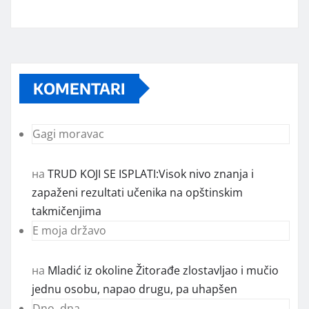
Marketing telefon 062 463 002
Od sada mali oglasi i na sajtu
KOMENTARI
www.koprijanradio.com
Gagi moravac
на
TRUD KOJI SE ISPLATI:Visok nivo znanja i
zapaženi rezultati učenika na opštinskim
takmičenjima
E moja državo
на
Mladić iz okoline Žitorađe zlostavljao i mučio
jednu osobu, napao drugu, pa uhapšen
Dno, dna