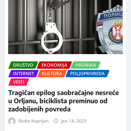
DRUŠTVO
EKONOMIJA
HRONIKA
INTERNET
KULTURA
POLJOPRIVREDA
VESTI
Tragičan epilog saobraćajne nesreće
u Orljanu, biciklista preminuo od
zadobijenih povreda
Radio Koprijan
јан 14, 2025