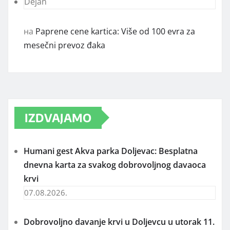
Dejan
на
Paprene cene kartica: Više od 100 evra za
mesečni prevoz đaka
IZDVAJAMO
Humani gest Akva parka Doljevac: Besplatna
dnevna karta za svakog dobrovoljnog davaoca
krvi
07.08.2026.
Dobrovoljno davanje krvi u Doljevcu u utorak 11.