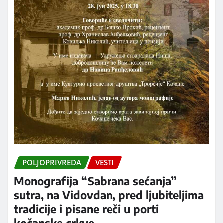
POLJOPRIVREDA
VESTI
Monografija “Sabrana sećanja”
sutra, na Vidovdan, pred ljubiteljima
tradicije i pisane reči u porti
kočanske crkve