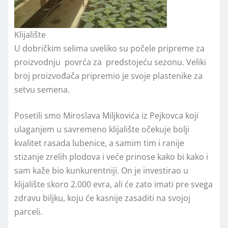
Klijalište
U dobričkim selima uveliko su počele pripreme za
proizvodnju povrća za predstojeću sezonu. Veliki
broj proizvođača pripremio je svoje plastenike za
setvu semena.
Posetili smo Miroslava Milјkovića iz Pejkovca koji
ulaganjem u savremeno klijalište očekuje bolјi
kvalitet rasada lubenice, a samim tim i ranije
stizanje zrelih plodova i veće prinose kako bi kako i
sam kaže bio kunkurentniji. On je investirao u
klijalište skoro 2.000 evra, ali će zato imati pre svega
zdravu biljku, koju će kasnije zasaditi na svojoj
parceli.