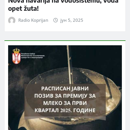
Nova havarija na vodosistemu, voda
opet žuta!
Radio Koprijan
јун 5, 2025