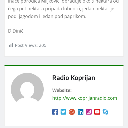
Inače porodica Miljković obrađuje oko 9 hektara od
čega pet hektara pripada lubenici, jedan hektar je
pod jagodom i jedan pod paprikom.
D.Dinić
Post Views:
205
Radio Koprijan
Website:
http://www.koprijanradio.com