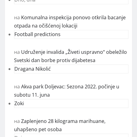
на
Komunalna inspekcija ponovo otkrila bacanje
otpada na očišćenoj lokaciji
Football predictions
на
Udruženje invalida „Živeti uspravno“ obeležilo
Svetski dan borbe protiv dijabetesa
Dragana Nikolić
на
Akva park Doljevac: Sezona 2022. počinje u
subotu 11. juna
Zoki
на
Zaplenjeno 28 kilograma marihuane,
uhapšeno pet osoba