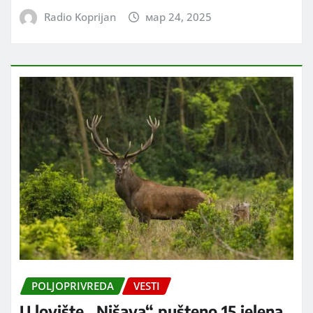
Radio Koprijan
мар 24, 2025
POLJOPRIVREDA
VESTI
U lovište „Nišava“ pušteno 15 jelena