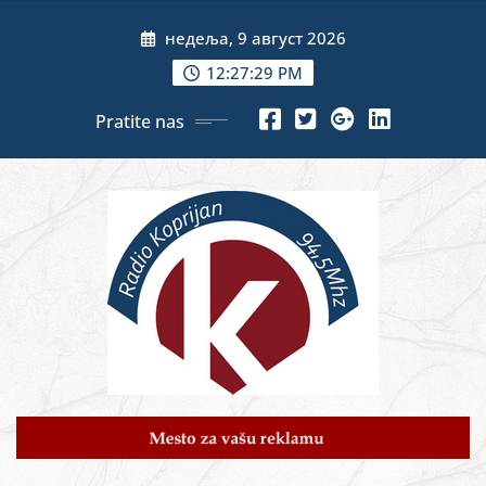
Skip
недеља, 9 август 2026
to
content
12:27:31 PM
Pratite nas