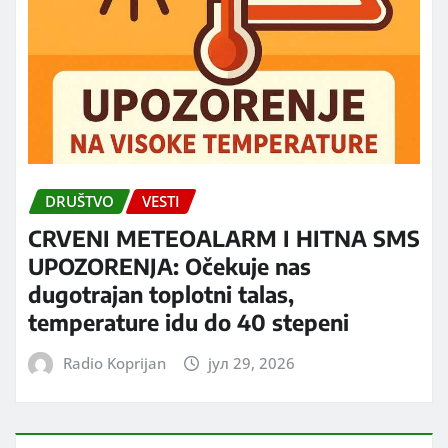
DRUŠTVO
VESTI
CRVENI METEOALARM I HITNA SMS
UPOZORENJA: Očekuje nas
dugotrajan toplotni talas,
temperature idu do 40 stepeni
Radio Koprijan
јул 29, 2026