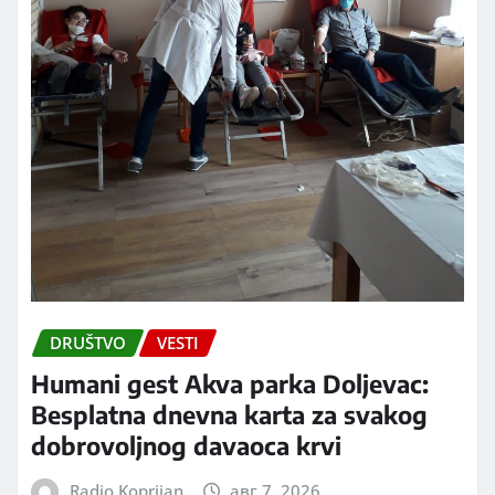
DRUŠTVO
VESTI
Humani gest Akva parka Doljevac:
Besplatna dnevna karta za svakog
dobrovoljnog davaoca krvi
Radio Koprijan
авг 7, 2026