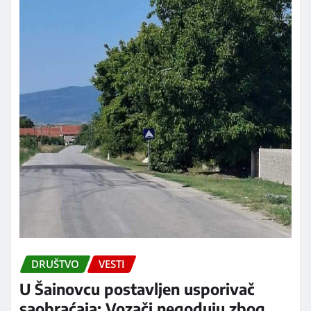
DRUŠTVO
VESTI
U Šainovcu postavljen usporivač
saobraćaja: Vozači negoduju zbog