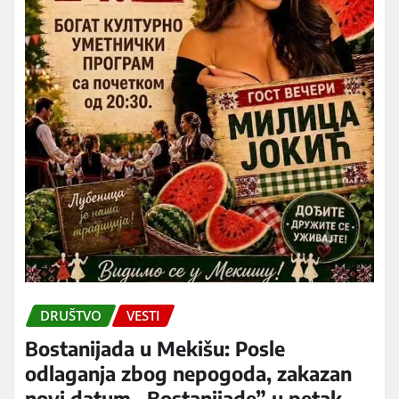
DRUŠTVO
VESTI
Bostanijada u Mekišu: Posle
odlaganja zbog nepogoda, zakazan
novi datum „Bostanijade” u petak