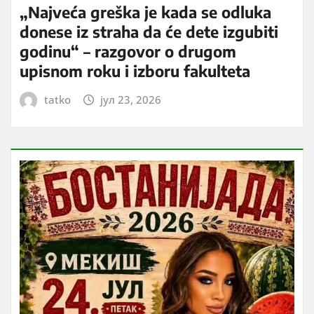
„Najveća greška je kada se odluka
donese iz straha da će dete izgubiti
godinu“ – razgovor o drugom
upisnom roku i izboru fakulteta
tatko
јул 23, 2026