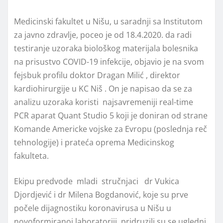
Medicinski fakultet u Nišu, u saradnji sa Institutom
za javno zdravlje, poceo je od 18.4.2020. da radi
testiranje uzoraka biološkog materijala bolesnika
na prisustvo COVID-19 infekcije, objavio je na svom
fejsbuk profilu doktor Dragan Milić , direktor
kardiohirurgije u KC Niš . On je napisao da se za
analizu uzoraka koristi najsavremeniji real-time
PCR aparat Quant Studio 5 koji je doniran od strane
Komande Americke vojske za Evropu (poslednja reč
tehnologije) i prateća oprema Medicinskog
fakulteta.
Ekipu predvode mladi stručnjaci dr Vukica
Djordjević i dr Milena Bogdanović, koje su
prve
počele dijagnostiku koronavirusa u Nišu u
novoformiranoj laboratoriji, pridruzili su se ugledni