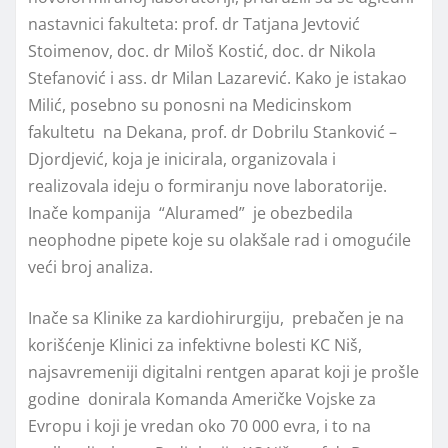
nastavnici fakulteta: prof. dr Tatjana Jevtović
Stoimenov, doc. dr Miloš Kostić, doc. dr Nikola
Stefanović i ass. dr Milan Lazarević. Kako je istakao
Milić, posebno su ponosni na Medicinskom
fakultetu na Dekana, prof. dr Dobrilu Stanković –
Djordjević, koja je inicirala, organizovala i
realizovala ideju o formiranju nove laboratorije.
Inače kompanija “Aluramed” je obezbedila
neophodne pipete koje su olakšale rad i omogućile
veći broj analiza.
Inače sa Klinike za kardiohirurgiju, prebačen je na
korišćenje Klinici za infektivne bolesti KC Niš,
najsavremeniji digitalni rentgen aparat koji je prošle
godine donirala Komanda Američke Vojske za
Evropu i koji je vredan oko 70 000 evra, i to na