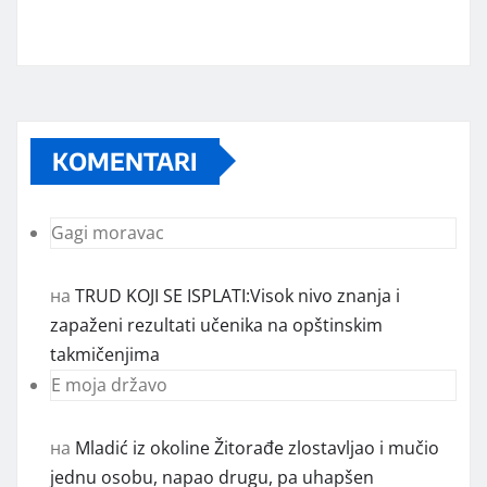
KOMENTARI
Gagi moravac
на
TRUD KOJI SE ISPLATI:Visok nivo znanja i
zapaženi rezultati učenika na opštinskim
takmičenjima
E moja državo
на
Mladić iz okoline Žitorađe zlostavljao i mučio
jednu osobu, napao drugu, pa uhapšen