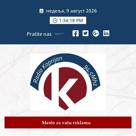
Skip
недеља, 9 август 2026
to
content
1:34:20 PM
Pratite nas