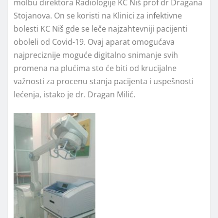
molbu direktora Radiologije KC Niš prof dr Dragana
Stojanova. On se koristi na Klinici za infektivne
bolesti KC Niš gde se leče najzahtevniji pacijenti
oboleli od Covid-19. Ovaj aparat omogućava
najpreciznije moguće digitalno snimanje svih
promena na plućima sto će biti od krucijalne
važnosti za procenu stanja pacijenta i uspešnosti
lećenja, istako je dr. Dragan Milić.