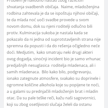
Problem je navodno nastao zbog različitih
shvatanja svadbenih običaja. Naime, mladoženjina
rodbina zahtevala je da se ispoštuju njihovi običaji,
te da mlada noć uoči svadbe provede u svom
novom domu, dok su njeni roditelji odlučno bili
protiv. Kulminacija sukoba je nastala kada se
pokazalo da ni jedna od suprotstavljenih strana nije
spremna da popusti i da do rešenja očigledno neće
doći. Medjutim, kako smatraju neki drugi akteri
ovog dogadja, sinoćnji incident bio je samo vrhunac
predjašnjih nesuglasica roditelja mladenaca, ali i
samih mladenaca. Bilo kako bilo, podgrevanju,
ionako zategnute atmosfere, svakako su doprinele i
ogromne količine alkohola koje su popijene te noći,
a u galami su prednjačili mladoženjin brat i mladin
otac. Da su pale teške reči, kažu naši sagovornici,
koji su zbog osetljivosti slučaja želeli da ostanu