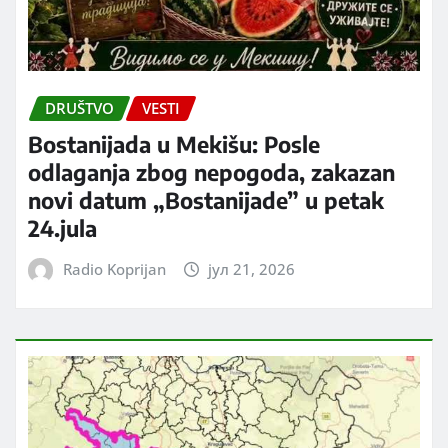
DRUŠTVO
VESTI
Bostanijada u Mekišu: Posle
odlaganja zbog nepogoda, zakazan
novi datum „Bostanijade” u petak
24.jula
Radio Koprijan
јул 21, 2026