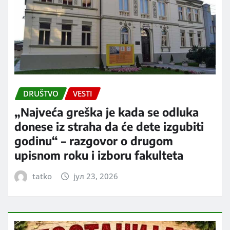
DRUŠTVO
VESTI
„Najveća greška je kada se odluka
donese iz straha da će dete izgubiti
godinu“ – razgovor o drugom
upisnom roku i izboru fakulteta
tatko
јул 23, 2026