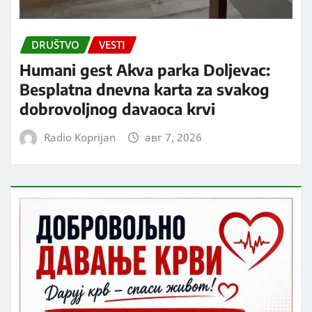
DRUŠTVO
VESTI
Humani gest Akva parka Doljevac:
Besplatna dnevna karta za svakog
dobrovoljnog davaoca krvi
Radio Koprijan
авг 7, 2026