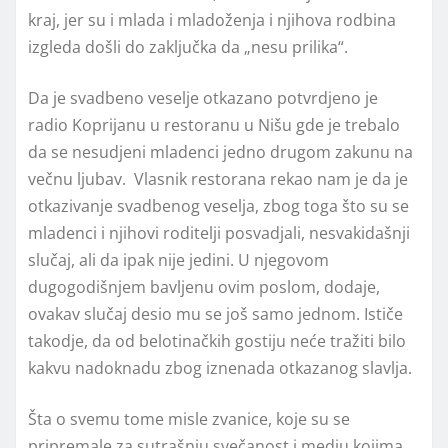
kraj, jer su i mlada i mladoženja i njihova rodbina
izgleda došli do zaključka da „nesu prilika“.
Da je svadbeno veselje otkazano potvrdjeno je
radio Koprijanu u restoranu u Nišu gde je trebalo
da se nesudjeni mladenci jedno drugom zakunu na
večnu ljubav. Vlasnik restorana rekao nam je da je
otkazivanje svadbenog veselja, zbog toga što su se
mladenci i njihovi roditelji posvadjali, nesvakidašnji
slučaj, ali da ipak nije jedini. U njegovom
dugogodišnjem bavljenu ovim poslom, dodaje,
ovakav slučaj desio mu se još samo jednom. Ističe
takodje, da od belotinačkih gostiju neće tražiti bilo
kakvu nadoknadu zbog iznenada otkazanog slavlja.
Šta o svemu tome misle zvanice, koje su se
pripremale za sutrašnju svečanost i medju kojima