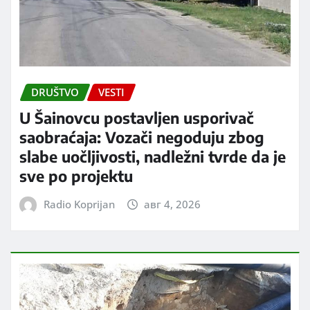
DRUŠTVO
VESTI
U Šainovcu postavljen usporivač
saobraćaja: Vozači negoduju zbog
slabe uočljivosti, nadležni tvrde da je
sve po projektu
Radio Koprijan
авг 4, 2026