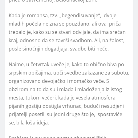
Kada je romansa, tzv. „begendisuvanje“, dvoje
mladih počela ne zna se pouzdano, ali ova priča
trebalo je, kako su se stvari odvijale, da ima srećan
kraj, odnosno da se završi svadbom. Ali, na žalost,
posle sinoćnjih dogadjaja, svadbe biti neće.
Naime, u četvrtak uveče je, kako to obično biva po
srpskim običajima, uoči svedbe zakazane za subotu,
organizovano devojačko i momačko veče. S
obzirom na to da su i mlada i mladoženja iz istog
mesta, tokom večeri, kada je vesela atmosfera
pijanih gostiju dostigla vrhunac, budući nesudjeni
prijatelji posetili su jedni druge što je, ispostaviće
se, bila loša ideja.