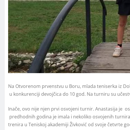
Na Otvorenom prvenstvu u Boru, mlada teniserka iz Dolje
u konkurenciji devojčica do 10 god. Na turniru su učestvo
Inače, ovo nije njen prvi osvojeni turnir. Anastasija je o
predhodnih godina je imala i nekoliko osvojenih turnira
trenira u Teniskoj akademiji Živković od svoje četvrte g