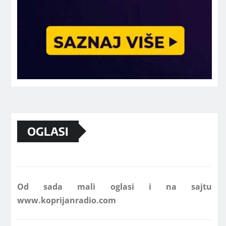
Marketing telefon 062 463 002
OGLASI
Od sada mali oglasi i na sajtu
www.koprijanradio.com