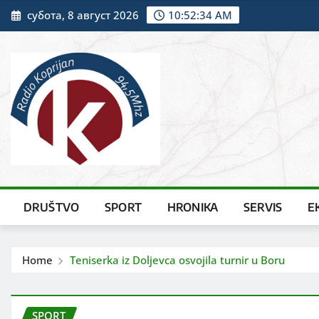
Skip
субота, 8 август 2026
10:52:35 AM
to
content
DRUŠTVO
SPORT
HRONIKA
SERVIS
E
Home
Teniserka iz Doljevca osvojila turnir u Boru
SPORT