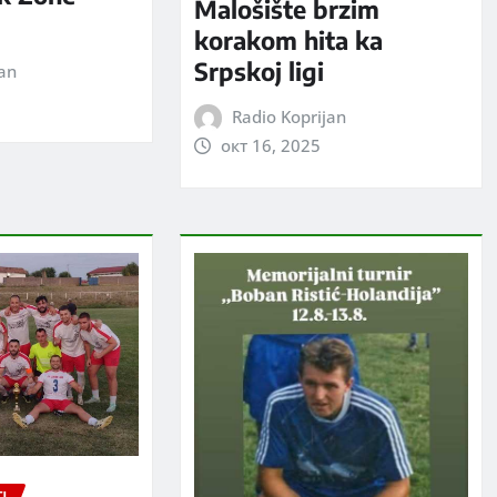
Malošište brzim
korakom hita ka
Srpskoj ligi
jan
Radio Koprijan
окт 16, 2025