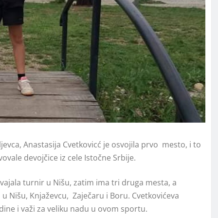
vca, Anastasija Cvetkovicć je osvojila prvo mesto, i to
vale devojčice iz cele Istočne Srbije.
svajala turnir u Nišu, zatim ima tri druga mesta, a
 u Nišu, Knjaževcu, Zaječaru i Boru. Cvetkovićeva
odine i važi za veliku nadu u ovom sportu.