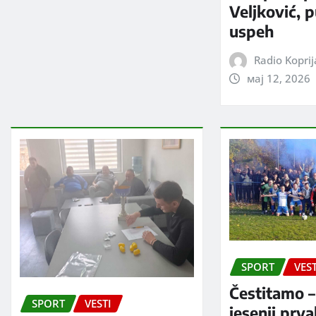
Veljković, 
uspeh
Radio Kopri
мај 12, 2026
SPORT
VEST
Čestitamo –
SPORT
VESTI
jesenji prv