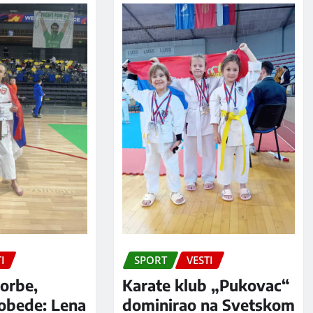
I
SPORT
VESTI
orbe,
Karate klub „Pukovac“
pobede: Lena
dominirao na Svetskom