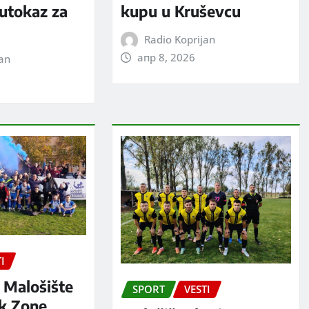
putokaz za
kupu u Kruševcu
Radio Koprijan
апр 8, 2026
jan
I
 Malošište
SPORT
VESTI
ak Zone