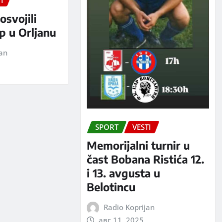
I
osvojili
p u Orljanu
jan
SPORT
VESTI
Memorijalni turnir u
čast Bobana Ristića 12.
i 13. avgusta u
Belotincu
Radio Koprijan
авг 11, 2025