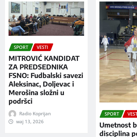
SPORT
VESTI
MITROVIĆ KANDIDAT
ZA PREDSEDNIKA
FSNO: Fudbalski savezi
Aleksinac, Doljevac i
Merošina složni u
podršci
Radio Koprijan
SPORT
VEST
мај 13, 2026
Umetnost b
disciplina 