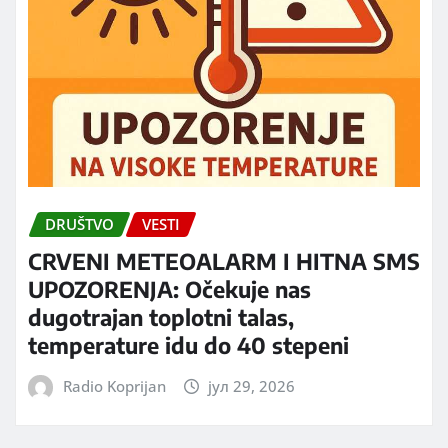
DRUŠTVO
VESTI
CRVENI METEOALARM I HITNA SMS
UPOZORENJA: Očekuje nas
dugotrajan toplotni talas,
temperature idu do 40 stepeni
Radio Koprijan
јул 29, 2026