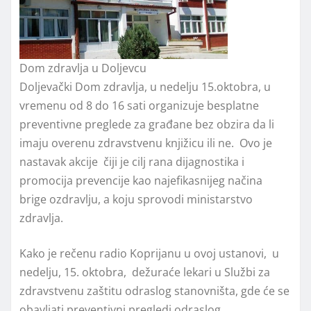
Dom zdravlja u Doljevcu
Doljevački Dom zdravlja, u nedelju 15.oktobra, u
vremenu od 8 do 16 sati organizuje besplatne
preventivne preglede za građane bez obzira da li
imaju overenu zdravstvenu knjižicu ili ne. Ovo je
nastavak akcije čiji je cilj rana dijagnostika i
promocija prevencije kao najefikasnijeg načina
brige ozdravlju, a koju sprovodi ministarstvo
zdravlja.
Kako je rečenu radio Koprijanu u ovoj ustanovi, u
nedelju, 15. oktobra, dežuraće lekari u Službi za
zdravstvenu zaštitu odraslog stanovništa, gde će se
obavljati preventivni pregledi odraslog