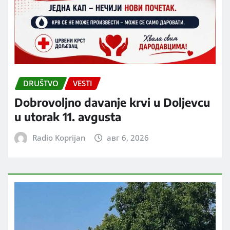
DRUŠTVO
VESTI
Dobrovoljno davanje krvi u Doljevcu
u utorak 11. avgusta
Radio Koprijan
авг 6, 2026