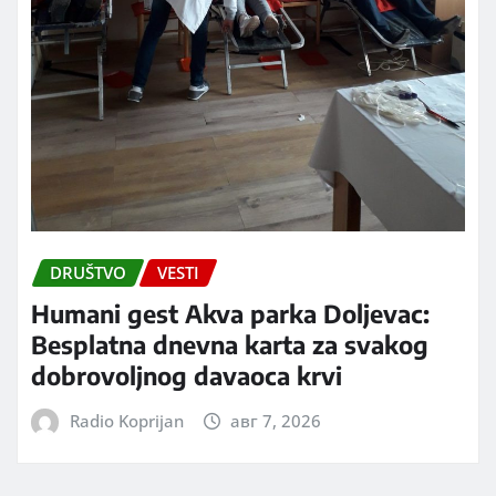
DRUŠTVO
VESTI
Humani gest Akva parka Doljevac:
Besplatna dnevna karta za svakog
dobrovoljnog davaoca krvi
Radio Koprijan
авг 7, 2026