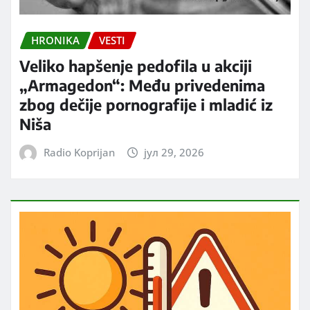
HRONIKA
VESTI
Veliko hapšenje pedofila u akciji
„Armagedon“: Među privedenima
zbog dečije pornografije i mladić iz
Niša
Radio Koprijan
јул 29, 2026