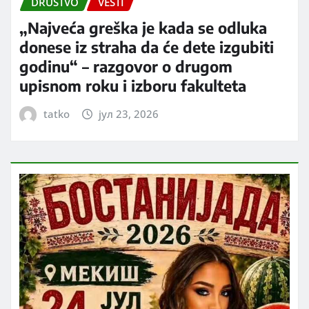
DRUŠTVO
VESTI
„Najveća greška je kada se odluka
donese iz straha da će dete izgubiti
godinu“ – razgovor o drugom
upisnom roku i izboru fakulteta
tatko
јул 23, 2026