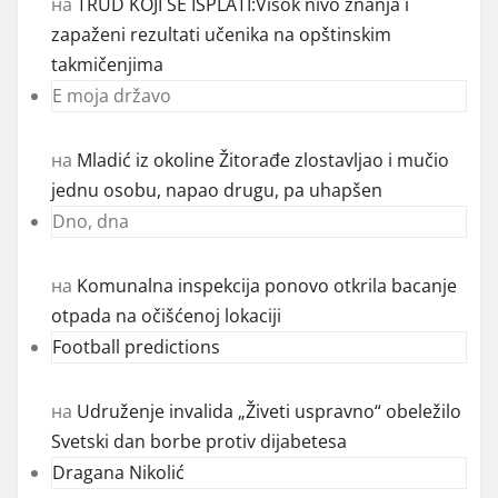
на
TRUD KOJI SE ISPLATI:Visok nivo znanja i
zapaženi rezultati učenika na opštinskim
takmičenjima
E moja državo
на
Mladić iz okoline Žitorađe zlostavljao i mučio
jednu osobu, napao drugu, pa uhapšen
Dno, dna
на
Komunalna inspekcija ponovo otkrila bacanje
otpada na očišćenoj lokaciji
Football predictions
на
Udruženje invalida „Živeti uspravno“ obeležilo
Svetski dan borbe protiv dijabetesa
Dragana Nikolić