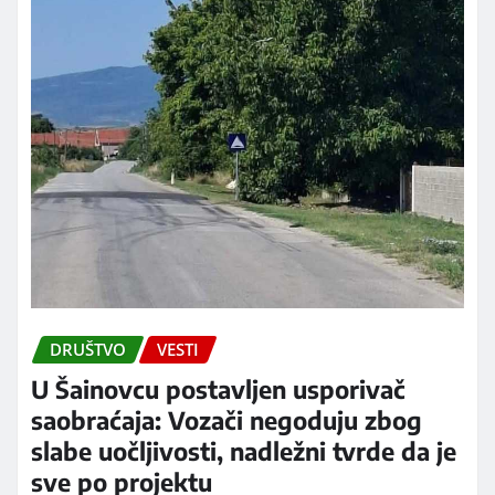
DRUŠTVO
VESTI
U Šainovcu postavljen usporivač
saobraćaja: Vozači negoduju zbog
slabe uočljivosti, nadležni tvrde da je
sve po projektu