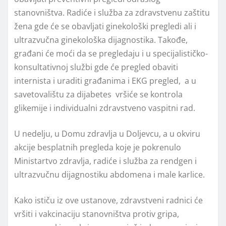
stanovništva. Radiće i služba za zdravstvenu zaštitu
žena gde će se obavljati ginekološki pregledi ali i
ultrazvučna ginekološka dijagnostika. Takođe,
građani će moći da se pregledaju i u specijalističko-
konsultativnoj službi gde će pregled obaviti
internista i uraditi građanima i EKG pregled, a u
savetovalištu za dijabetes vršiće se kontrola
glikemije i individualni zdravstveno vaspitni rad.
U nedelju, u Domu zdravlja u Doljevcu, a u okviru
akcije besplatnih pregleda koje je pokrenulo
Ministartvo zdravlja, radiće i služba za rendgen i
ultrazvučnu dijagnostiku abdomena i male karlice.
Kako ističu iz ove ustanove, zdravstveni radnici će
vršiti i vakcinaciju stanovništva protiv gripa,