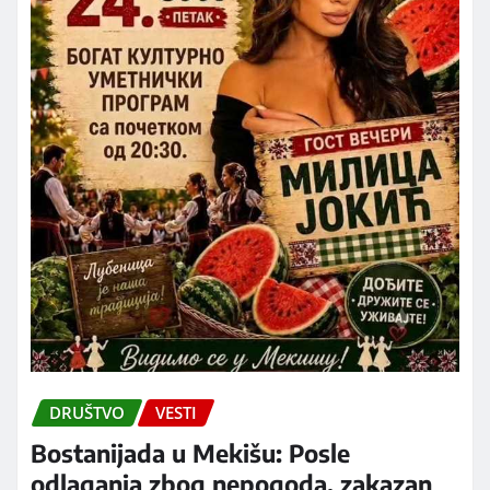
DRUŠTVO
VESTI
Bostanijada u Mekišu: Posle
odlaganja zbog nepogoda, zakazan