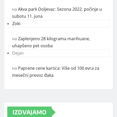
на
Akva park Doljevac: Sezona 2022. počinje u
subotu 11. juna
Zoki
на
Zaplenjeno 28 kilograma marihuane,
uhapšeno pet osoba
Dejan
на
Paprene cene kartica: Više od 100 evra za
mesečni prevoz đaka
IZDVAJAMO