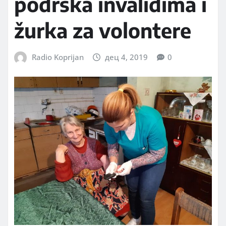
podrška invalidima i
žurka za volontere
Radio Koprijan
дец 4, 2019
0