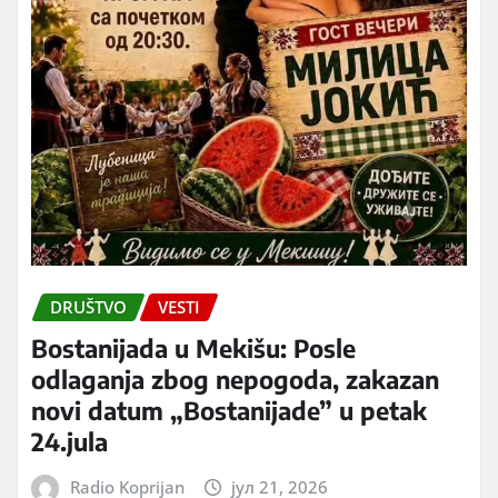
DRUŠTVO
VESTI
Bostanijada u Mekišu: Posle
odlaganja zbog nepogoda, zakazan
novi datum „Bostanijade” u petak
24.jula
Radio Koprijan
јул 21, 2026