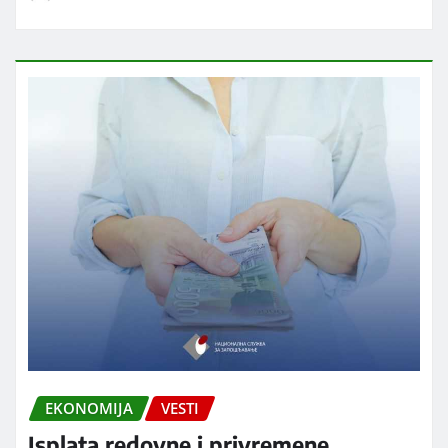
EKONOMIJA
VESTI
Isplata redovne i privremene