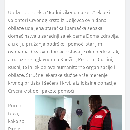
U okviru projekta “Radni vikend na selu” ekipe i
volonteri Crvenog krsta iz Doljevca ovih dana
obilaze udaljena staračka i samačka seoska
domaćinstva u saradnji sa ekipama Doma zdravlja,
a u cilju pružanja podrške i pomoći starijim
osobama. Ovakvih domaćinstava je oko pedesetak,
a nalaze se uglavnom u Knežici, Perutini, Ćurlini,
Rusni, te ih ekipe ove humanitarne organizacije i
obilaze. Stručne lekarske službe vrše merenje
krvnog pritiska i šećera i krvi, a iz lokalne donacije
Crveni krst deli pakete pomoći.
Pored
toga,
kako za
Radio