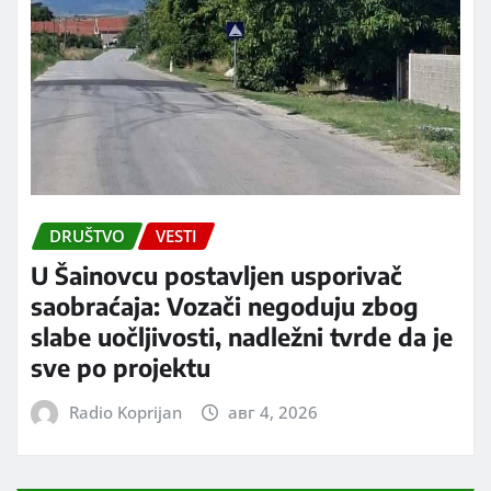
DRUŠTVO
VESTI
U Šainovcu postavljen usporivač
saobraćaja: Vozači negoduju zbog
slabe uočljivosti, nadležni tvrde da je
sve po projektu
Radio Koprijan
авг 4, 2026