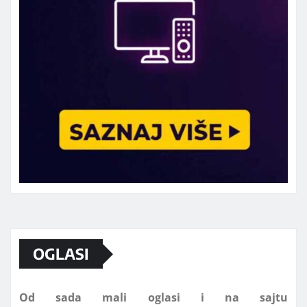
Marketing telefon 062 463 002
OGLASI
Od sada mali oglasi i na sajtu
www.koprijanradio.com