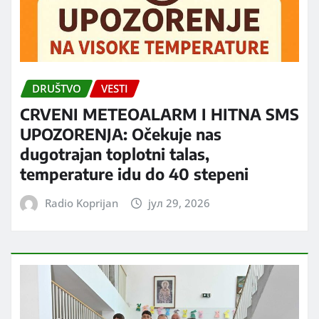
DRUŠTVO
VESTI
CRVENI METEOALARM I HITNA SMS
UPOZORENJA: Očekuje nas
dugotrajan toplotni talas,
temperature idu do 40 stepeni
Radio Koprijan
јул 29, 2026