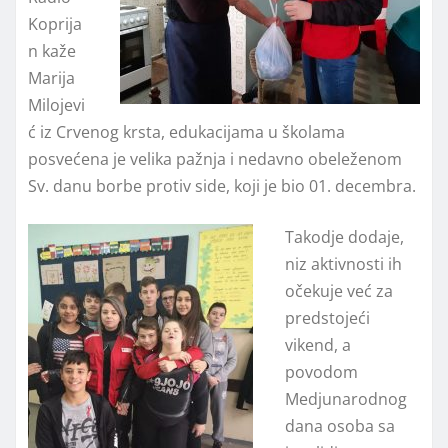
Koprija
n kaže
Marija
Milojevi
ć iz Crvenog krsta, edukacijama u školama
posvećena je velika pažnja i nedavno obeleženom
Sv. danu borbe protiv side, koji je bio 01. decembra.
Takodje dodaje,
niz aktivnosti ih
očekuje već za
predstojeći
vikend, a
povodom
Medjunarodnog
dana osoba sa