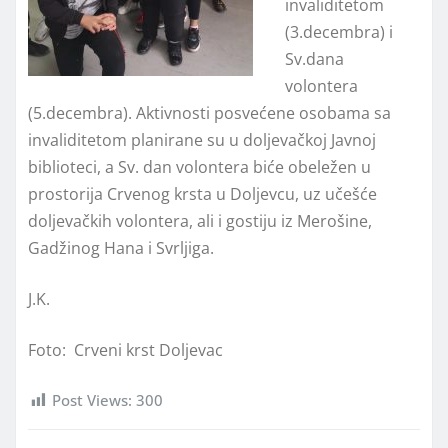
invaliditetom
(3.decembra) i
Sv.dana
volontera
(5.decembra). Aktivnosti posvećene osobama sa
invaliditetom planirane su u doljevačkoj Javnoj
biblioteci, a Sv. dan volontera biće obeležen u
prostorija Crvenog krsta u Doljevcu, uz učešće
doljevačkih volontera, ali i gostiju iz Merošine,
Gadžinog Hana i Svrljiga.
J.K.
Foto: Crveni krst Doljevac
Post Views:
300