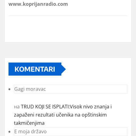
KOMENTARI
Gagi moravac
на
TRUD KOJI SE ISPLATI:Visok nivo znanja i
zapaženi rezultati učenika na opštinskim
takmičenjima
E moja državo