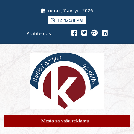
Skip
петак, 7 август 2026
to
content
12:42:39 PM
Pratite nas