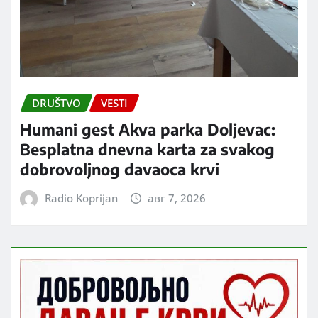
DRUŠTVO
VESTI
Humani gest Akva parka Doljevac:
Besplatna dnevna karta za svakog
dobrovoljnog davaoca krvi
Radio Koprijan
авг 7, 2026