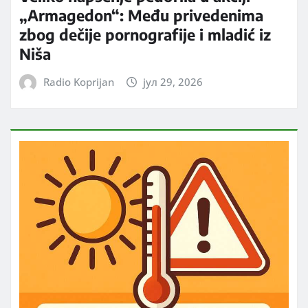
„Armagedon“: Među privedenima
zbog dečije pornografije i mladić iz
Niša
Radio Koprijan
јул 29, 2026