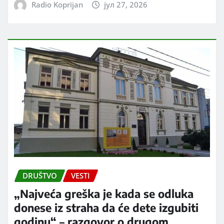
Radio Koprijan
јул 27, 2026
DRUŠTVO
VESTI
„Najveća greška je kada se odluka
donese iz straha da će dete izgubiti
godinu“ – razgovor o drugom