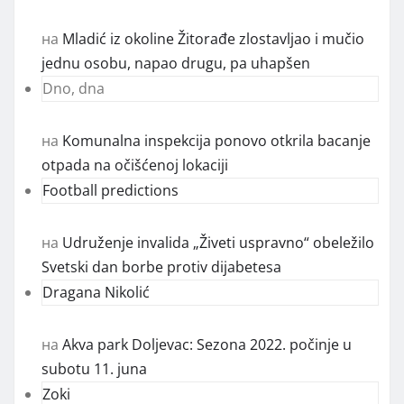
на
Mladić iz okoline Žitorađe zlostavljao i mučio
jednu osobu, napao drugu, pa uhapšen
Dno, dna
на
Komunalna inspekcija ponovo otkrila bacanje
otpada na očišćenoj lokaciji
Football predictions
на
Udruženje invalida „Živeti uspravno“ obeležilo
Svetski dan borbe protiv dijabetesa
Dragana Nikolić
на
Akva park Doljevac: Sezona 2022. počinje u
subotu 11. juna
Zoki