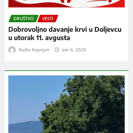
DRUŠTVO
VESTI
Dobrovoljno davanje krvi u Doljevcu
u utorak 11. avgusta
Radio Koprijan
авг 6, 2026