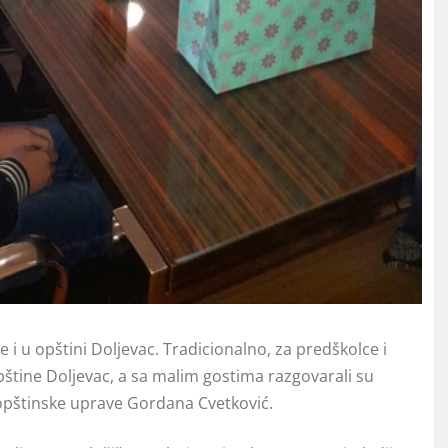
 i u opštini Doljevac. Tradicionalno, za predškolce i
štine Doljevac, a sa malim gostima razgovarali su
 opštinske uprave Gordana Cvetković.