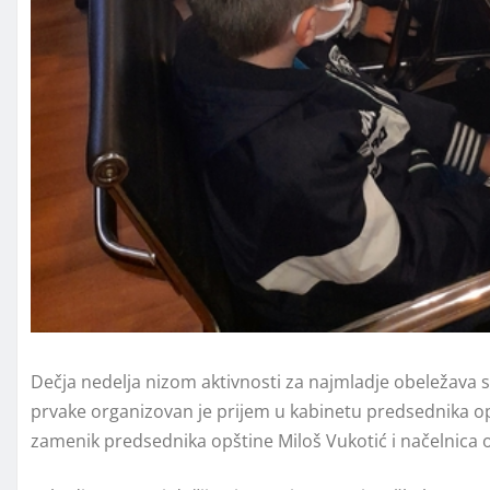
Dečja nedelja nizom aktivnosti za najmladje obeležava se
prvake organizovan je prijem u kabinetu predsednika op
zamenik predsednika opštine Miloš Vukotić i načelnica