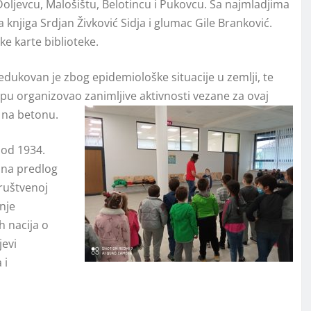
Doljevcu, Malošištu, Belotincu i Pukovcu. Sa najmladjima
 knjiga Srdjan Živković Sidja i glumac Gile Branković.
e karte biblioteke.
dukovan je zbog epidemiološke situacije u zemlji, te
upu organizovao zanimljive aktivnosti vezane za ovaj
a na betonu.
 od 1934.
 na predlog
društvenoj
nje
h nacija o
јevi
 i