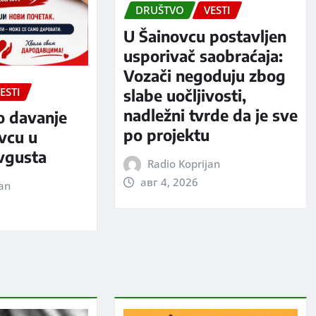
DRUŠTVO
VESTI
U Šainovcu postavljen
usporivač saobraćaja:
Vozači negoduju zbog
ESTI
slabe uočljivosti,
nadležni tvrde da je sve
o davanje
po projektu
evcu u
avgusta
Radio Koprijan
авг 4, 2026
jan