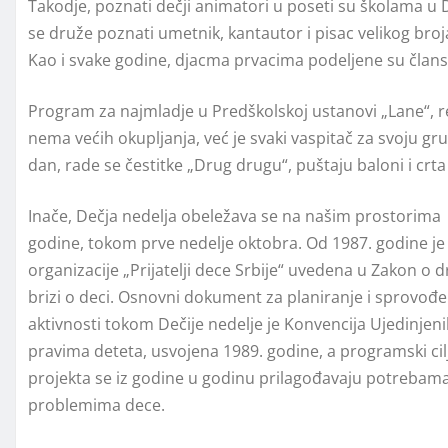
Takodje, poznati dečji animatori u poseti su školama u 
se druže poznati umetnik, kantautor i pisac velikog broja
Kao i svake godine, djacma prvacima podeljene su člansk
Program za najmladje u Predškolskoj ustanovi „Lane“, re
nema većih okupljanja, već je svaki vaspitač za svoju gr
dan, rade se čestitke „Drug drugu“, puštaju baloni i crt
Inače, Dečja nedelјa obeležava se na našim prostorima
godine, tokom prve nedelјe oktobra. Od 1987. godine je
organizacije „Prijatelji dece Srbije“ uvedena u Zakon o 
brizi o deci. Osnovni dokument za planiranje i sprovođe
aktivnosti tokom Dečije nedelje je Konvencija Ujedinjeni
pravima deteta, usvojena 1989. godine, a programski cil
projekta se iz godine u godinu prilagođavaju potrebama
problemima dece.