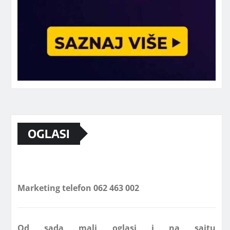
OGLASI
Marketing telefon 062 463 002
Od sada mali oglasi i na sajtu
www.koprijanradio.com