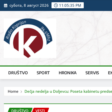
Skip
субота, 8 август 2026
11:05:37 PM
to
content
DRUŠTVO
SPORT
HRONIKA
SERVIS
E
Home
Dečja nedelja u Doljevcu: Poseta kabinetu predse
DRUŠTVO
VESTI