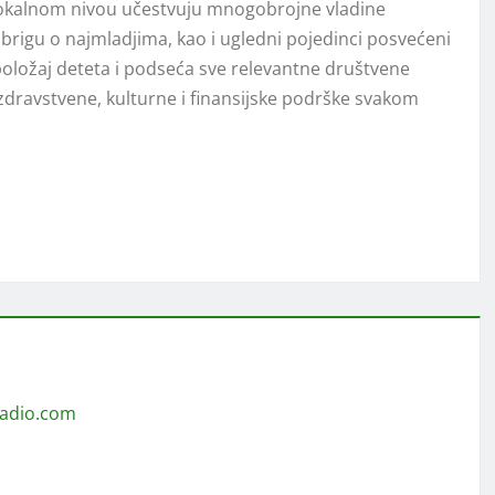
i lokalnom nivou učestvuju mnogobrojne vladine
 brigu o najmladjima, kao i ugledni pojedinci posvećeni
i položaj deteta i podseća sve relevantne društvene
dravstvene, kulturne i finansijske podrške svakom
radio.com