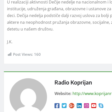
U realizaciji aktivnosti Dečije nedelјe na nacionalnom 
institucije, udruženja građana, obrazovne i ustanove za
deci. Dečija nedelјa podstiče dalјi razvoj uslova za bolј
aktere na neophodnost pružanja obrazovne, socijalne, z
detetu u našem društvu.
J.K.
Post Views:
160
Radio Koprijan
Website:
http://www.koprijan