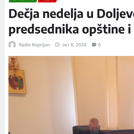
Dečja nedelja u Dolje
predsednika opštine i
Radio Koprijan
окт 8, 2020
0