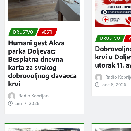
DRUŠTVO
VESTI
DRUŠTVO
V
Humani gest Akva
Dobrovoljn
parka Doljevac:
krvi u Dolj
Besplatna dnevna
utorak 11. 
karta za svakog
dobrovoljnog davaoca
Radio Kopri
krvi
авг 6, 2026
Radio Koprijan
авг 7, 2026