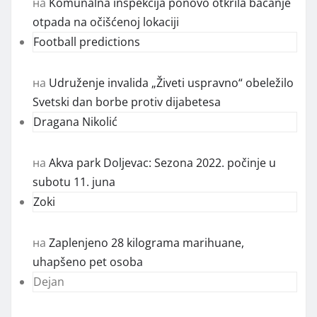
на
Komunalna inspekcija ponovo otkrila bacanje
otpada na očišćenoj lokaciji
Football predictions
на
Udruženje invalida „Živeti uspravno“ obeležilo
Svetski dan borbe protiv dijabetesa
Dragana Nikolić
на
Akva park Doljevac: Sezona 2022. počinje u
subotu 11. juna
Zoki
на
Zaplenjeno 28 kilograma marihuane,
uhapšeno pet osoba
Dejan