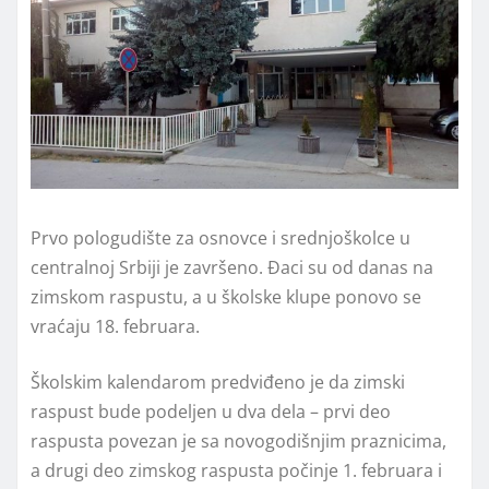
Prvo pologudište za osnovce i srednjoškolce u
centralnoj Srbiji je završeno. Đaci su od danas na
zimskom raspustu, a u školske klupe ponovo se
vraćaju 18. februara.
Školskim kalendarom predviđeno je da zimski
raspust bude podeljen u dva dela – prvi deo
raspusta povezan je sa novogodišnjim praznicima,
a drugi deo zimskog raspusta počinje 1. februara i