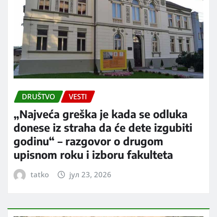
DRUŠTVO
VESTI
„Najveća greška je kada se odluka
donese iz straha da će dete izgubiti
godinu“ – razgovor o drugom
upisnom roku i izboru fakulteta
tatko
јул 23, 2026