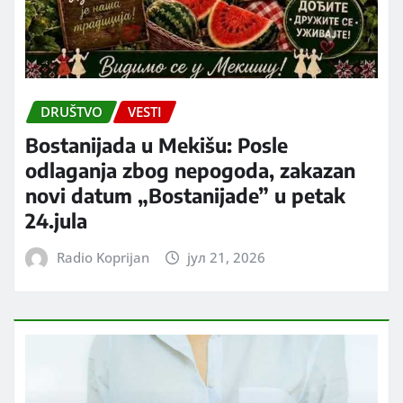
DRUŠTVO
VESTI
Bostanijada u Mekišu: Posle
odlaganja zbog nepogoda, zakazan
novi datum „Bostanijade” u petak
24.jula
Radio Koprijan
јул 21, 2026