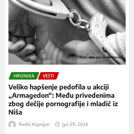
HRONIKA
VESTI
Veliko hapšenje pedofila u akciji
„Armagedon“: Među privedenima
zbog dečije pornografije i mladić iz
Niša
Radio Koprijan
јул 29, 2026