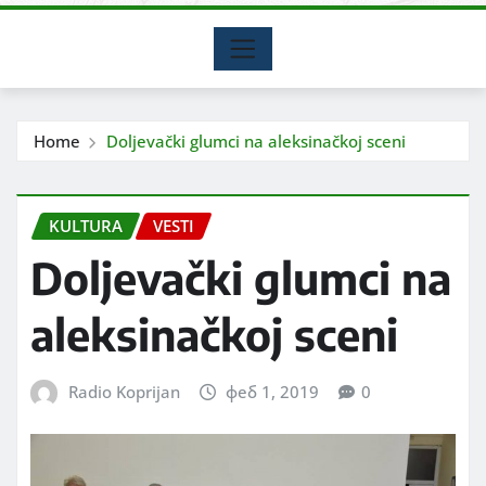
Home
Doljevački glumci na aleksinačkoj sceni
KULTURA
VESTI
Doljevački glumci na
aleksinačkoj sceni
Radio Koprijan
феб 1, 2019
0