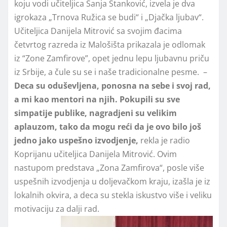
koju vodi učiteljica Sanja Stanković, izvela je dva
igrokaza „Trnova Ružica se budi“ i „Djačka ljubav“.
Učiteljica Danijela Mitrović sa svojim đacima
četvrtog razreda iz Malošišta prikazala je odlomak
iz “Zone Zamfirove”, opet jednu lepu ljubavnu priču
iz Srbije, a čule su se i naše tradicionalne pesme. –
Deca su oduševljena, ponosna na sebe i svoj rad,
a mi kao mentori na njih. Pokupili su sve
simpatije publike, nagradjeni su velikim
aplauzom, tako da mogu reći da je ovo bilo još
jedno jako uspešno izvodjenje,
rekla je radio
Koprijanu učiteljica Danijela Mitrović. Ovim
nastupom predstava „Zona Zamfirova“, posle više
uspešnih izvodjenja u doljevačkom kraju, izašla je iz
lokalnih okvira, a deca su stekla iskustvo više i veliku
motivaciju za dalji rad.