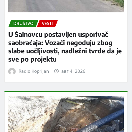
DRUŠTVO
VESTI
U Šainovcu postavljen usporivač
saobraćaja: Vozači negoduju zbog
slabe uočljivosti, nadležni tvrde da je
sve po projektu
Radio Koprijan
авг 4, 2026