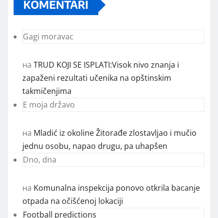
KOMENTARI
Gagi moravac
на
TRUD KOJI SE ISPLATI:Visok nivo znanja i
zapaženi rezultati učenika na opštinskim
takmičenjima
E moja državo
на
Mladić iz okoline Žitorađe zlostavljao i mučio
jednu osobu, napao drugu, pa uhapšen
Dno, dna
на
Komunalna inspekcija ponovo otkrila bacanje
otpada na očišćenoj lokaciji
Football predictions