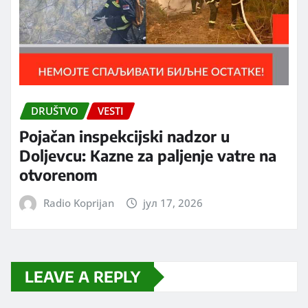
DRUŠTVO
VESTI
Pojačan inspekcijski nadzor u
Doljevcu: Kazne za paljenje vatre na
otvorenom
Radio Koprijan
јул 17, 2026
LEAVE A REPLY