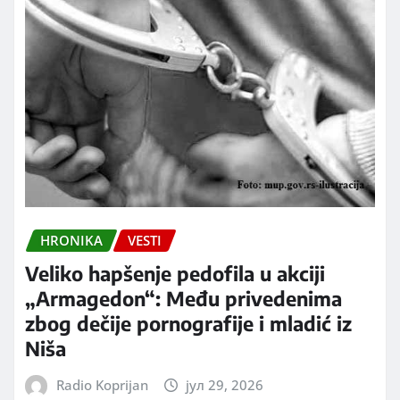
HRONIKA
VESTI
Veliko hapšenje pedofila u akciji
„Armagedon“: Među privedenima
zbog dečije pornografije i mladić iz
Niša
Radio Koprijan
јул 29, 2026