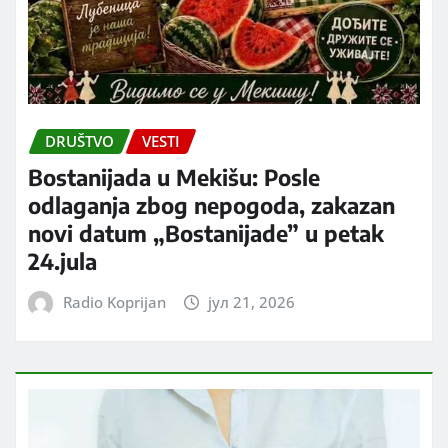
DRUŠTVO
VESTI
Bostanijada u Mekišu: Posle
odlaganja zbog nepogoda, zakazan
novi datum „Bostanijade” u petak
24.jula
Radio Koprijan
јул 21, 2026