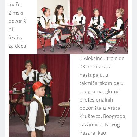
Inače,
Zimski
pozoriš
ni
festival
za decu
u Aleksincu traje do
03.februara, a
nastupaju, u
takmičarskom delu
programa, glumci
profesionalnih
pozorišta iz Vršca,
Kruševca, Beograda,
Lazarevca, Novog
Pazara, kao i