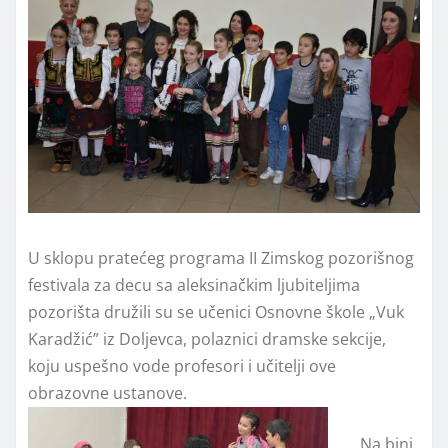
U sklopu pratećeg programa II Zimskog pozorišnog
festivala za decu sa aleksinačkim ljubiteljima
pozorišta družili su se učenici Osnovne škole „Vuk
Karadžić” iz Doljevca, polaznici dramske sekcije,
koju uspešno vode profesori i učitelji ove
obrazovne ustanove.
Na bini