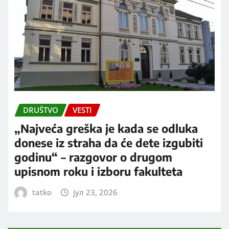
DRUŠTVO
VESTI
„Najveća greška je kada se odluka
donese iz straha da će dete izgubiti
godinu“ – razgovor o drugom
upisnom roku i izboru fakulteta
tatko
јул 23, 2026