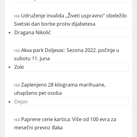
на
Udruženje invalida „Živeti uspravno“ obeležilo
Svetski dan borbe protiv dijabetesa
Dragana Nikolić
на
Akva park Doljevac: Sezona 2022. počinje u
subotu 11. juna
Zoki
на
Zaplenjeno 28 kilograma marihuane,
uhapšeno pet osoba
Dejan
на
Paprene cene kartica: Više od 100 evra za
mesečni prevoz đaka