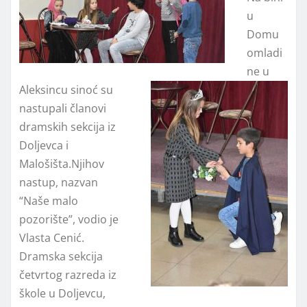
u
Domu
omladi
ne u
Aleksincu
sinoć su
nastupali članovi
dramskih sekcija iz
Doljevca i
Malošišta.Njihov
nastup, nazvan
“Naše malo
pozorište”, vodio je
Vlasta Cenić.
Dramska sekcija
četvrtog razreda iz
škole u Doljevcu,