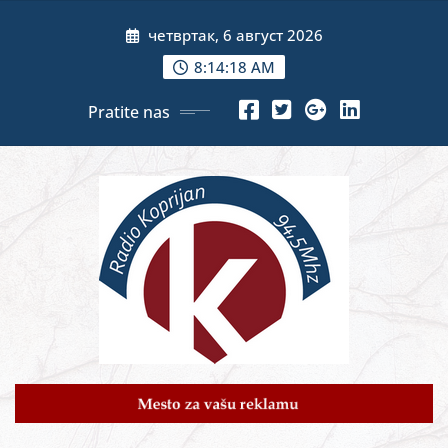
Skip
четвртак, 6 август 2026
to
content
8:14:20 AM
Pratite nas