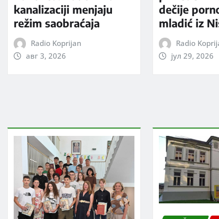
kanalizaciji menjaju
dečije porno
režim saobraćaja
mladić iz N
Radio Koprijan
Radio Kopri
авг 3, 2026
јул 29, 2026