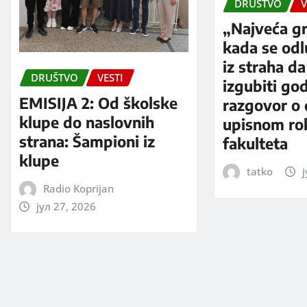
DRUŠTVO
V
„Najveća gr
kada se od
iz straha da
DRUŠTVO
VESTI
izgubiti go
EMISIJA 2: Od školske
razgovor o
klupe do naslovnih
upisnom rok
strana: Šampioni iz
fakulteta
klupe
tatko
ј
Radio Koprijan
јул 27, 2026