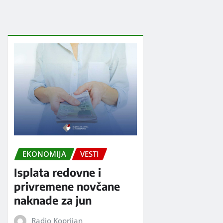
EKONOMIJA
VESTI
Isplata redovne i
privremene novčane
naknade za jun
Radio Koprijan