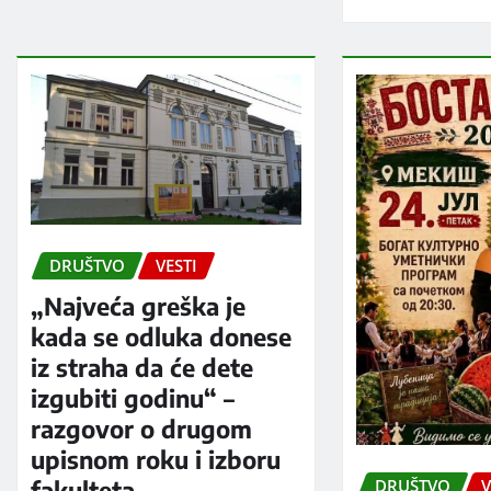
DRUŠTVO
VESTI
„Najveća greška je
kada se odluka donese
iz straha da će dete
izgubiti godinu“ –
razgovor o drugom
upisnom roku i izboru
fakulteta
DRUŠTVO
V