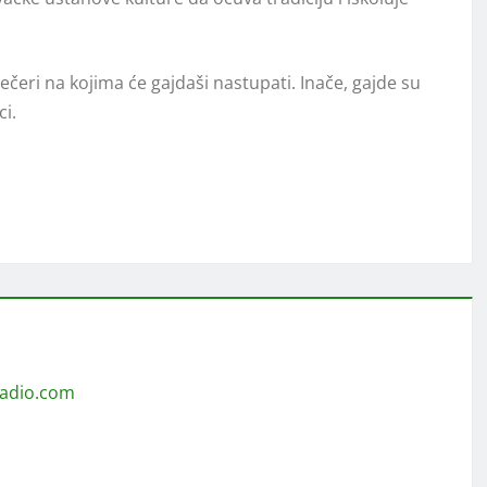
čeri na kojima će gajdaši nastupati. Inače, gajde su
i.
radio.com