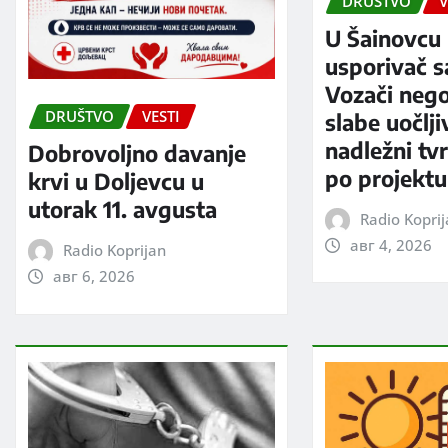
DRUŠTVO
V
U Šainovcu 
usporivač s
Vozači neg
DRUŠTVO
VESTI
slabe uočlji
nadležni tv
Dobrovoljno davanje
po projektu
krvi u Doljevcu u
utorak 11. avgusta
Radio Kopri
авг 4, 2026
Radio Koprijan
авг 6, 2026