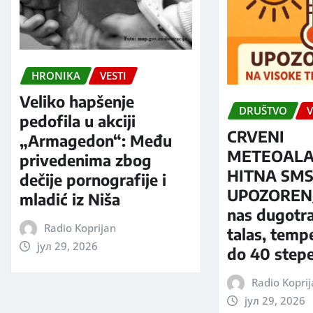
HRONIKA
VESTI
Veliko hapšenje
DRUŠTVO
V
pedofila u akciji
CRVENI
„Armagedon“: Među
METEOALA
privedenima zbog
HITNA SM
dečije pornografije i
UPOZORENJ
mladić iz Niša
nas dugotra
Radio Koprijan
talas, temp
јул 29, 2026
do 40 step
Radio Kopri
јул 29, 2026