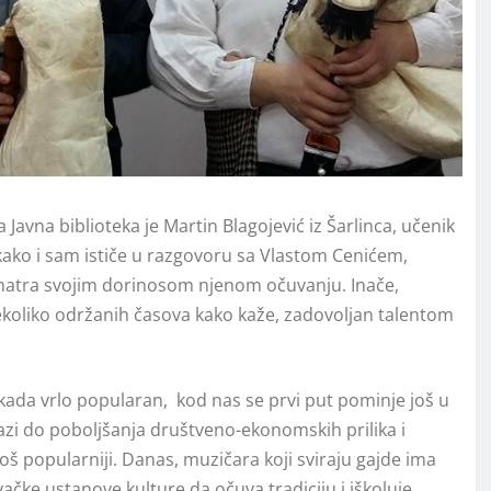
 Javna biblioteka je Martin Blagojević iz Šarlinca, učenik
kako i sam ističe u razgovoru sa Vlastom Cenićem,
di smatra svojim dorinosom njenom očuvanju. Inače,
e nekoliko održanih časova kako kaže, zadovoljan talentom
kada vrlo popularan, kod nas se prvi put pominje još u
azi do poboljšanja društveno-ekonomskih prilika i
još popularniji. Danas, muzičara koji sviraju gajde ima
ačke ustanove kulture da očuva tradiciju i iškoluje