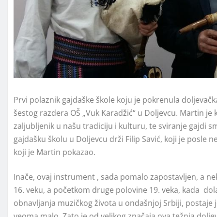
Prvi polaznik gajdaške škole koju je pokrenula doljevačka
šestog razdera OŠ „Vuk Karadžić“ u Doljevcu. Martin je 
zaljubljenik u našu tradiciju i kulturu, te sviranje gaj
gajdašku školu u Doljevcu drži Filip Savić, koji je posl
koji je Martin pokazao.
Inače, ovaj instrument , sada pomalo zapostavljen, a ne
16. veku, a početkom druge polovine 19. veka, kada dol
obnavljanja muzičkog života u ondašnjoj Srbiji, postaje 
veoma malo. Zato je od velikog značaja ova težnja doljev