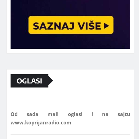
Marketing telefon 062 463 002
OGLASI
Od sada mali oglasi i na sajtu
www.koprijanradio.com