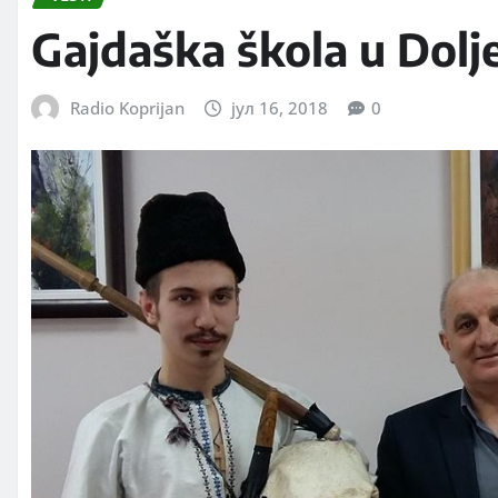
Gajdaška škola u Dolj
Radio Koprijan
јул 16, 2018
0