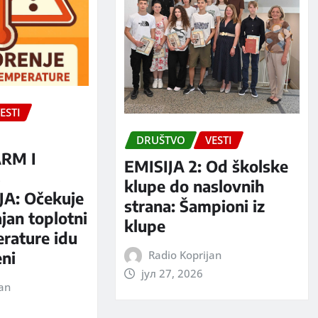
ESTI
DRUŠTVO
VESTI
RM I
EMISIJA 2: Od školske
S
klupe do naslovnih
A: Očekuje
strana: Šampioni iz
jan toplotni
klupe
erature idu
Radio Koprijan
eni
јул 27, 2026
jan