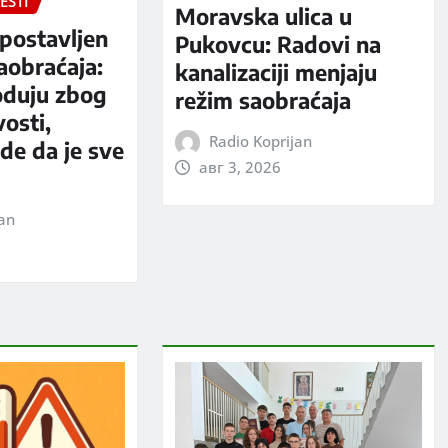
ESTI
Moravska ulica u
postavljen
Pukovcu: Radovi na
aobraćaja:
kanalizaciji menjaju
oduju zbog
režim saobraćaja
vosti,
Radio Koprijan
rde da je sve
авг 3, 2026
jan