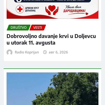
DRUŠTVO
VESTI
Dobrovoljno davanje krvi u Doljevcu
u utorak 11. avgusta
Radio Koprijan
авг 6, 2026