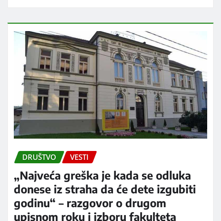
DRUŠTVO
VESTI
„Najveća greška je kada se odluka
donese iz straha da će dete izgubiti
godinu“ – razgovor o drugom
upisnom roku i izboru fakulteta