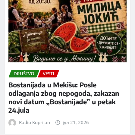
DRUŠTVO
VESTI
Bostanijada u Mekišu: Posle
odlaganja zbog nepogoda, zakazan
novi datum „Bostanijade” u petak
24.jula
Radio Koprijan
јул 21, 2026