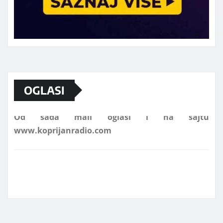
Marketing telefon 062 463 002
OGLASI
Od sada mali oglasi i na sajtu
www.koprijanradio.com