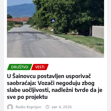
DRUŠTVO
VESTI
U Šainovcu postavljen usporivač
saobraćaja: Vozači negoduju zbog
slabe uočljivosti, nadležni tvrde da je
sve po projektu
Radio Koprijan
авг 4, 2026