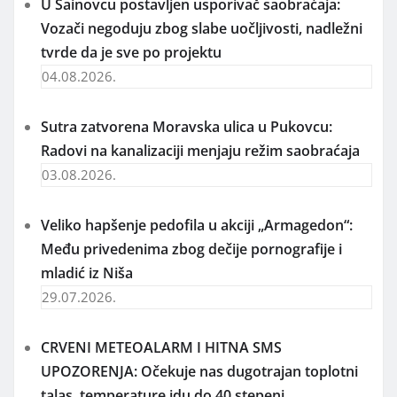
U Šainovcu postavljen usporivač saobraćaja:
Vozači negoduju zbog slabe uočljivosti, nadležni
tvrde da je sve po projektu
04.08.2026.
Sutra zatvorena Moravska ulica u Pukovcu:
Radovi na kanalizaciji menjaju režim saobraćaja
03.08.2026.
Veliko hapšenje pedofila u akciji „Armagedon“:
Među privedenima zbog dečije pornografije i
mladić iz Niša
29.07.2026.
CRVENI METEOALARM I HITNA SMS
UPOZORENJA: Očekuje nas dugotrajan toplotni
talas, temperature idu do 40 stepeni