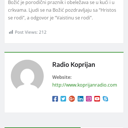
Božić je porodični praznik i obeležava se u kući i u
crkvama. Ljudi se na Božić pozdravljaju sa “Hristos
se rodi”, a odgovor je “Vaistinu se rodi”.
Post Views:
212
Radio Koprijan
Website:
http://www.koprijanradio.com