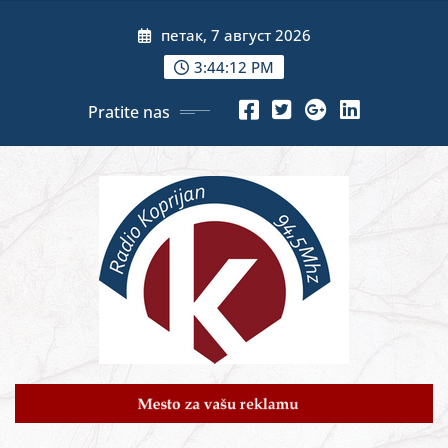
Skip
петак, 7 август 2026
to
content
3:44:14 PM
Pratite nas