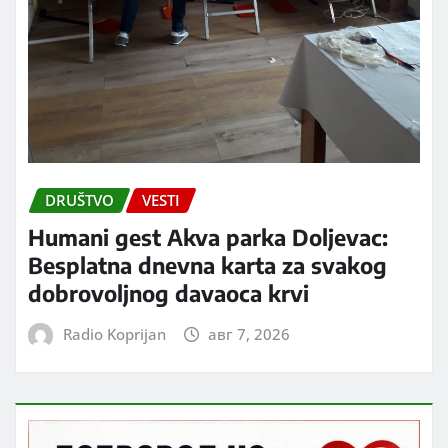
DRUŠTVO
VESTI
Humani gest Akva parka Doljevac:
Besplatna dnevna karta za svakog
dobrovoljnog davaoca krvi
Radio Koprijan
авг 7, 2026