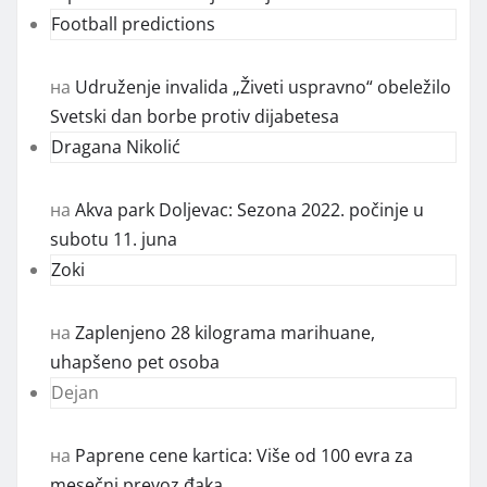
Football predictions
на
Udruženje invalida „Živeti uspravno“ obeležilo
Svetski dan borbe protiv dijabetesa
Dragana Nikolić
на
Akva park Doljevac: Sezona 2022. počinje u
subotu 11. juna
Zoki
на
Zaplenjeno 28 kilograma marihuane,
uhapšeno pet osoba
Dejan
на
Paprene cene kartica: Više od 100 evra za
mesečni prevoz đaka