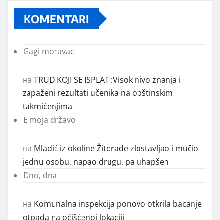
KOMENTARI
Gagi moravac
на
TRUD KOJI SE ISPLATI:Visok nivo znanja i
zapaženi rezultati učenika na opštinskim
takmičenjima
E moja državo
на
Mladić iz okoline Žitorađe zlostavljao i mučio
jednu osobu, napao drugu, pa uhapšen
Dno, dna
на
Komunalna inspekcija ponovo otkrila bacanje
otpada na očišćenoj lokaciji