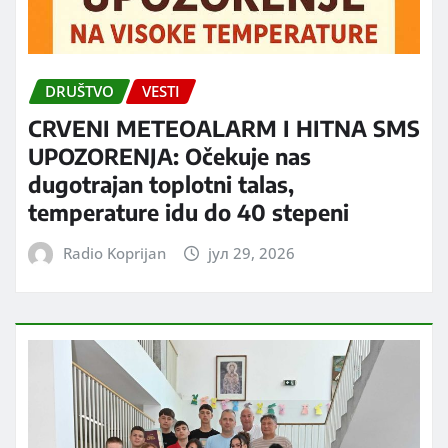
DRUŠTVO
VESTI
CRVENI METEOALARM I HITNA SMS
UPOZORENJA: Očekuje nas
dugotrajan toplotni talas,
temperature idu do 40 stepeni
Radio Koprijan
јул 29, 2026