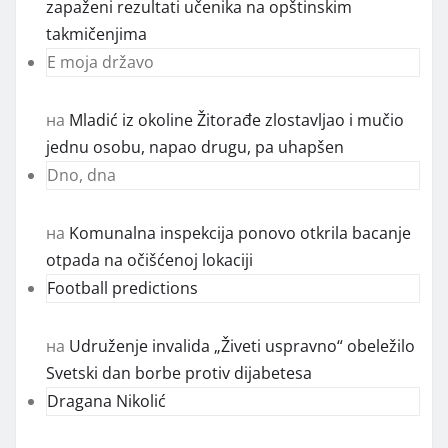
zapaženi rezultati učenika na opštinskim
takmičenjima
E moja državo
на
Mladić iz okoline Žitorađe zlostavljao i mučio
jednu osobu, napao drugu, pa uhapšen
Dno, dna
на
Komunalna inspekcija ponovo otkrila bacanje
otpada na očišćenoj lokaciji
Football predictions
на
Udruženje invalida „Živeti uspravno“ obeležilo
Svetski dan borbe protiv dijabetesa
Dragana Nikolić