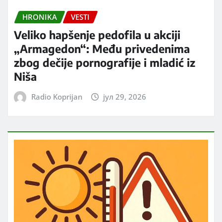
HRONIKA
VESTI
Veliko hapšenje pedofila u akciji
„Armagedon“: Među privedenima
zbog dečije pornografije i mladić iz
Niša
Radio Koprijan
јул 29, 2026