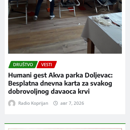
DRUŠTVO
VESTI
Humani gest Akva parka Doljevac:
Besplatna dnevna karta za svakog
dobrovoljnog davaoca krvi
Radio Koprijan
авг 7, 2026