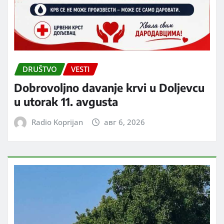
DRUŠTVO
VESTI
Dobrovoljno davanje krvi u Doljevcu
u utorak 11. avgusta
Radio Koprijan
авг 6, 2026