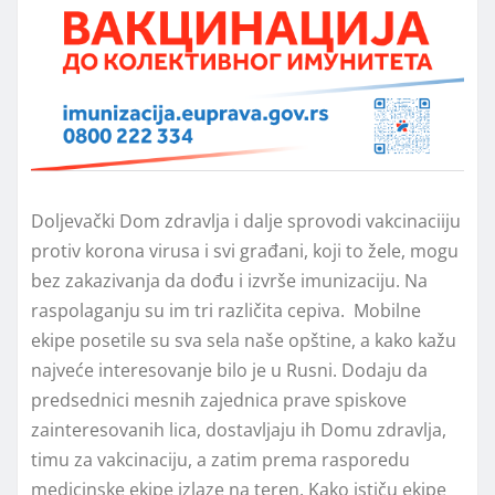
Doljevački Dom zdravlja i dalje sprovodi vakcinaciiju
protiv korona virusa i svi građani, koji to žele, mogu
bez zakazivanja da dođu i izvrše imunizaciju. Na
raspolaganju su im tri različita cepiva. Mobilne
ekipe posetile su sva sela naše opštine, a kako kažu
najveće interesovanje bilo je u Rusni. Dodaju da
predsednici mesnih zajednica prave spiskove
zainteresovanih lica, dostavljaju ih Domu zdravlja,
timu za vakcinaciju, a zatim prema rasporedu
medicinske ekipe izlaze na teren. Kako ističu ekipe