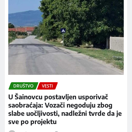
DRUŠTVO
VESTI
U Šainovcu postavljen usporivač
saobraćaja: Vozači negoduju zbog
slabe uočljivosti, nadležni tvrde da je
sve po projektu