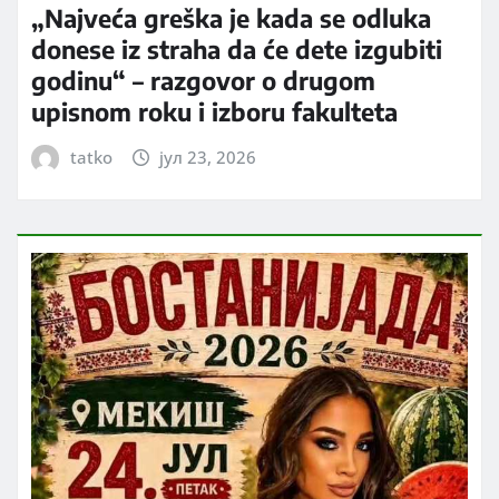
„Najveća greška je kada se odluka
donese iz straha da će dete izgubiti
godinu“ – razgovor o drugom
upisnom roku i izboru fakulteta
tatko
јул 23, 2026