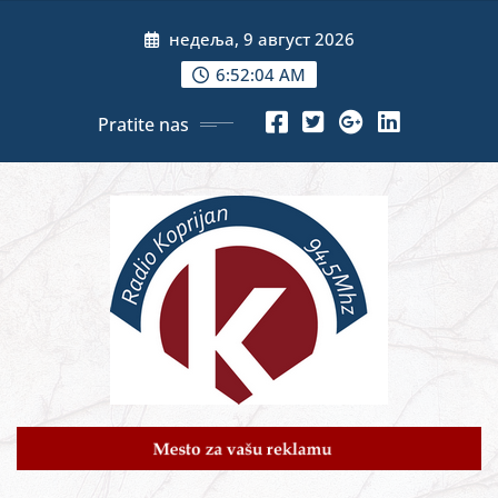
Skip
недеља, 9 август 2026
to
content
6:52:06 AM
Pratite nas