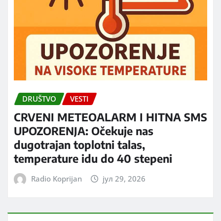
DRUŠTVO
VESTI
CRVENI METEOALARM I HITNA SMS
UPOZORENJA: Očekuje nas
dugotrajan toplotni talas,
temperature idu do 40 stepeni
Radio Koprijan
јул 29, 2026