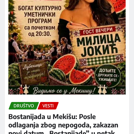
DRUŠTVO
VESTI
Bostanijada u Mekišu: Posle
odlaganja zbog nepogoda, zakazan
novi datum „Bostanijade” u petak