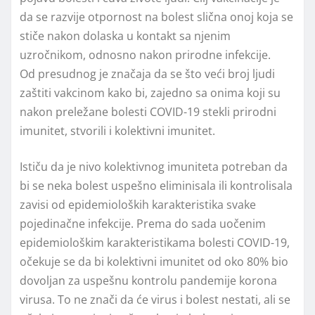
da se razvije otpornost na bolest slična onoj koja se
stiče nakon dolaska u kontakt sa njenim
uzročnikom, odnosno nakon prirodne infekcije.
Od presudnog je značaja da se što veći broj lјudi
zaštiti vakcinom kako bi, zajedno sa onima koji su
nakon preležane bolesti COVID-19 stekli prirodni
imunitet, stvorili i kolektivni imunitet.
Ističu da je nivo kolektivnog imuniteta potreban da
bi se neka bolest uspešno eliminisala ili kontrolisala
zavisi od epidemioloških karakteristika svake
pojedinačne infekcije. Prema do sada uočenim
epidemiološkim karakteristikama bolesti COVID-19,
očekuje se da bi kolektivni imunitet od oko 80% bio
dovolјan za uspešnu kontrolu pandemije korona
virusa. To ne znači da će virus i bolest nestati, ali se