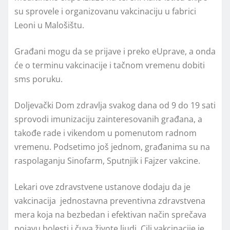
su sprovele i organizovanu vakcinaciju u fabrici
Leoni u Malošištu.
Građani mogu da se prijave i preko eUprave, a onda
će o terminu vakcinacije i tačnom vremenu dobiti
sms poruku.
Doljevački Dom zdravlja svakog dana od 9 do 19 sati
sprovodi imunizaciju zainteresovanih građana, a
takođe rade i vikendom u pomenutom radnom
vremenu. Podsetimo još jednom, građanima su na
raspolaganju Sinofarm, Sputnjik i Fajzer vakcine.
Lekari ove zdravstvene ustanove dodaju da je
vakcinacija jednostavna preventivna zdravstvena
mera koja na bezbedan i efektivan način sprečava
pojavu bolesti i čuva živote lјudi. Cilј vakcinacije je