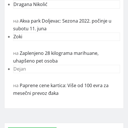
Dragana Nikolić
на
Akva park Doljevac: Sezona 2022. počinje u
subotu 11. juna
Zoki
на
Zaplenjeno 28 kilograma marihuane,
uhapšeno pet osoba
Dejan
на
Paprene cene kartica: Više od 100 evra za
mesečni prevoz đaka