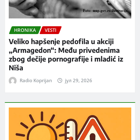
HRONIKA
VESTI
Veliko hapšenje pedofila u akciji
„Armagedon“: Među privedenima
zbog dečije pornografije i mladić iz
Niša
Radio Koprijan
јул 29, 2026