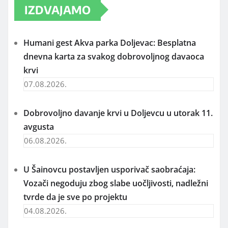
IZDVAJAMO
Humani gest Akva parka Doljevac: Besplatna
dnevna karta za svakog dobrovoljnog davaoca
krvi
07.08.2026.
Dobrovoljno davanje krvi u Doljevcu u utorak 11.
avgusta
06.08.2026.
U Šainovcu postavljen usporivač saobraćaja:
Vozači negoduju zbog slabe uočljivosti, nadležni
tvrde da je sve po projektu
04.08.2026.