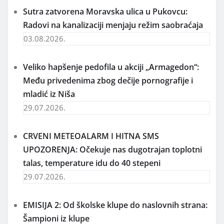
Sutra zatvorena Moravska ulica u Pukovcu:
Radovi na kanalizaciji menjaju režim saobraćaja
03.08.2026.
Veliko hapšenje pedofila u akciji „Armagedon“:
Među privedenima zbog dečije pornografije i
mladić iz Niša
29.07.2026.
CRVENI METEOALARM I HITNA SMS
UPOZORENJA: Očekuje nas dugotrajan toplotni
talas, temperature idu do 40 stepeni
29.07.2026.
EMISIJA 2: Od školske klupe do naslovnih strana:
Šampioni iz klupe