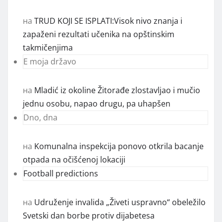
на
TRUD KOJI SE ISPLATI:Visok nivo znanja i
zapaženi rezultati učenika na opštinskim
takmičenjima
E moja državo
на
Mladić iz okoline Žitorađe zlostavljao i mučio
jednu osobu, napao drugu, pa uhapšen
Dno, dna
на
Komunalna inspekcija ponovo otkrila bacanje
otpada na očišćenoj lokaciji
Football predictions
на
Udruženje invalida „Živeti uspravno“ obeležilo
Svetski dan borbe protiv dijabetesa