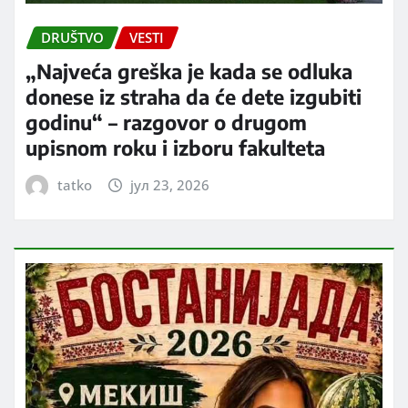
DRUŠTVO
VESTI
„Najveća greška je kada se odluka
donese iz straha da će dete izgubiti
godinu“ – razgovor o drugom
upisnom roku i izboru fakulteta
tatko
јул 23, 2026