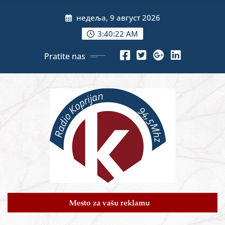
Skip
недеља, 9 август 2026
to
content
3:40:24 AM
Pratite nas