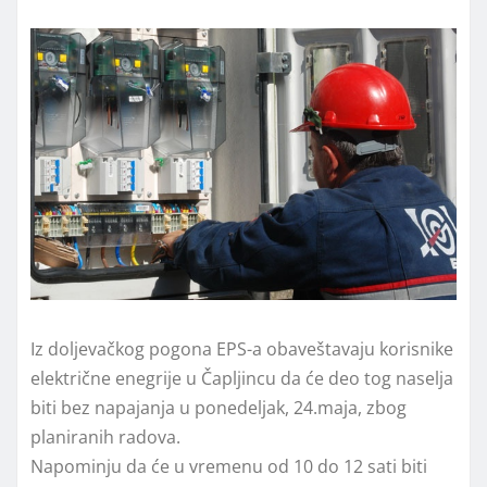
Iz doljevačkog pogona EPS-a obaveštavaju korisnike
električne enegrije u Čapljincu da će deo tog naselja
biti bez napajanja u ponedeljak, 24.maja, zbog
planiranih radova.
Napominju da će u vremenu od 10 do 12 sati biti