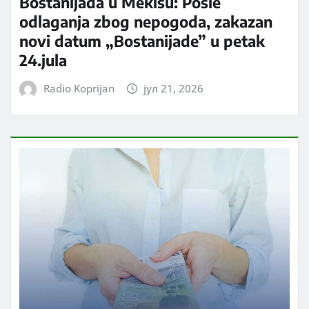
Bostanijada u Mekišu: Posle
odlaganja zbog nepogoda, zakazan
novi datum „Bostanijade” u petak
24.jula
Radio Koprijan
јул 21, 2026