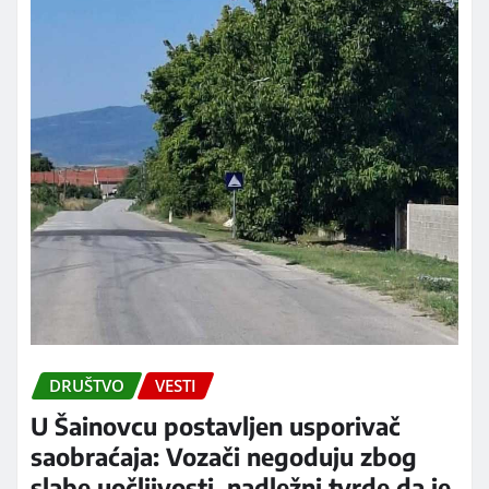
DRUŠTVO
VESTI
U Šainovcu postavljen usporivač
saobraćaja: Vozači negoduju zbog
slabe uočljivosti, nadležni tvrde da je