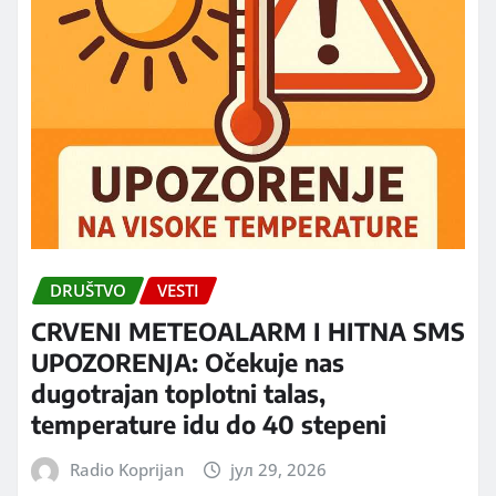
DRUŠTVO
VESTI
CRVENI METEOALARM I HITNA SMS
UPOZORENJA: Očekuje nas
dugotrajan toplotni talas,
temperature idu do 40 stepeni
Radio Koprijan
јул 29, 2026