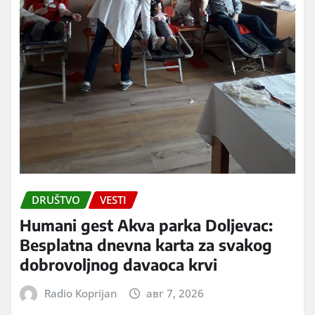
DRUŠTVO
VESTI
Humani gest Akva parka Doljevac:
Besplatna dnevna karta za svakog
dobrovoljnog davaoca krvi
Radio Koprijan
авг 7, 2026