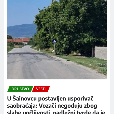
DRUŠTVO
VESTI
U Šainovcu postavljen usporivač
saobraćaja: Vozači negoduju zbog
slabe uočljivosti, nadležni tvrde da je