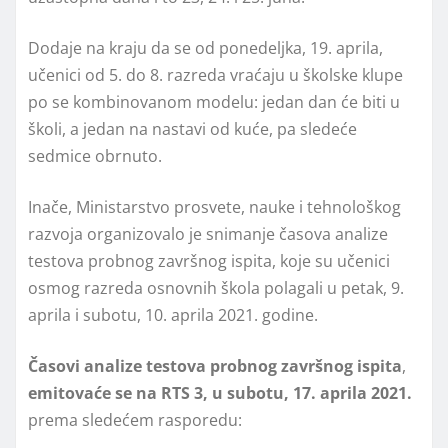
Dodaje na kraju da se od ponedeljka, 19. aprila,
učenici od 5. do 8. razreda vraćaju u školske klupe
po se kombinovanom modelu: jedan dan će biti u
školi, a jedan na nastavi od kuće, pa sledeće
sedmice obrnuto.
Inače, Ministarstvo prosvete, nauke i tehnološkog
razvoja organizovalo je snimanje časova analize
testova probnog završnog ispita, koje su učenici
osmog razreda osnovnih škola polagali u petak, 9.
aprila i subotu, 10. aprila 2021. godine.
Časovi analize testova probnog završnog ispita
,
emitovaće se na RTS 3, u subotu
,
17. aprila 2021.
prema sledećem rasporedu: