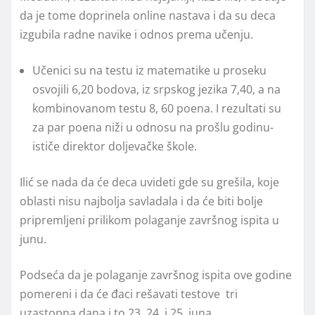
da je tome doprinela online nastava i da su deca
izgubila radne navike i odnos prema učenju.
Učenici su na testu iz matematike u proseku
osvojili 6,20 bodova, iz srpskog jezika 7,40, a na
kombinovanom testu 8, 60 poena. I rezultati su
za par poena niži u odnosu na prošlu godinu-
ističe direktor doljevačke škole.
Ilić se nada da će deca uvideti gde su grešila, koje
oblasti nisu najbolja savladala i da će biti bolje
pripremljeni prilikom polaganje završnog ispita u
junu.
Podseća da je polaganje završnog ispita ove godine
pomereni i da će đaci rešavati testove tri
uzastopna dana i to 23, 24. i 25. juna.