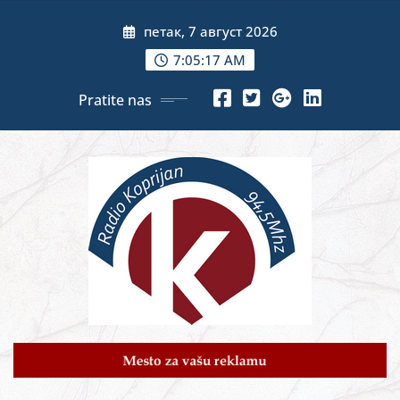
Skip
петак, 7 август 2026
to
content
7:05:19 AM
Pratite nas