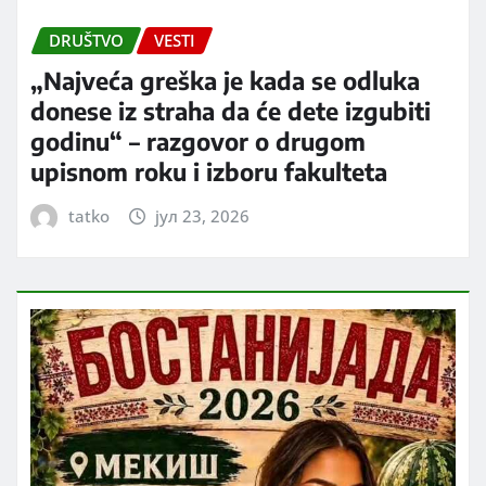
DRUŠTVO
VESTI
„Najveća greška je kada se odluka
donese iz straha da će dete izgubiti
godinu“ – razgovor o drugom
upisnom roku i izboru fakulteta
tatko
јул 23, 2026