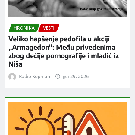
HRONIKA
VESTI
Veliko hapšenje pedofila u akciji
„Armagedon“: Među privedenima
zbog dečije pornografije i mladić iz
Niša
Radio Koprijan
јул 29, 2026