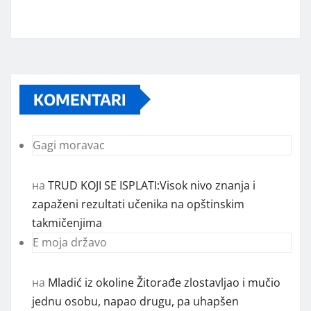
KOMENTARI
Gagi moravac
на
TRUD KOJI SE ISPLATI:Visok nivo znanja i
zapaženi rezultati učenika na opštinskim
takmičenjima
E moja državo
на
Mladić iz okoline Žitorađe zlostavljao i mučio
jednu osobu, napao drugu, pa uhapšen