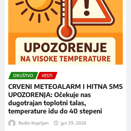
DRUŠTVO
VESTI
CRVENI METEOALARM I HITNA SMS
UPOZORENJA: Očekuje nas
dugotrajan toplotni talas,
temperature idu do 40 stepeni
Radio Koprijan
јул 29, 2026