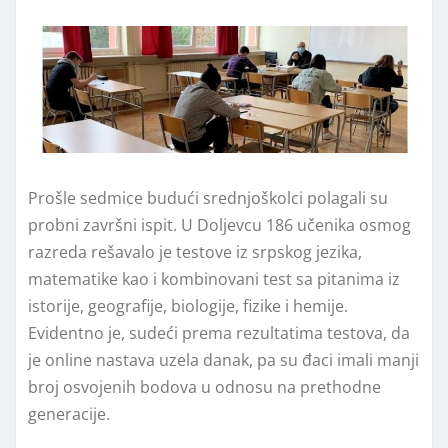
Prošle sedmice budući srednjoškolci polagali su
probni završni ispit. U Doljevcu 186 učenika osmog
razreda rešavalo je testove iz srpskog jezika,
matematike kao i kombinovani test sa pitanima iz
istorije, geografije, biologije, fizike i hemije.
Evidentno je, sudeći prema rezultatima testova, da
je online nastava uzela danak, pa su đaci imali manji
broj osvojenih bodova u odnosu na prethodne
generacije.