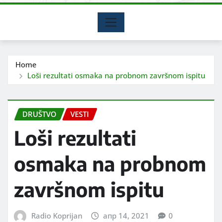
Home
Loši rezultati osmaka na probnom završnom ispitu
DRUŠTVO
VESTI
Loši rezultati
osmaka na probnom
završnom ispitu
Radio Koprijan
апр 14, 2021
0