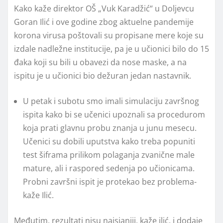
Kako kaže direktor OŠ „Vuk Karadžić“ u Doljevcu
Goran Ilić i ove godine zbog aktuelne pandemije
korona virusa poštovali su propisane mere koje su
izdale nadležne institucije, pa je u učionici bilo do 15
đaka koji su bili u obavezi da nose maske, a na
ispitu je u učionici bio dežuran jedan nastavnik.
U petak i subotu smo imali simulaciju završnog
ispita kako bi se učenici upoznali sa procedurom
koja prati glavnu probu znanja u junu mesecu.
Učenici su dobili uputstva kako treba popuniti
test šiframa prilikom polaganja zvanične male
mature, ali i raspored sedenja po učionicama.
Probni završni ispit je protekao bez problema-
kaže Ilić.
Međutim, rezultati nisu najsjaniji, kaže ilić, i dodaje