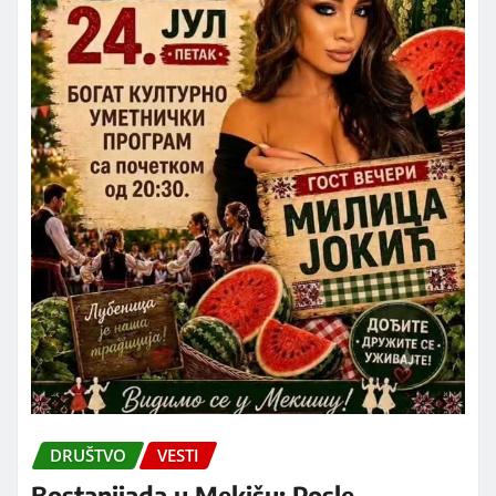
DRUŠTVO
VESTI
Bostanijada u Mekišu: Posle