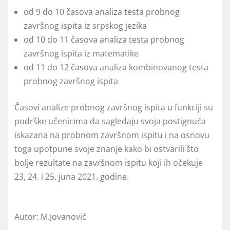
od 9 do 10 časova analiza testa probnog
završnog ispita iz srpskog jezika
od 10 do 11 časova analiza testa probnog
završnog ispita iz matematike
od 11 do 12 časova analiza kombinovanog testa
probnog završnog ispita
Časovi analize probnog završnog ispita u funkciji su
podrške učenicima da sagledaju svoja postignuća
iskazana na probnom završnom ispitu i na osnovu
toga upotpune svoje znanje kako bi ostvarili što
bolje rezultate na završnom ispitu koji ih očekuje
23, 24. i 25. juna 2021. godine.
Autor: M.Jovanović