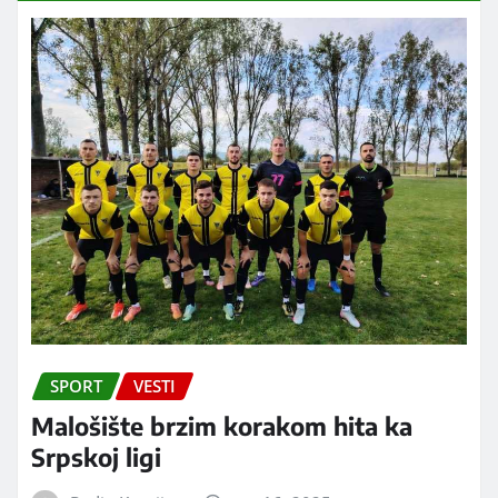
SPORT
VESTI
Malošište brzim korakom hita ka
Srpskoj ligi