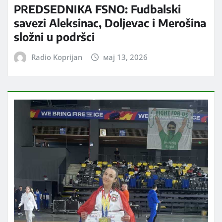
PREDSEDNIKA FSNO: Fudbalski
savezi Aleksinac, Doljevac i Merošina
složni u podršci
Radio Koprijan
мај 13, 2026