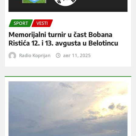
SPORT
VESTI
Memorijalni turnir u čast Bobana
Ristića 12. i 13. avgusta u Belotincu
Radio Koprijan
авг 11, 2025