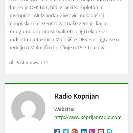
dočekuje OFK Bor, biti igrački kompletan a
nastupiće i Aleksandar Živković, nekadašnji
olimpijski reprezentativac naše zemlje, koji u
mnogome doprinosi kvalitetnoj igri ekipe.Da
podsetimo utakmica Malošište-OFK Bor , igra se u
nedelju u Malošištu i počinje u 15.30 časova.
Post Views:
171
Radio Koprijan
Website:
http://www.koprijanradio.com