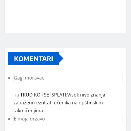
KOMENTARI
Gagi moravac
на
TRUD KOJI SE ISPLATI:Visok nivo znanja i
zapaženi rezultati učenika na opštinskim
takmičenjima
E moja državo