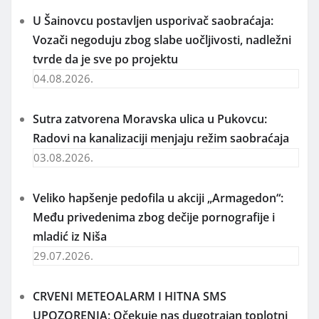
U Šainovcu postavljen usporivač saobraćaja:
Vozači negoduju zbog slabe uočljivosti, nadležni
tvrde da je sve po projektu
04.08.2026.
Sutra zatvorena Moravska ulica u Pukovcu:
Radovi na kanalizaciji menjaju režim saobraćaja
03.08.2026.
Veliko hapšenje pedofila u akciji „Armagedon“:
Među privedenima zbog dečije pornografije i
mladić iz Niša
29.07.2026.
CRVENI METEOALARM I HITNA SMS
UPOZORENJA: Očekuje nas dugotrajan toplotni