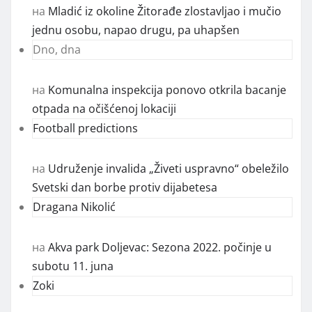
на
Mladić iz okoline Žitorađe zlostavljao i mučio
jednu osobu, napao drugu, pa uhapšen
Dno, dna
на
Komunalna inspekcija ponovo otkrila bacanje
otpada na očišćenoj lokaciji
Football predictions
на
Udruženje invalida „Živeti uspravno“ obeležilo
Svetski dan borbe protiv dijabetesa
Dragana Nikolić
на
Akva park Doljevac: Sezona 2022. počinje u
subotu 11. juna
Zoki