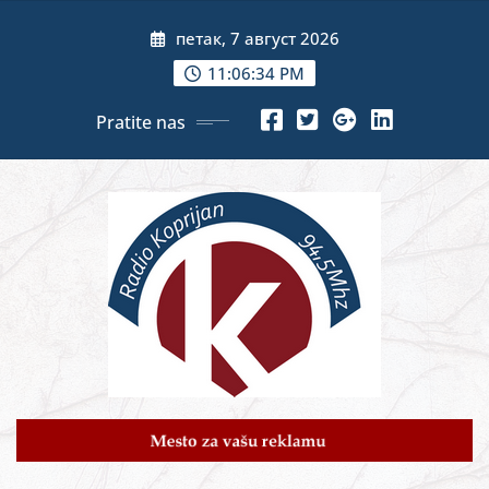
Skip
петак, 7 август 2026
to
content
11:06:36 PM
Pratite nas