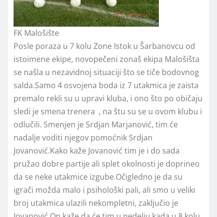
FK Malošište
Posle poraza u 7 kolu Zone Istok u Šarbanovcu od
istoimene ekipe, novopečeni zonaš ekipa Malošišta
se našla u nezavidnoj situaciji što se tiče bodovnog
salda.Samo 4 osvojena boda iz 7 utakmica je zaista
premalo rekli su u upravi kluba, i ono što po običaju
sledi je smena trenera , na štu su se u ovom klubu i
odlučili. Smenjen je Srdjan Marjanović, tim će
nadalje voditi njegov pomoćnik Srdjan
Jovanović.Kako kaže Jovanović tim je i do sada
pružao dobre partije ali splet okolnosti je doprineo
da se neke utakmice izgube.Očigledno je da su
igrači možda malo i psihološki pali, ali smo u veliki
broj utakmica ulazili nekompletni, zaključio je
Jovanović.On kaže da će tim u nedelju kada u 8 kolu