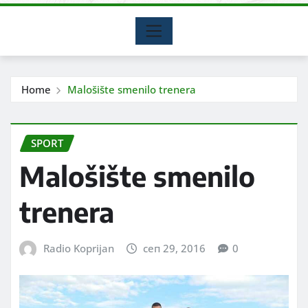
Home
Malošište smenilo trenera
SPORT
Malošište smenilo
trenera
Radio Koprijan
сеп 29, 2016
0