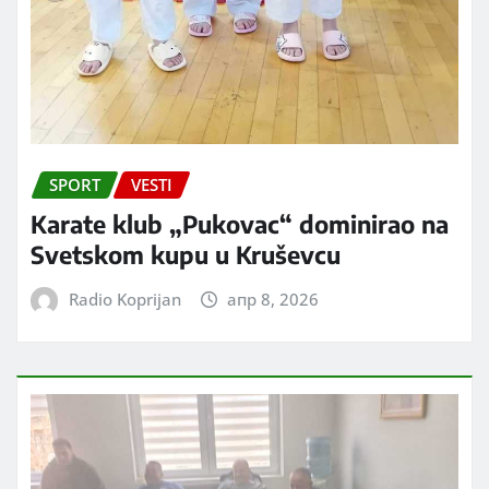
SPORT
VESTI
Karate klub „Pukovac“ dominirao na
Svetskom kupu u Kruševcu
Radio Koprijan
апр 8, 2026