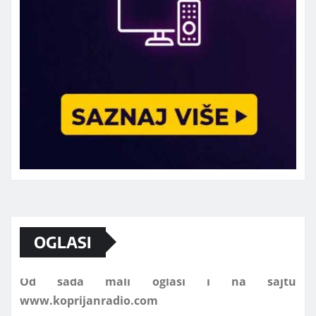
Marketing telefon 062 463 002
OGLASI
Od sada mali oglasi i na sajtu
www.koprijanradio.com