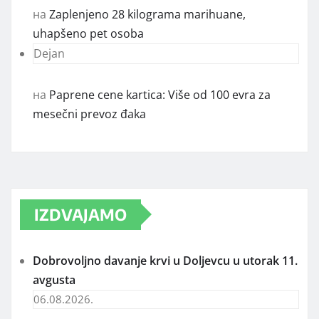
на
Zaplenjeno 28 kilograma marihuane,
uhapšeno pet osoba
Dejan
на
Paprene cene kartica: Više od 100 evra za
mesečni prevoz đaka
IZDVAJAMO
Dobrovoljno davanje krvi u Doljevcu u utorak 11.
avgusta
06.08.2026.