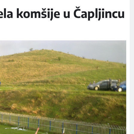
la komšije u Čapljincu