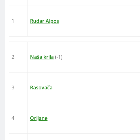
1
Rudar Alpos
2
Naša krila
(-1)
3
Rasovača
4
Orljane