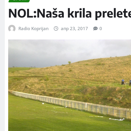
NOL:Naša krila prelete
Radio Koprijan
апр 23, 2017
0