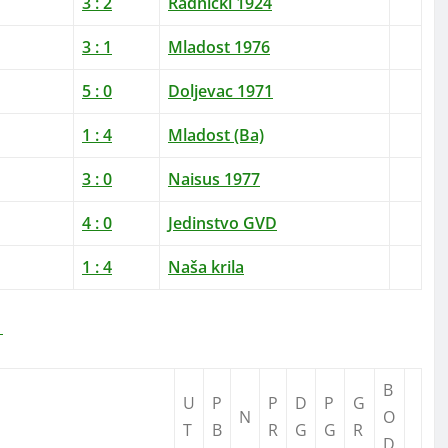
3
:
2
Radnički 1924
3
:
1
Mladost 1976
5
:
0
Doljevac 1971
1
:
4
Mladost (Ba)
3
:
0
Naisus 1977
4
:
0
Jedinstvo GVD
1
:
4
Naša krila
B
U
P
P
D
P
G
N
O
T
B
R
G
G
R
D