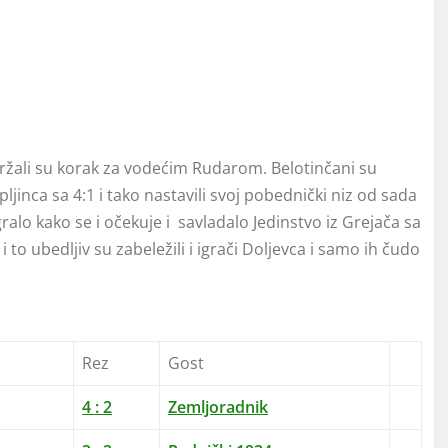
održali su korak za vodećim Rudarom. Belotinčani su
ljinca sa 4:1 i tako nastavili svoj pobednički niz od sada
lo kako se i očekuje i savladalo Jedinstvo iz Grejača sa
 to ubedljiv su zabeležili i igrači Doljevca i samo ih čudo
Rez
Gost
4
:
2
Zemljoradnik