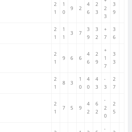
+
2
1
4
2
3
9
2
2
1
0
6
3
9
3
2
1
3
3
+
3
3
7
1
1
9
2
7
6
+
2
4
2
3
9
6
6
1
1
6
9
3
7
2
1
4
4
-
2
8
3
1
0
0
3
3
7
-
2
4
6
2
7
5
9
2
1
2
2
5
0
-