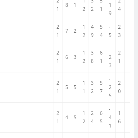
2
1
3
5
2
8
1
1
1
2
2
1
4
9
2
1
4
5
-
2
7
2
1
2
9
4
5
3
-
2
1
3
6
2
6
3
2
1
2
8
1
1
3
-
2
1
3
5
2
5
5
2
1
1
2
7
0
5
-
2
1
2
6
1
4
5
4
1
2
4
5
6
1