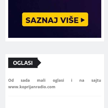
Marketing telefon 062 463 002
OGLASI
Od sada mali oglasi i na sajtu
www.koprijanradio.com