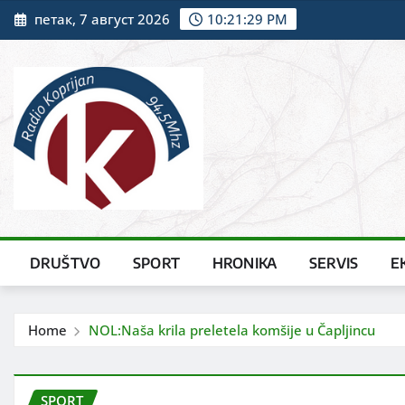
Skip
петак, 7 август 2026
10:21:31 PM
to
content
DRUŠTVO
SPORT
HRONIKA
SERVIS
E
Home
NOL:Naša krila preletela komšije u Čapljincu
SPORT