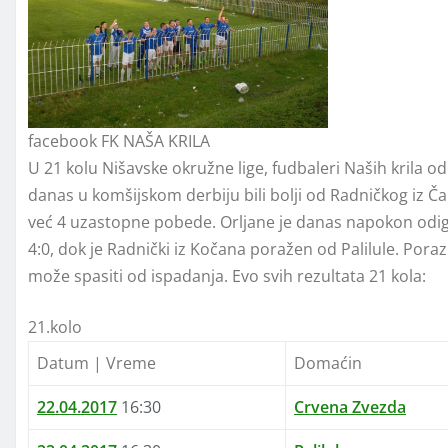
facebook FK NAŠA KRILA
U 21 kolu Nišavske okružne lige, fudbaleri Naših krila 
danas u komšijskom derbiju bili bolji od Radničkog iz Čap
već 4 uzastopne pobede. Orljane je danas napokon odigra
4:0, dok je Radnički iz Kočana poražen od Palilule. Poraz i
može spasiti od ispadanja. Evo svih rezultata 21 kola:
21.kolo
Datum | Vreme
Domaćin
22.04.2017
16:30
Crvena Zvezda