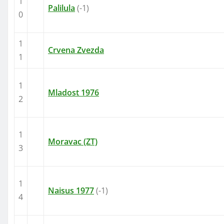
1
Palilula
(-1)
0
1
Crvena Zvezda
1
1
Mladost 1976
2
1
Moravac (ZT)
3
1
Naisus 1977
(-1)
4