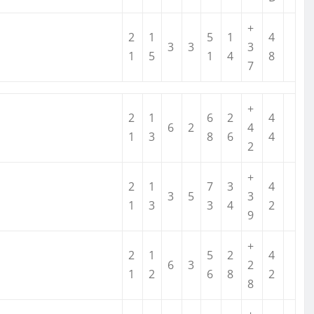
+
2
1
5
1
4
3
3
3
1
5
1
4
8
7
+
2
1
6
2
4
6
2
4
1
3
8
6
4
2
+
2
1
7
3
4
3
5
3
1
3
3
4
2
9
+
2
1
5
2
4
6
3
2
1
2
6
8
2
8