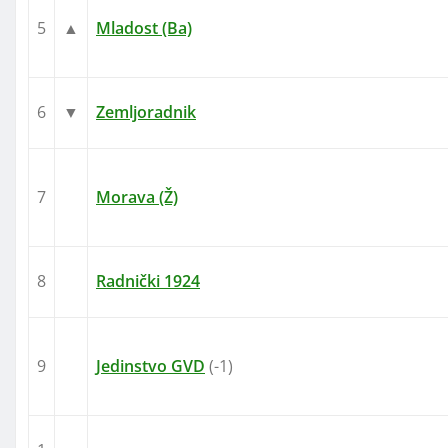
5
▲
Mladost (Ba)
6
▼
Zemljoradnik
7
Morava (Ž)
8
Radnički 1924
9
Jedinstvo GVD
(-1)