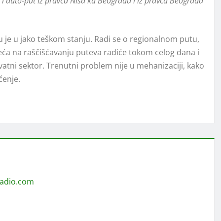
i auto-put iz pravca Niša ka Beogradu i iz pravca Beograda
je u jako teškom stanju. Radi se o regionalnom putu,
zeća na raščišćavanju puteva radiće tokom celog dana i
rivatni sektor. Trenutni problem nije u mehanizaciji, kako
ćenje.
radio.com