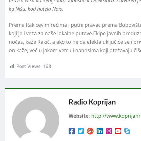
pravca Niša ka Beogradu, odnosno ka Aleksincu. Zatvoren je 
ka Nišu, kod hotela Nais.
Prema Rakićevim rečima i putni pravac prema Bobovištu 
koji je i veza za naše lokalne puteve.Ekipe javnih predu
noćas, kaže Rakić, a ako to ne da efekta uključiće se i p
on kaže, već u jakom vetru i nanosima koji otežavaju čiš
Post Views:
168
Radio Koprijan
Website:
http://www.koprijan