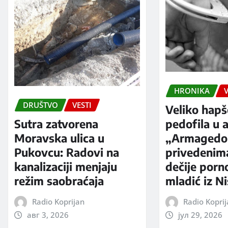
HRONIKA
V
DRUŠTVO
VESTI
Veliko hapš
Sutra zatvorena
pedofila u a
Moravska ulica u
„Armagedo
Pukovcu: Radovi na
privedenim
kanalizaciji menjaju
dečije porno
režim saobraćaja
mladić iz N
Radio Koprijan
Radio Kopri
авг 3, 2026
јул 29, 2026