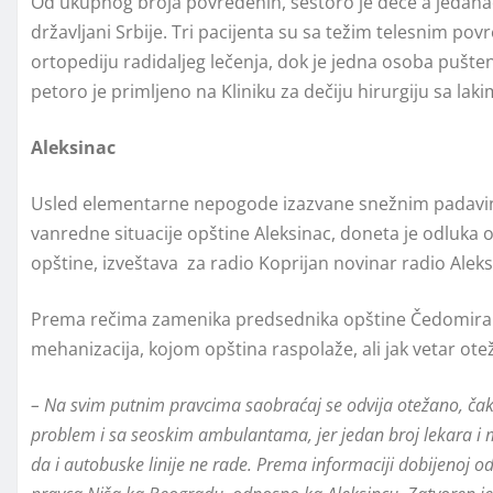
Od ukupnog broja povređenih, šestoro je dece a jedanaes
državljani Srbije. Tri pacijenta su sa težim telesnim pov
ortopediju radidaljeg lečenja, dok je jedna osoba pušt
petoro je primljeno na Kliniku za dečiju hirurgiju sa la
Aleksinac
Usled elementarne nepogode izazvane snežnim padavin
vanredne situacije opštine Aleksinac, doneta je odluka o 
opštine, izveštava za radio Koprijan novinar radio Aleksi
Prema rečima zamenika predsednika opštine Čedomira Ra
mehanizacija, kojom opština raspolaže, ali jak vetar ot
– Na svim putnim pravcima saobraćaj se odvija otežano, čak
problem i sa seoskim ambulantama, jer jedan broj lekara i 
da i autobuske linije ne rade. Prema informaciji dobijenoj od