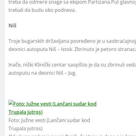
treba da odmere snage sa ekipom Partizana.Put glavnog g
trebali da budu oko podneva.
Niš
Troje bugarskih državljana povređeno je u saobraćajnoj
deonici autoputa Niš – Istok. Zbrinuto je petoro stranac
Inače, niški Klinički centar saopštio je da su zbrinuli
autoputu na deonici Niš – Jug.
Foto: Južne vesti (Lančani sudar kod
Trupala jutros)