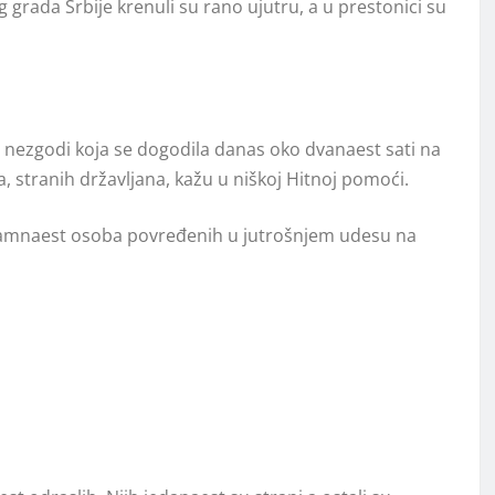
rada Srbije krenuli su rano ujutru, a u prestonici su
 nezgodi koja se dogodila danas oko dvanaest sati na
a, stranih državljana, kažu u niškoj Hitnoj pomoći.
 sedamnaest osoba povređenih u jutrošnjem udesu na