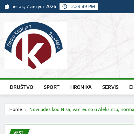
Skip
петак, 7 август 2026
12:23:50 PM
to
content
DRUŠTVO
SPORT
HRONIKA
SERVIS
E
Home
Novi udes kod Niša, vanredno u Aleksincu, norma
VESTI