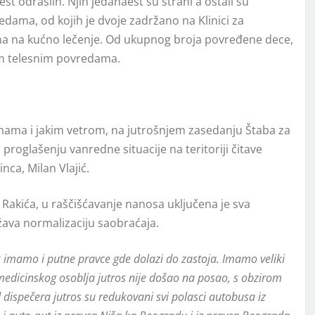
t odraslih. Njih jedanaest su strani a ostali su
redama, od kojih je dvoje zadržano na Klinici za
ena na kućno lečenje. Od ukupnog broja povređene dece,
kim telesnim povredama.
ama i jakim vetrom, na jutrošnjem zasedanju Štaba za
proglašenju vanredne situacije na teritoriji čitave
nca, Milan Vlajić.
kića, u raščišćavanje nanosa uključena je sva
ežava normalizaciju saobraćaja.
 imamo i putne pravce gde dolazi do zastoja. Imamo veliki
medicinskog osoblja jutros nije došao na posao, s obzirom
 dispečera jutros su redukovani svi polasci autobusa iz