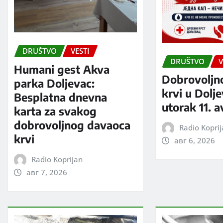
DRUŠTVO
VESTI
DRUŠTVO
V
Humani gest Akva
Dobrovoljn
parka Doljevac:
krvi u Dolj
Besplatna dnevna
utorak 11. 
karta za svakog
dobrovoljnog davaoca
Radio Kopri
krvi
авг 6, 2026
Radio Koprijan
авг 7, 2026