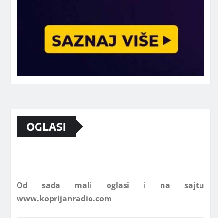
OGLASI
Marketing telefon 062 463 002
Od sada mali oglasi i na sajtu
www.koprijanradio.com