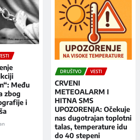
ESTI
enje
DRUŠTVO
VESTI
kciji
CRVENI
n“: Među
METEOALARM I
a zbog
HITNA SMS
grafije i
UPOZORENJA: Očekuje
iša
nas dugotrajan toplotni
jan
talas, temperature idu
do 40 stepeni