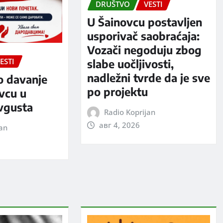
DRUŠTVO
VESTI
U Šainovcu postavljen
usporivač saobraćaja:
Vozači negoduju zbog
ESTI
slabe uočljivosti,
nadležni tvrde da je sve
o davanje
po projektu
evcu u
avgusta
Radio Koprijan
авг 4, 2026
jan