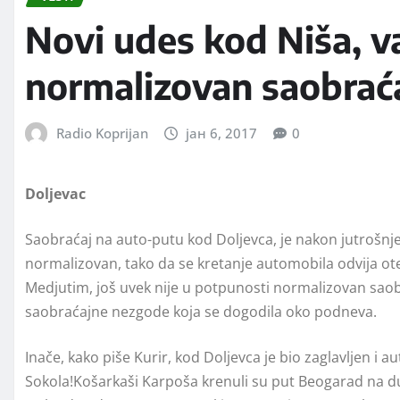
Novi udes kod Niša, v
normalizovan saobraća
Radio Koprijan
јан 6, 2017
0
Doljevac
Saobraćaj na auto-putu kod Doljevca, je nakon jutrošnje
normalizovan, tako da se kretanje automobila odvija ote
Medjutim, još uvek nije u potpunosti normalizovan saob
saobraćajne nezgode koja se dogodila oko podneva.
Inače, kako piše Kurir, kod Doljevca je bio zaglavljen
Sokola!Košarkaši Karpoša krenuli su put Beogarad na due