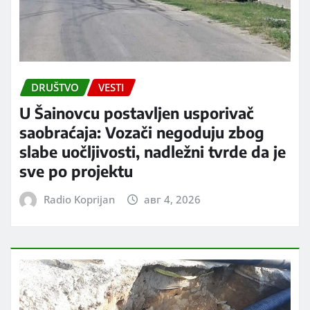
DRUŠTVO
VESTI
U Šainovcu postavljen usporivač
saobraćaja: Vozači negoduju zbog
slabe uočljivosti, nadležni tvrde da je
sve po projektu
Radio Koprijan
авг 4, 2026