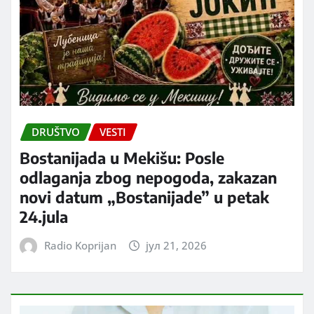
DRUŠTVO
VESTI
Bostanijada u Mekišu: Posle
odlaganja zbog nepogoda, zakazan
novi datum „Bostanijade” u petak
24.jula
Radio Koprijan
јул 21, 2026