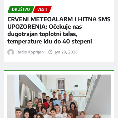
DRUŠTVO
VESTI
CRVENI METEOALARM I HITNA SMS
UPOZORENJA: Očekuje nas
dugotrajan toplotni talas,
temperature idu do 40 stepeni
Radio Koprijan
јул 29, 2026