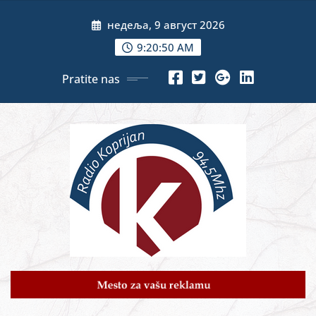
Skip
недеља, 9 август 2026
to
content
9:20:52 AM
Pratite nas