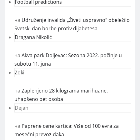
Football predictions
на
Udruženje invalida „Živeti uspravno“ obeležilo
Svetski dan borbe protiv dijabetesa
Dragana Nikolić
на
Akva park Doljevac: Sezona 2022. počinje u
subotu 11. juna
Zoki
на
Zaplenjeno 28 kilograma marihuane,
uhapšeno pet osoba
Dejan
на
Paprene cene kartica: Više od 100 evra za
mesečni prevoz đaka