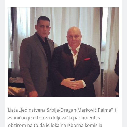
Lista „Jedinstvena Srbija-Dragan Marković Palma“ i
zvanično je u trci za doljevački parlament, s
obzirom na to da je lokalna Izborna komisija