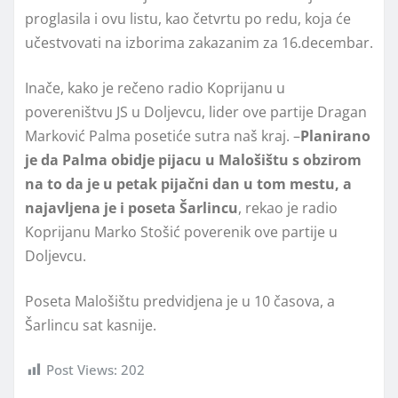
proglasila i ovu listu, kao četvrtu po redu, koja će
učestvovati na izborima zakazanim za 16.decembar.
Inače, kako je rečeno radio Koprijanu u
povereništvu JS u Doljevcu, lider ove partije Dragan
Marković Palma posetiće sutra naš kraj. –
Planirano
je da Palma obidje pijacu u Malošištu s obzirom
na to da je u petak pijačni dan u tom mestu, a
najavljena je i poseta Šarlincu
, rekao je radio
Koprijanu Marko Stošić poverenik ove partije u
Doljevcu.
Poseta Malošištu predvidjena je u 10 časova, a
Šarlincu sat kasnije.
Post Views:
202