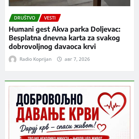
DRUŠTVO
VESTI
Humani gest Akva parka Doljevac:
Besplatna dnevna karta za svakog
dobrovoljnog davaoca krvi
Radio Koprijan
авг 7, 2026