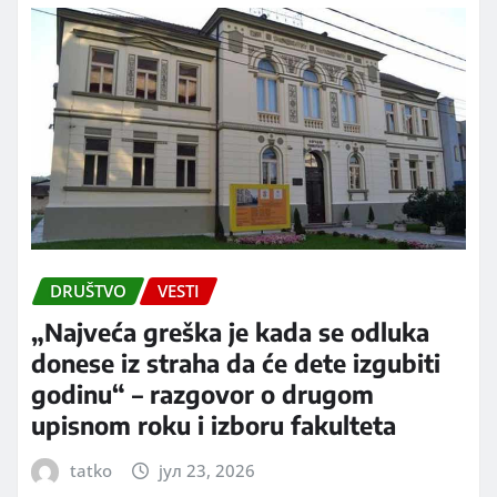
DRUŠTVO
VESTI
„Najveća greška je kada se odluka
donese iz straha da će dete izgubiti
godinu“ – razgovor o drugom
upisnom roku i izboru fakulteta
tatko
јул 23, 2026