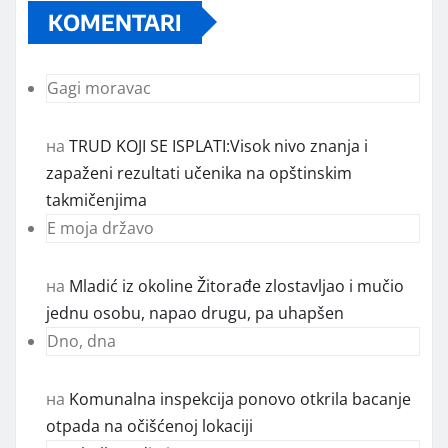
KOMENTARI
Gagi moravac
на
TRUD KOJI SE ISPLATI:Visok nivo znanja i
zapaženi rezultati učenika na opštinskim
takmičenjima
E moja državo
на
Mladić iz okoline Žitorađe zlostavljao i mučio
jednu osobu, napao drugu, pa uhapšen
Dno, dna
на
Komunalna inspekcija ponovo otkrila bacanje
otpada na očišćenoj lokaciji