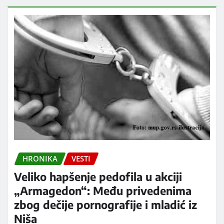
HRONIKA
VESTI
Veliko hapšenje pedofila u akciji
„Armagedon“: Među privedenima
zbog dečije pornografije i mladić iz
Niša