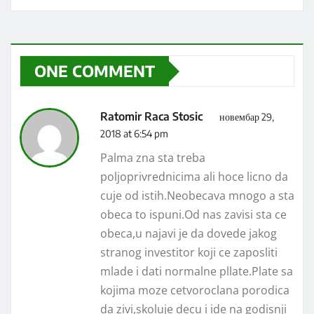
ONE COMMENT
Ratomir Raca Stosic
новембар 29,
2018 at 6:54 pm
Palma zna sta treba
poljoprivrednicima ali hoce licno da
cuje od istih.Neobecava mnogo a sta
obeca to ispuni.Od nas zavisi sta ce
obeca,u najavi je da dovede jakog
stranog investitor koji ce zaposliti
mlade i dati normalne pllate.Plate sa
kojima moze cetvoroclana porodica
da zivi,skoluje decu i ide na godisnji