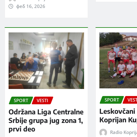
феб 16, 2026
SPORT
VEST
SPORT
VESTI
Leskovčani 
Održana Liga Centralne
Koprijan Ku
Srbije grupa jug zona 1,
prvi deo
Radio Kopri