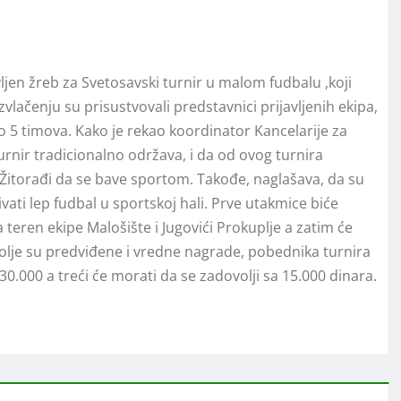
jen žreb za Svetosavski turnir u malom fudbalu ,koji
zvlačenju su prisustvovali predstavnici prijavljenih ekipa,
o 5 timova. Kako je rekao koordinator Kancelarije za
urnir tradicionalno održava, i da od ovog turnira
Žitorađi da se bave sportom. Takođe, naglašava, da su
ati lep fudbal u sportskoj hali. Prve utakmice biće
 teren ekipe Malošište i Jugovići Prokuplje a zatim će
bolje su predviđene i vredne nagrade, pobednika turnira
30.000 a treći će morati da se zadovolji sa 15.000 dinara.