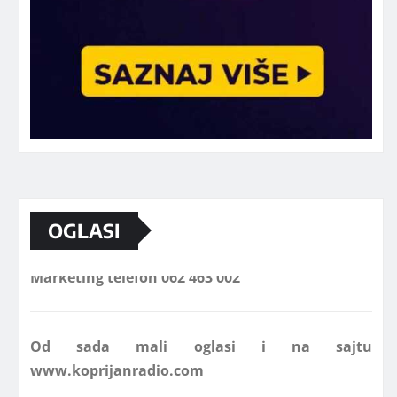
OGLASI
Marketing telefon 062 463 002
Od sada mali oglasi i na sajtu
www.koprijanradio.com