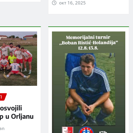
окт 16, 2025
I
osvojili
p u Orljanu
jan