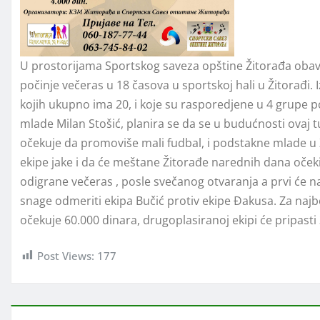
U prostorijama Sportskog saveza opštine Žitorađa obavl
počinje večeras u 18 časova u sportskoj hali u Žitorađi. I
kojih ukupno ima 20, i koje su rasporedjene u 4 grupe p
mlade Milan Stošić, planira se da se u budućnosti ovaj t
očekuje da promoviše mali fudbal, i podstakne mlade u 
ekipe jake i da će meštane Žitorađe narednih dana očekiv
odigrane večeras , posle svečanog otvaranja a prvi će na
snage odmeriti ekipa Bučić protiv ekipe Đakusa. Za naj
očekuje 60.000 dinara, drugoplasiranoj ekipi će pripasti 
Post Views:
177