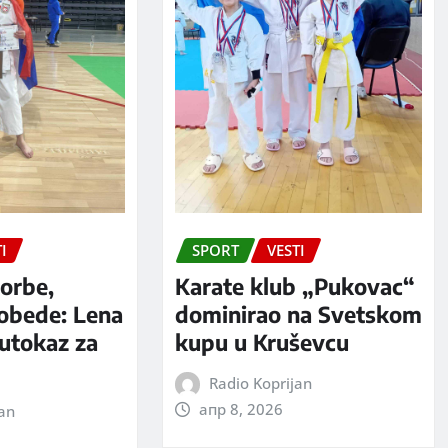
I
SPORT
VESTI
orbe,
Karate klub „Pukovac“
pobede: Lena
dominirao na Svetskom
putokaz za
kupu u Kruševcu
Radio Koprijan
апр 8, 2026
jan