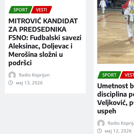
SPORT
VESTI
MITROVIĆ KANDIDAT
ZA PREDSEDNIKA
FSNO: Fudbalski savezi
Aleksinac, Doljevac i
Merošina složni u
podršci
Radio Koprijan
SPORT
VEST
мај 13, 2026
Umetnost b
disciplina 
Veljković, 
uspeh
Radio Kopri
мај 12, 2026