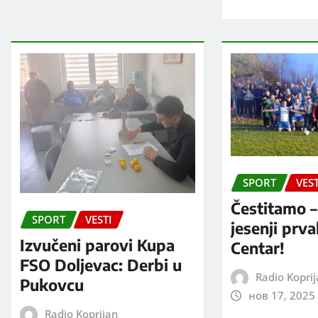
SPORT
VEST
Čestitamo –
SPORT
VESTI
jesenji prv
Izvučeni parovi Kupa
Centar!
FSO Doljevac: Derbi u
Radio Kopri
Pukovcu
нов 17, 2025
Radio Koprijan