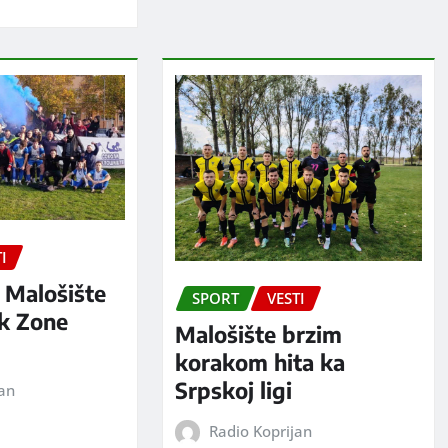
I
 Malošište
SPORT
VESTI
ak Zone
Malošište brzim
korakom hita ka
Srpskoj ligi
jan
Radio Koprijan