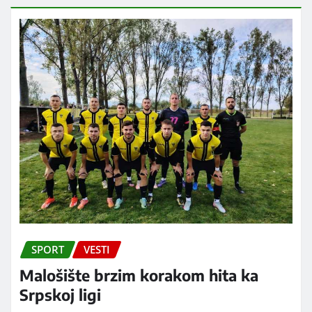
SPORT
VESTI
Malošište brzim korakom hita ka
Srpskoj ligi