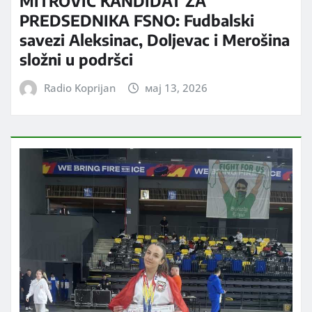
MITROVIĆ KANDIDAT ZA
PREDSEDNIKA FSNO: Fudbalski
savezi Aleksinac, Doljevac i Merošina
složni u podršci
Radio Koprijan
мај 13, 2026