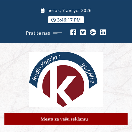
Skip
петак, 7 август 2026
to
content
3:46:19 PM
Pratite nas