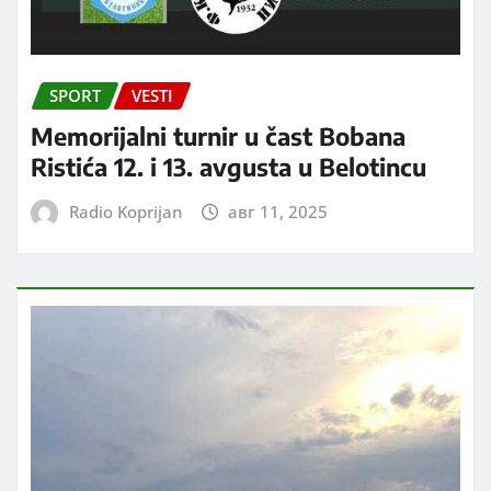
SPORT
VESTI
Memorijalni turnir u čast Bobana
Ristića 12. i 13. avgusta u Belotincu
Radio Koprijan
авг 11, 2025