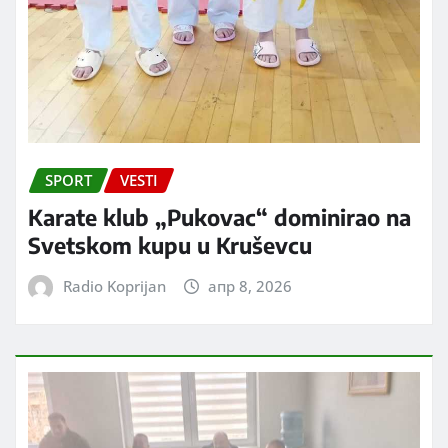
SPORT
VESTI
Karate klub „Pukovac“ dominirao na
Svetskom kupu u Kruševcu
Radio Koprijan
апр 8, 2026