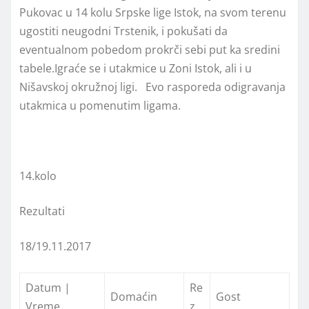
Pukovac u 14 kolu Srpske lige Istok, na svom terenu
ugostiti neugodni Trstenik, i pokušati da
eventualnom pobedom prokrči sebi put ka sredini
tabele.Igraće se i utakmice u Zoni Istok, ali i u
Nišavskoj okružnoj ligi. Evo rasporeda odigravanja
utakmica u pomenutim ligama.
14.kolo
Rezultati
18/19.11.2017
Datum |
Re
Domaćin
Gost
Vreme
z