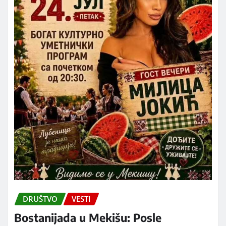
DRUŠTVO
VESTI
Bostanijada u Mekišu: Posle