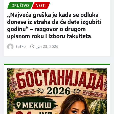
DRUŠTVO
VESTI
„Najveća greška je kada se odluka
donese iz straha da će dete izgubiti
godinu“ – razgovor o drugom
upisnom roku i izboru fakulteta
tatko
јул 23, 2026