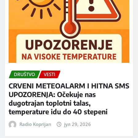
DRUŠTVO
VESTI
CRVENI METEOALARM I HITNA SMS
UPOZORENJA: Očekuje nas
dugotrajan toplotni talas,
temperature idu do 40 stepeni
Radio Koprijan
јул 29, 2026