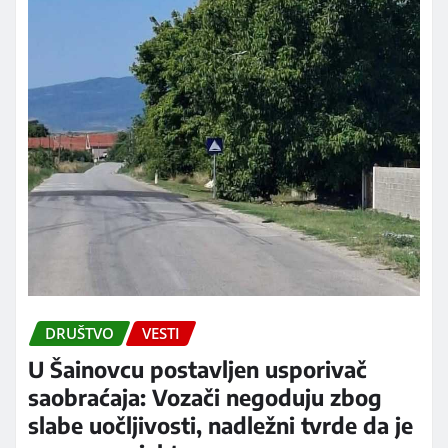
DRUŠTVO
VESTI
U Šainovcu postavljen usporivač
saobraćaja: Vozači negoduju zbog
slabe uočljivosti, nadležni tvrde da je