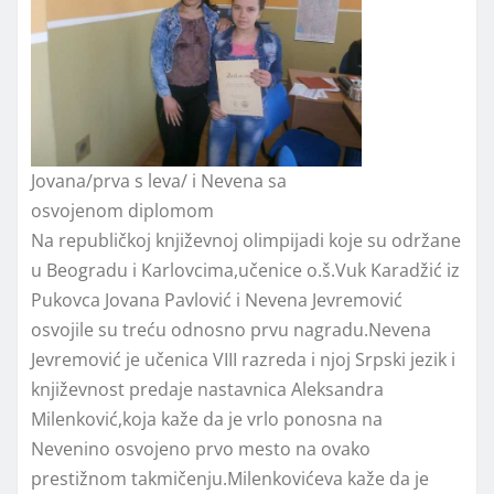
Jovana/prva s leva/ i Nevena sa
osvojenom diplomom
Na republičkoj književnoj olimpijadi koje su održane
u Beogradu i Karlovcima,učenice o.š.Vuk Karadžić iz
Pukovca Jovana Pavlović i Nevena Jevremović
osvojile su treću odnosno prvu nagradu.Nevena
Jevremović je učenica VIII razreda i njoj Srpski jezik i
književnost predaje nastavnica Aleksandra
Milenković,koja kaže da je vrlo ponosna na
Nevenino osvojeno prvo mesto na ovako
prestižnom takmičenju.Milenkovićeva kaže da je