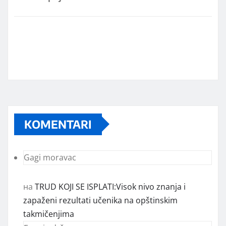
Marketing telefon 062 463 002
Od sada mali oglasi i na sajtu
KOMENTARI
www.koprijanradio.com
Gagi moravac
на
TRUD KOJI SE ISPLATI:Visok nivo znanja i
zapaženi rezultati učenika na opštinskim
takmičenjima