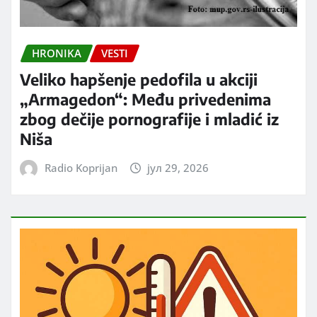
HRONIKA
VESTI
Veliko hapšenje pedofila u akciji
„Armagedon“: Među privedenima
zbog dečije pornografije i mladić iz
Niša
Radio Koprijan
јул 29, 2026