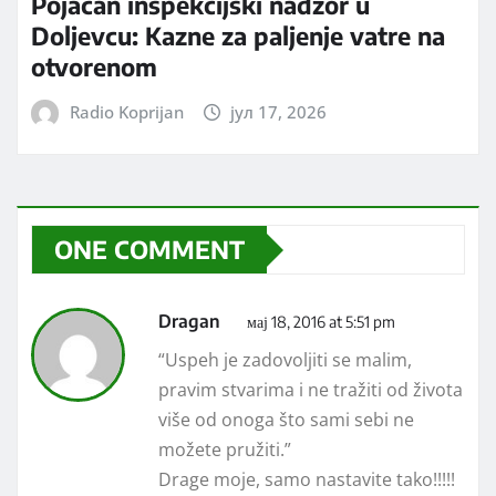
Pojačan inspekcijski nadzor u
Doljevcu: Kazne za paljenje vatre na
otvorenom
Radio Koprijan
јул 17, 2026
ONE COMMENT
Dragan
мај 18, 2016 at 5:51 pm
“Uspeh je zadovoljiti se malim,
pravim stvarima i ne tražiti od života
više od onoga što sami sebi ne
možete pružiti.”
Drage moje, samo nastavite tako!!!!!