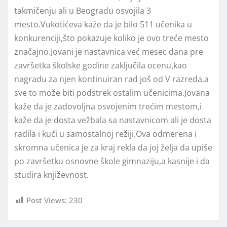
takmičenju ali u Beogradu osvojila 3
mesto.Vukotićeva kaže da je bilo 511 učenika u
konkurenciji,što pokazuje koliko je ovo treće mesto
značajno.Jovani je nastavnica već mesec dana pre
završetka školske godine zaključila ocenu,kao
nagradu za njen kontinuiran rad još od V razreda,a
sve to može biti podstrek ostalim učenicima.Jovana
kaže da je zadovoljna osvojenim trećim mestom,i
kaže da je dosta vežbala sa nastavnicom ali je dosta
radila i kući u samostalnoj režiji.Ova odmerena i
skromna učenica je za kraj rekla da joj želja da upiše
po završetku osnovne škole gimnaziju,a kasnije i da
studira književnost.
Post Views:
230