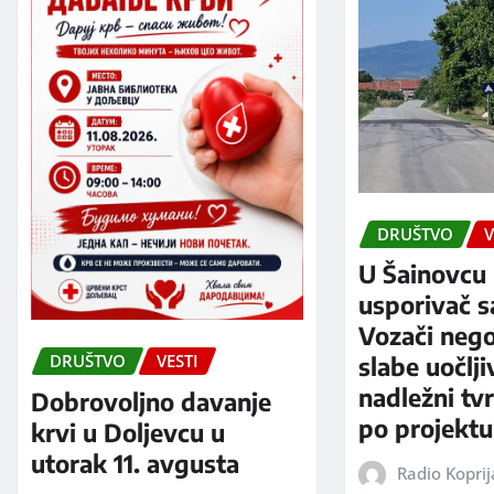
DRUŠTVO
V
U Šainovcu 
usporivač s
Vozači neg
DRUŠTVO
VESTI
slabe uočlji
nadležni tv
Dobrovoljno davanje
po projektu
krvi u Doljevcu u
utorak 11. avgusta
Radio Kopri