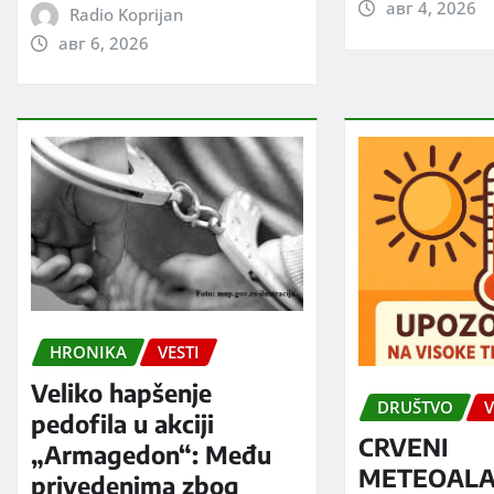
авг 4, 2026
Radio Koprijan
авг 6, 2026
HRONIKA
VESTI
Veliko hapšenje
DRUŠTVO
V
pedofila u akciji
CRVENI
„Armagedon“: Među
METEOALA
privedenima zbog