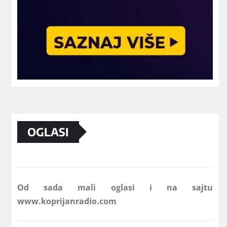
Marketing telefon 062 463 002
OGLASI
Od sada mali oglasi i na sajtu
www.koprijanradio.com