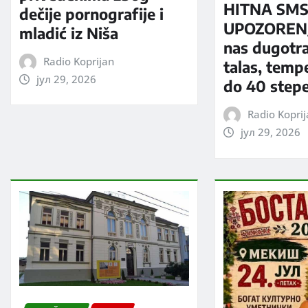
HITNA SM
dečije pornografije i
UPOZORENJ
mladić iz Niša
nas dugotra
Radio Koprijan
talas, temp
јул 29, 2026
do 40 step
Radio Kopri
јул 29, 2026