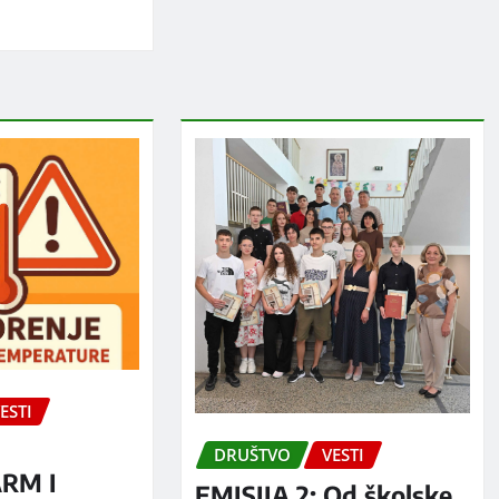
ESTI
DRUŠTVO
VESTI
RM I
EMISIJA 2: Od školske