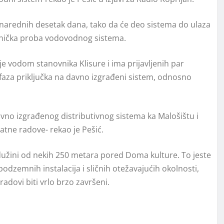
 narednih desetak dana, tako da će deo sistema do ulaza
tehnička proba vodovodnog sistema.
je vodom stanovnika Klisure i ima prijavljenih par
di faza priključka na davno izgrađeni sistem, odnosno
vno izgrađenog distributivnog sistema ka Malošištu i
atne radove- rekao je Pešić.
dužini od nekih 250 metara pored Doma kulture. To jeste
dzemnih instalacija i sličnih otežavajućih okolnosti,
 radovi biti vrlo brzo završeni.