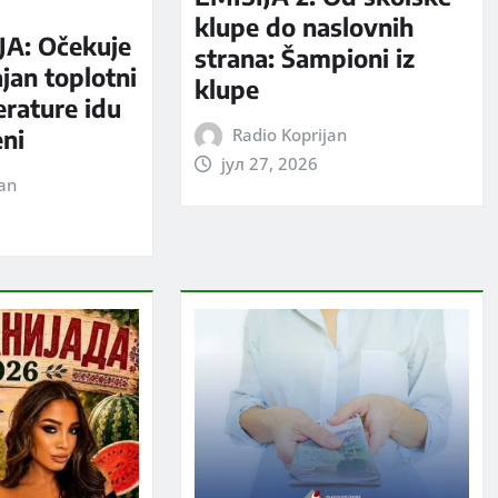
S
klupe do naslovnih
A: Očekuje
strana: Šampioni iz
jan toplotni
klupe
erature idu
Radio Koprijan
eni
јул 27, 2026
jan