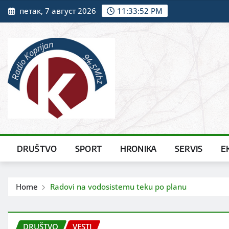
Skip
петак, 7 август 2026
11:33:53 PM
to
content
DRUŠTVO
SPORT
HRONIKA
SERVIS
E
Home
Radovi na vodosistemu teku po planu
DRUŠTVO
VESTI