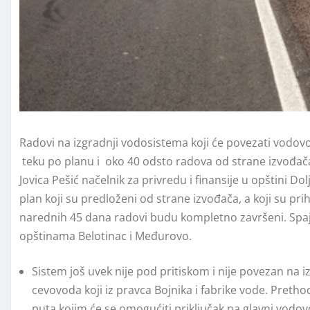
Radovi na izgradnji vodosistema koji će povezati vodo
teku po planu i oko 40 odsto radova od strane izvođača
Jovica Pešić načelnik za privredu i finansije u opštini 
plan koji su predloženi od strane izvođača, a koji su pr
narednih 45 dana radovi budu kompletno završeni. Spaj
opštinama Belotinac i Međurovo.
Sistem još uvek nije pod pritiskom i nije povezan na 
cevovoda koji iz pravca Bojnika i fabrike vode. Preth
puta kojim će se omogućiti priključak na glavni vodovo