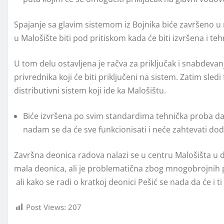
Spajanje sa glavim sistemom iz Bojnika biće završeno u
u Malošište biti pod pritiskom kada će biti izvršena i 
U tom delu ostavljena je račva za priključak i snabdevan
privrednika koji će biti priključeni na sistem. Zatim sle
distributivni sistem koji ide ka Malošištu.
Biće izvršena po svim standardima tehnička proba da
nadam se da će sve funkcionisati i neće zahtevati dod
Završna deonica radova nalazi se u centru Malošišta u 
mala deonica, ali je problematična zbog mnogobrojnih po
ali kako se radi o kratkoj deonici Pešić se nada da će i ti
Post Views:
207