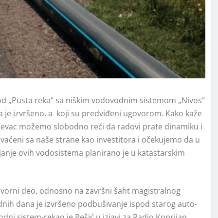
vod „Pusta reka“ sa niškim vodovodnim sistemom „Nivos“
 je izvršeno, a koji su predviđeni ugovorom. Kako kaže
Doljevac možemo slobodno reći da radovi prate dinamiku i
ihvaćeni sa naše strane kao investitora i očekujemo da u
anje ovih vodosistema planirano je u katastarskim
izvorni deo, odnosno na završni šaht magistralnog
odnih dana je izvršeno podbušivanje ispod starog auto-
dni sistem-rekao je Pešić u izjavi za Radio Koprijan.