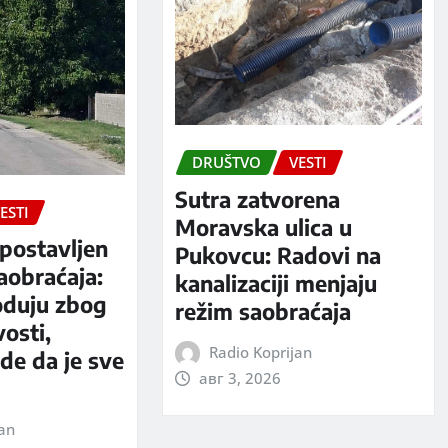
DRUŠTVO
VESTI
Sutra zatvorena
ESTI
Moravska ulica u
postavljen
Pukovcu: Radovi na
aobraćaja:
kanalizaciji menjaju
oduju zbog
režim saobraćaja
vosti,
Radio Koprijan
rde da je sve
авг 3, 2026
jan