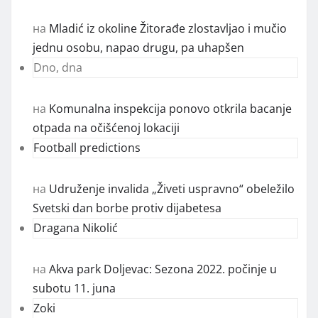
на
Mladić iz okoline Žitorađe zlostavljao i mučio
jednu osobu, napao drugu, pa uhapšen
Dno, dna
на
Komunalna inspekcija ponovo otkrila bacanje
otpada na očišćenoj lokaciji
Football predictions
на
Udruženje invalida „Živeti uspravno“ obeležilo
Svetski dan borbe protiv dijabetesa
Dragana Nikolić
на
Akva park Doljevac: Sezona 2022. počinje u
subotu 11. juna
Zoki