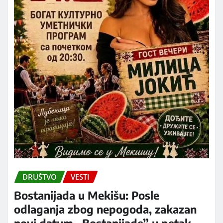
DRUŠTVO
VESTI
Bostanijada u Mekišu: Posle
odlaganja zbog nepogoda, zakazan
novi datum „Bostanijade” u petak