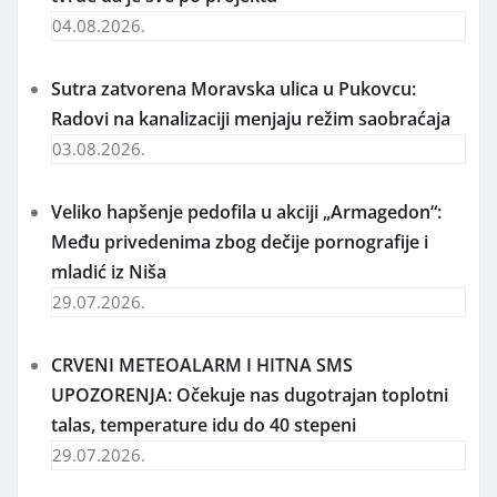
04.08.2026.
Sutra zatvorena Moravska ulica u Pukovcu:
Radovi na kanalizaciji menjaju režim saobraćaja
03.08.2026.
Veliko hapšenje pedofila u akciji „Armagedon“:
Među privedenima zbog dečije pornografije i
mladić iz Niša
29.07.2026.
CRVENI METEOALARM I HITNA SMS
UPOZORENJA: Očekuje nas dugotrajan toplotni
talas, temperature idu do 40 stepeni
29.07.2026.