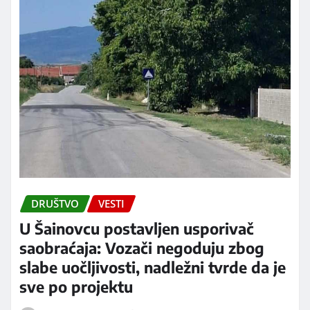
DRUŠTVO
VESTI
U Šainovcu postavljen usporivač
saobraćaja: Vozači negoduju zbog
slabe uočljivosti, nadležni tvrde da je
sve po projektu