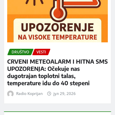
DRUŠTVO
VESTI
CRVENI METEOALARM I HITNA SMS
UPOZORENJA: Očekuje nas
dugotrajan toplotni talas,
temperature idu do 40 stepeni
Radio Koprijan
јул 29, 2026