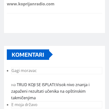
KOMENTARI
Gagi moravac
на
TRUD KOJI SE ISPLATI:Visok nivo znanja i
zapaženi rezultati učenika na opštinskim
takmičenjima
E moja državo