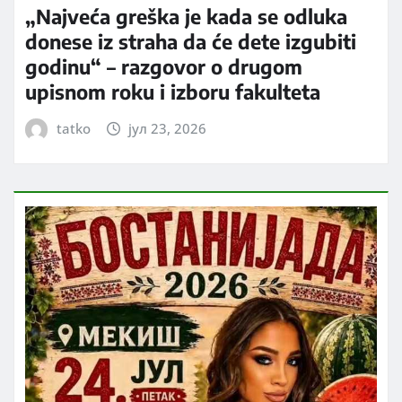
„Najveća greška je kada se odluka
donese iz straha da će dete izgubiti
godinu“ – razgovor o drugom
upisnom roku i izboru fakulteta
tatko
јул 23, 2026