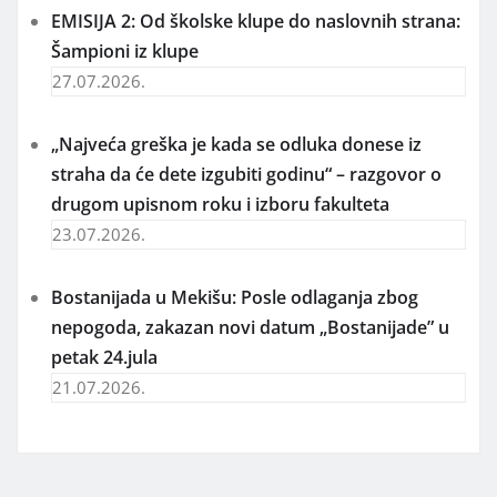
EMISIJA 2: Od školske klupe do naslovnih strana:
Šampioni iz klupe
27.07.2026.
„Najveća greška je kada se odluka donese iz
straha da će dete izgubiti godinu“ – razgovor o
drugom upisnom roku i izboru fakulteta
23.07.2026.
Bostanijada u Mekišu: Posle odlaganja zbog
nepogoda, zakazan novi datum „Bostanijade” u
petak 24.jula
21.07.2026.