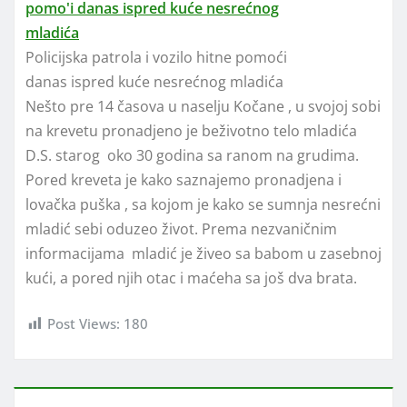
Policijska patrola i vozilo hitne pomoći
danas ispred kuće nesrećnog mladića
Nešto pre 14 časova u naselju Kočane , u svojoj sobi
na krevetu pronadjeno je beživotno telo mladića
D.S. starog oko 30 godina sa ranom na grudima.
Pored kreveta je kako saznajemo pronadjena i
lovačka puška , sa kojom je kako se sumnja nesrećni
mladić sebi oduzeo život. Prema nezvaničnim
informacijama mladić je živeo sa babom u zasebnoj
kući, a pored njih otac i maćeha sa još dva brata.
Post Views:
180