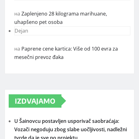
на
Zaplenjeno 28 kilograma marihuane,
uhapšeno pet osoba
Dejan
на
Paprene cene kartica: Više od 100 evra za
mesečni prevoz đaka
IZDVAJAMO
U Šainovcu postavljen usporivač saobraćaja:
Vozači negoduju zbog slabe uočljivosti, nadležni
tvrde da je sve po projektu