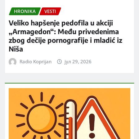
HRONIKA
VESTI
Veliko hapšenje pedofila u akciji
„Armagedon“: Među privedenima
zbog dečije pornografije i mladić iz
Niša
Radio Koprijan
јул 29, 2026