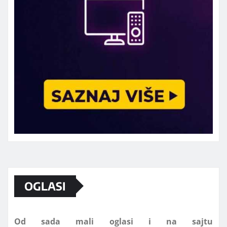
Marketing telefon 062 463 002
OGLASI
Od sada mali oglasi i na sajtu
www.koprijanradio.com