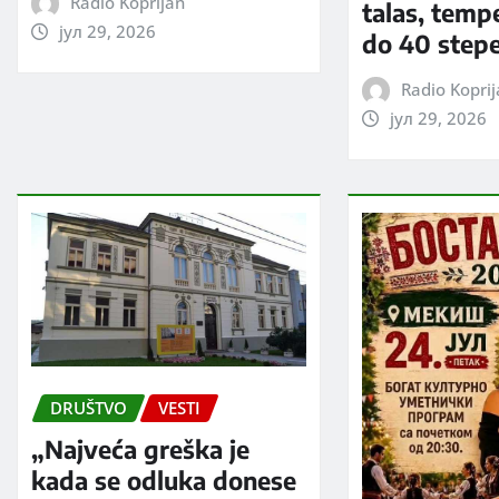
Radio Koprijan
talas, temp
јул 29, 2026
do 40 step
Radio Kopri
јул 29, 2026
DRUŠTVO
VESTI
„Najveća greška je
kada se odluka donese