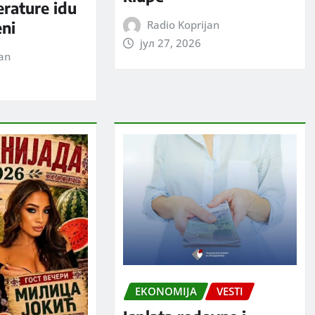
erature idu
Radio Koprijan
eni
јул 27, 2026
jan
EKONOMIJA
VESTI