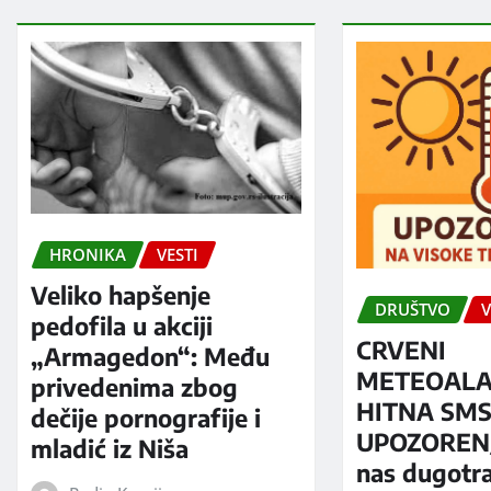
HRONIKA
VESTI
Veliko hapšenje
DRUŠTVO
V
pedofila u akciji
CRVENI
„Armagedon“: Među
METEOALA
privedenima zbog
HITNA SM
dečije pornografije i
UPOZORENJ
mladić iz Niša
nas dugotra