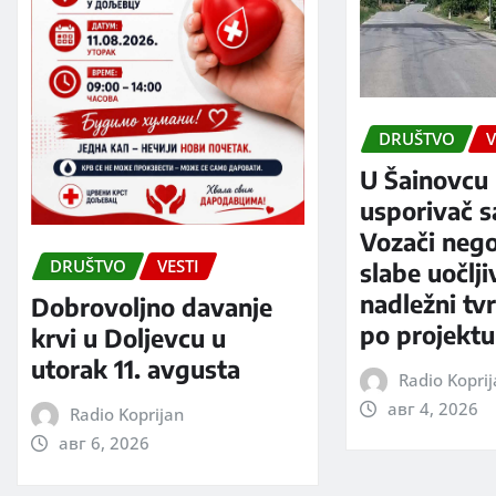
DRUŠTVO
V
U Šainovcu 
usporivač s
Vozači neg
DRUŠTVO
VESTI
slabe uočlji
nadležni tv
Dobrovoljno davanje
po projektu
krvi u Doljevcu u
utorak 11. avgusta
Radio Kopri
авг 4, 2026
Radio Koprijan
авг 6, 2026