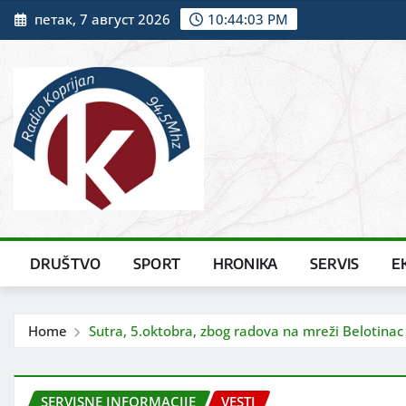
Skip
петак, 7 август 2026
10:44:05 PM
to
content
DRUŠTVO
SPORT
HRONIKA
SERVIS
E
Home
Sutra, 5.oktobra, zbog radova na mreži Belotinac 
SERVISNE INFORMACIJE
VESTI