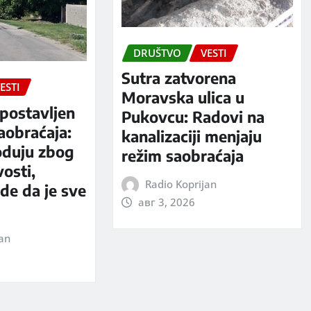
DRUŠTVO
VESTI
Sutra zatvorena
ESTI
Moravska ulica u
postavljen
Pukovcu: Radovi na
aobraćaja:
kanalizaciji menjaju
oduju zbog
režim saobraćaja
vosti,
Radio Koprijan
rde da je sve
авг 3, 2026
jan