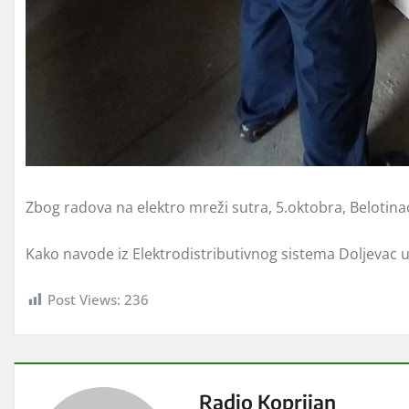
Zbog radova na elektro mreži sutra, 5.oktobra, Belotinac
Kako navode iz Elektrodistributivnog sistema Doljevac u
Post Views:
236
Radio Koprijan