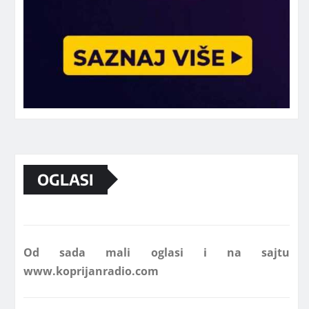
Marketing telefon 062 463 002
OGLASI
Od sada mali oglasi i na sajtu
www.koprijanradio.com