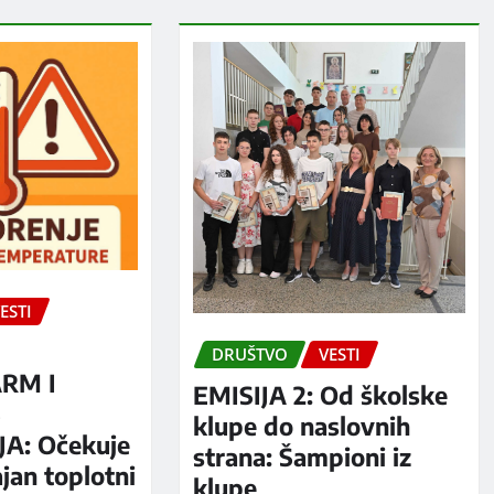
ESTI
DRUŠTVO
VESTI
RM I
EMISIJA 2: Od školske
S
klupe do naslovnih
A: Očekuje
strana: Šampioni iz
jan toplotni
klupe