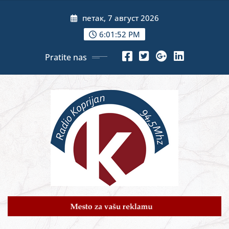
Skip
петак, 7 август 2026
to
content
6:01:54 PM
Pratite nas