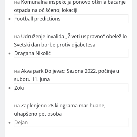
на
Komunalna inspekcija ponovo otkrila bacanje
otpada na očišćenoj lokaciji
Football predictions
на
Udruženje invalida „Živeti uspravno“ obeležilo
Svetski dan borbe protiv dijabetesa
Dragana Nikolić
на
Akva park Doljevac: Sezona 2022. počinje u
subotu 11. juna
Zoki
на
Zaplenjeno 28 kilograma marihuane,
uhapšeno pet osoba
Dejan