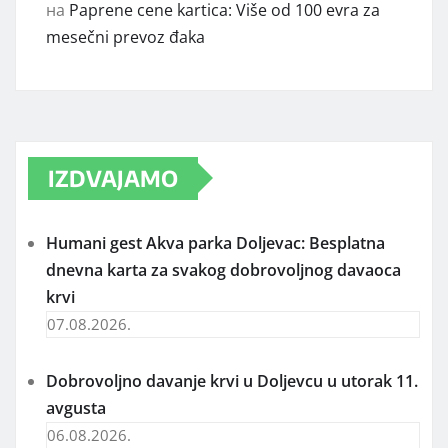
на
Paprene cene kartica: Više od 100 evra za
mesečni prevoz đaka
IZDVAJAMO
Humani gest Akva parka Doljevac: Besplatna
dnevna karta za svakog dobrovoljnog davaoca
krvi
07.08.2026.
Dobrovoljno davanje krvi u Doljevcu u utorak 11.
avgusta
06.08.2026.