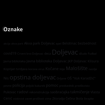
Oznake
Akva park Doljevac
Belotinac
bezbednost
apel
akcija
akva park
Doljevac
covid19
deca
Crveni krst Doljevac
džudo
Fudbal
Javna biblioteka Doljevac
JKP Doljevac
Klisura
Javna biblioteka
Malošište
Kočane
Koprijan tvrdjava
korona virus
litije
nasilje
opstina doljevac
Nis
OŠ "Vuk Karadžić"
Orljane
policija
pomoc
poljski kukurek
predsednik
pesme
predškolsko
radovi
takmičenje
saobraćajka
Pukovac
Vlasta
rekonstrukcija
Cenić
Zitoradja
Čečina
škola
zavet prošlosti
zima
štrapke
vodovod