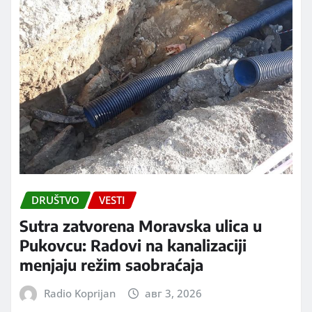
DRUŠTVO
VESTI
Sutra zatvorena Moravska ulica u
Pukovcu: Radovi na kanalizaciji
menjaju režim saobraćaja
Radio Koprijan
авг 3, 2026