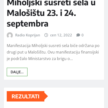
Miholjski susreti sela u
Malošištu 23. i 24.
septembra
Radio Koprijan
сеп 12, 2022
0
Manifestacija Miholjski susreti sela biće održana po
drugi put u Malošištu. Ovu manifestaciju finansijski
je podržalo Ministarstvo za brigu o…
DALJE...
REZULTATI