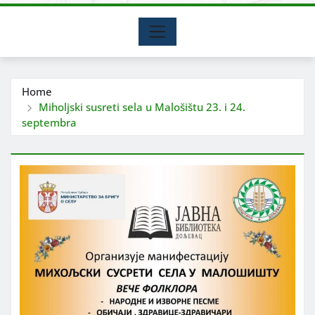
Home
Miholjski susreti sela u Malošištu 23. i 24.
septembra