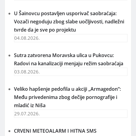
U Šainovcu postavljen usporivač saobraćaja:
Vozači negoduju zbog slabe uočljivosti, nadležni
tvrde da je sve po projektu
04.08.2026.
Sutra zatvorena Moravska ulica u Pukovcu:
Radovi na kanalizaciji menjaju režim saobraćaja
03.08.2026.
Veliko hapšenje pedofila u akciji „Armagedon“:
Među privedenima zbog dečije pornografije i
mladić iz Niša
29.07.2026.
CRVENI METEOALARM I HITNA SMS