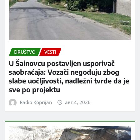
DRUŠTVO
VESTI
U Šainovcu postavljen usporivač
saobraćaja: Vozači negoduju zbog
slabe uočljivosti, nadležni tvrde da je
sve po projektu
Radio Koprijan
авг 4, 2026