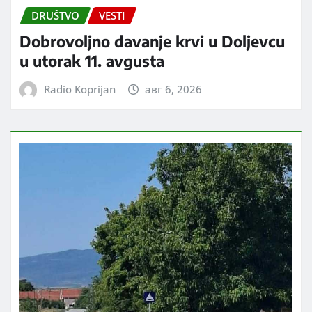
DRUŠTVO
VESTI
Dobrovoljno davanje krvi u Doljevcu
u utorak 11. avgusta
Radio Koprijan
авг 6, 2026