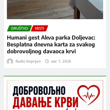
DRUŠTVO
VESTI
Humani gest Akva parka Doljevac:
Besplatna dnevna karta za svakog
dobrovoljnog davaoca krvi
Radio Koprijan
авг 7, 2026