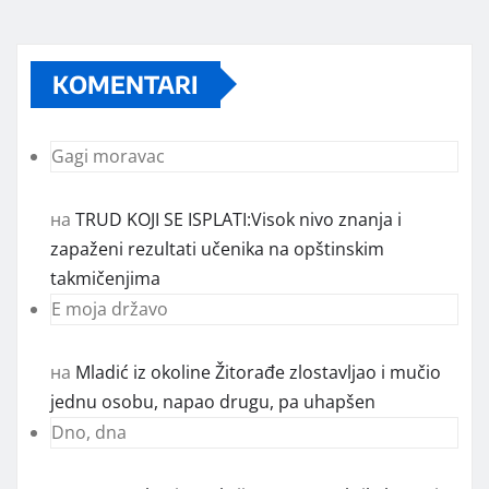
KOMENTARI
Gagi moravac
на
TRUD KOJI SE ISPLATI:Visok nivo znanja i
zapaženi rezultati učenika na opštinskim
takmičenjima
E moja državo
на
Mladić iz okoline Žitorađe zlostavljao i mučio
jednu osobu, napao drugu, pa uhapšen
Dno, dna