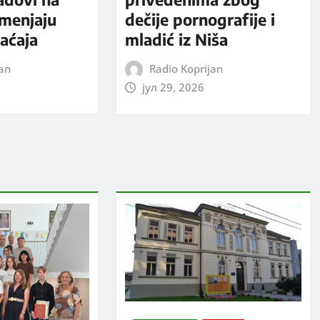
 menjaju
dečije pornografije i
aćaja
mladić iz Niša
jan
Radio Koprijan
јул 29, 2026