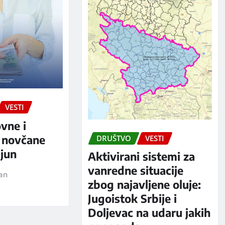
VESTI
ovne i
 novčane
DRUŠTVO
VESTI
jun
Aktivirani sistemi za
vanredne situacije
jan
zbog najavljene oluje:
Jugoistok Srbije i
Doljevac na udaru jakih