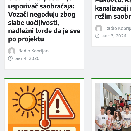
usporivač saobraćaja:
kanalizaciji
Vozači negoduju zbog
režim saobr
slabe uočljivosti,
Radio Kopri
nadležni tvrde da je sve
авг 3, 2026
po projektu
Radio Koprijan
авг 4, 2026