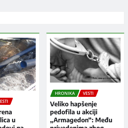
HRONIKA
VESTI
ESTI
Veliko hapšenje
rena
pedofila u akciji
ica u
„Armagedon“: Među
adovi na
privedenima zbog