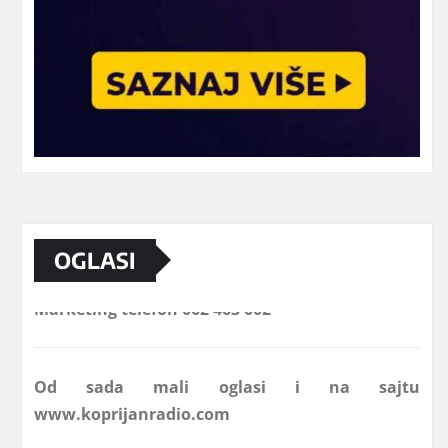
OGLASI
Marketing telefon 062 463 002
Od sada mali oglasi i na sajtu
www.koprijanradio.com