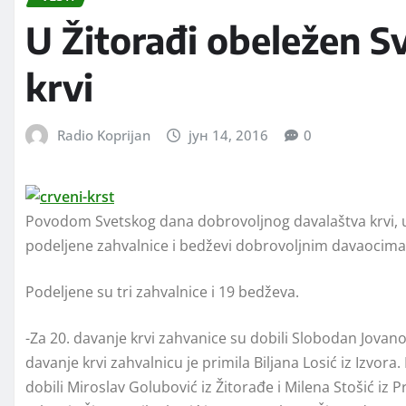
U Žitorađi obeležen S
krvi
Radio Koprijan
јун 14, 2016
0
Povodom Svetskog dana dobrovoljnog davalaštva krvi, u
podeljene zahvalnice i bedževi dobrovoljnim davaocima 
Podeljene su tri zahvalnice i 19 bedževa.
-Za 20. davanje krvi zahvanice su dobili Slobodan Jovanov
davanje krvi zahvalnicu je primila Biljana Losić iz Izvora
dobili Miroslav Golubović iz Žitorađe i Milena Stošić iz 