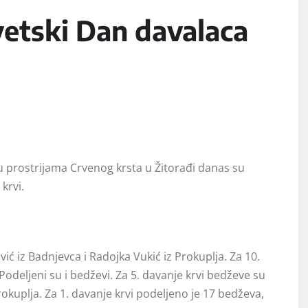
vetski Dan davalaca
 prostrijama Crvenog krsta u Žitorađi danas su
krvi.
ić iz Badnjevca i Radojka Vukić iz Prokuplja. Za 10.
. Podeljeni su i bedževi. Za 5. davanje krvi bedževe su
Prokuplja. Za 1. davanje krvi podeljeno je 17 bedževa,