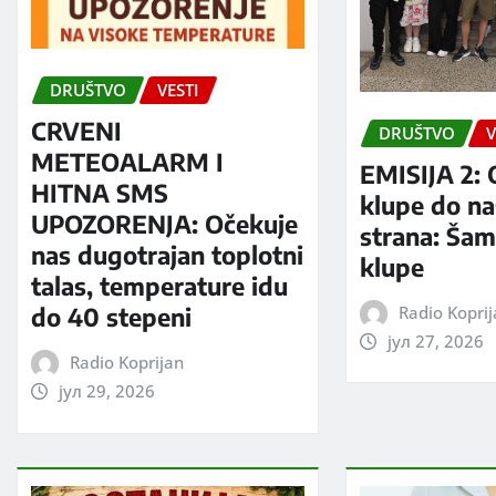
DRUŠTVO
VESTI
CRVENI
DRUŠTVO
V
METEOALARM I
EMISIJA 2: 
HITNA SMS
klupe do na
UPOZORENJA: Očekuje
strana: Šam
nas dugotrajan toplotni
klupe
talas, temperature idu
Radio Kopri
do 40 stepeni
јул 27, 2026
Radio Koprijan
јул 29, 2026