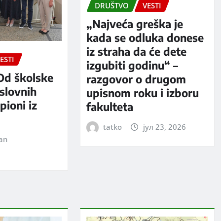
DRUŠTVO
VESTI
„Najveća greška je
kada se odluka donese
iz straha da će dete
ESTI
izgubiti godinu“ –
Od školske
razgovor o drugom
slovnih
upisnom roku i izboru
pioni iz
fakulteta
tatko
јул 23, 2026
jan