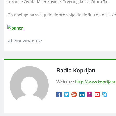
rekao je Života Milenković iz Crvenog krsta Žitorađa.
On apeluje na sve ljude dobre volje da dođu i da daju 
Post Views:
157
Radio Koprijan
Website:
http://www.koprijan