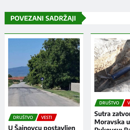
POVEZANI SADRŽAJI
DRUŠTVO
V
Sutra zatvo
DRUŠTVO
VESTI
Moravska ul
U Šainovcu postavljen
Pukovcu: R