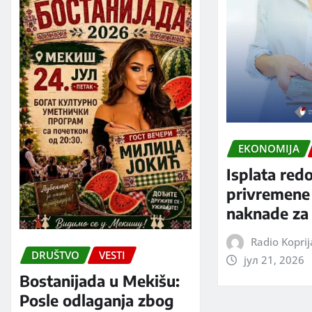
EKONOMIJA
Isplata red
privremene
naknade za 
Radio Kopri
DRUŠTVO
VESTI
јул 21, 2026
Bostanijada u Mekišu:
Posle odlaganja zbog