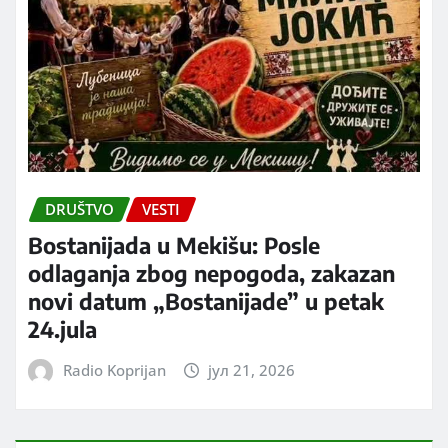
DRUŠTVO
VESTI
Bostanijada u Mekišu: Posle
odlaganja zbog nepogoda, zakazan
novi datum „Bostanijade” u petak
24.jula
Radio Koprijan
јул 21, 2026