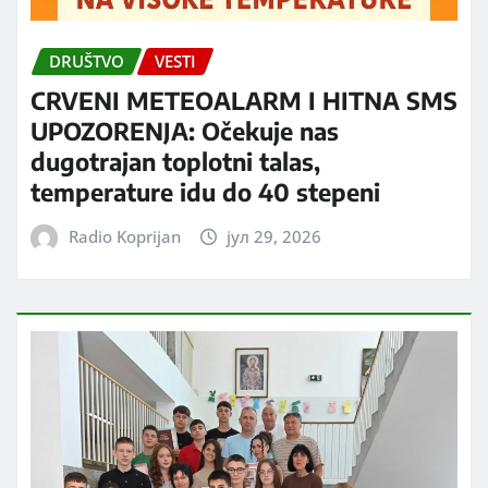
DRUŠTVO
VESTI
CRVENI METEOALARM I HITNA SMS
UPOZORENJA: Očekuje nas
dugotrajan toplotni talas,
temperature idu do 40 stepeni
Radio Koprijan
јул 29, 2026