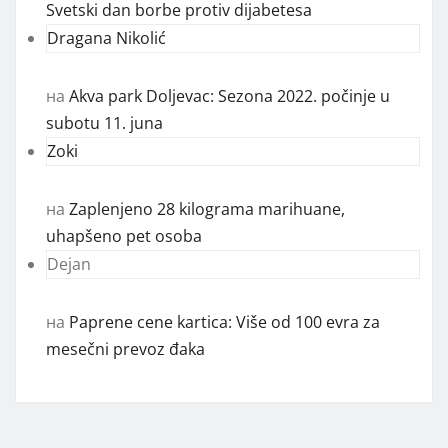
Svetski dan borbe protiv dijabetesa
Dragana Nikolić
на
Akva park Doljevac: Sezona 2022. počinje u
subotu 11. juna
Zoki
на
Zaplenjeno 28 kilograma marihuane,
uhapšeno pet osoba
Dejan
на
Paprene cene kartica: Više od 100 evra za
mesečni prevoz đaka