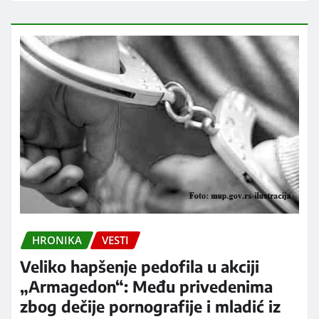
HRONIKA
VESTI
Veliko hapšenje pedofila u akciji
„Armagedon“: Među privedenima
zbog dečije pornografije i mladić iz