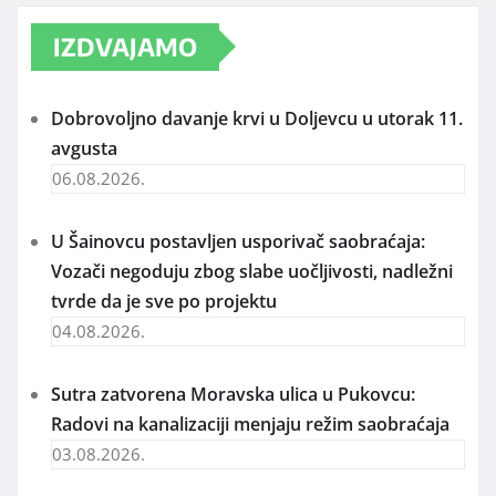
IZDVAJAMO
Dobrovoljno davanje krvi u Doljevcu u utorak 11.
avgusta
06.08.2026.
U Šainovcu postavljen usporivač saobraćaja:
Vozači negoduju zbog slabe uočljivosti, nadležni
tvrde da je sve po projektu
04.08.2026.
Sutra zatvorena Moravska ulica u Pukovcu:
Radovi na kanalizaciji menjaju režim saobraćaja
03.08.2026.