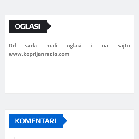
Marketing telefon 062 463 002
OGLASI
Od sada mali oglasi i na sajtu
www.koprijanradio.com
KOMENTARI