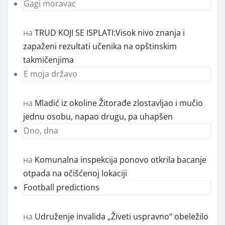
Gagi moravac
на
TRUD KOJI SE ISPLATI:Visok nivo znanja i
zapaženi rezultati učenika na opštinskim
takmičenjima
E moja državo
на
Mladić iz okoline Žitorađe zlostavljao i mučio
jednu osobu, napao drugu, pa uhapšen
Dno, dna
на
Komunalna inspekcija ponovo otkrila bacanje
otpada na očišćenoj lokaciji
Football predictions
на
Udruženje invalida „Živeti uspravno“ obeležilo