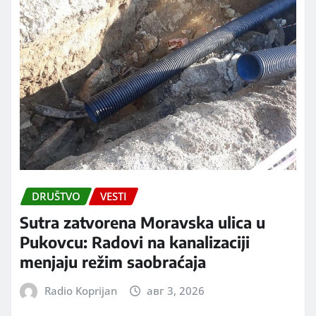
DRUŠTVO
VESTI
Sutra zatvorena Moravska ulica u
Pukovcu: Radovi na kanalizaciji
menjaju režim saobraćaja
Radio Koprijan
авг 3, 2026