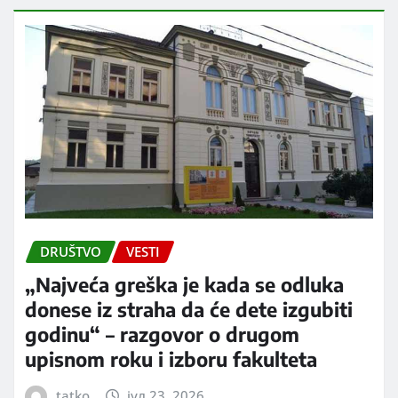
DRUŠTVO
VESTI
„Najveća greška je kada se odluka
donese iz straha da će dete izgubiti
godinu“ – razgovor o drugom
upisnom roku i izboru fakulteta
tatko
јул 23, 2026