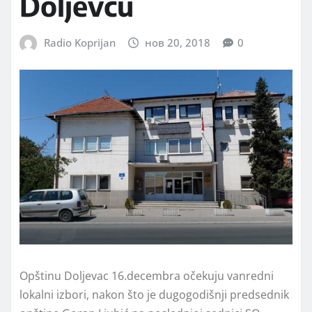
Doljevcu
Radio Koprijan
нов 20, 2018
0
Opštinu Doljevac 16.decembra očekuju vanredni
lokalni izbori, nakon što je dugogodišnji predsednik