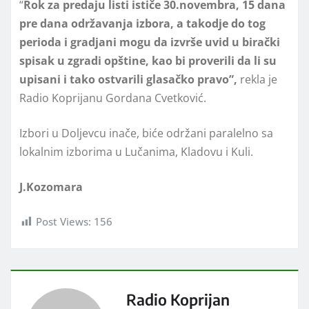
“
Rok za predaju listi ističe 30.novembra, 15 dana
pre dana održavanja izbora, a takodje do tog
perioda i gradjani mogu da izvrše uvid u birački
spisak u zgradi opštine, kao bi proverili da li su
upisani i tako ostvarili glasačko pravo”,
rekla je
Radio Koprijanu Gordana Cvetković.
Izbori u Doljevcu inače, biće održani paralelno sa
lokalnim izborima u Lučanima, Kladovu i Kuli.
J.Kozomara
Post Views:
156
Radio Koprijan