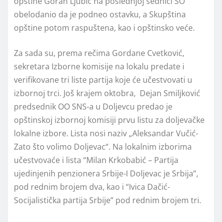
opštine Goran Ljubić na poslednjoj sednici SO
obelodanio da je podneo ostavku, a Skupština
opštine potom raspuštena, kao i opštinsko veće.
Za sada su, prema rečima Gordane Cvetković,
sekretara Izborne komisije na lokalu predate i
verifikovane tri liste partija koje će učestvovati u
izbornoj trci. Još krajem oktobra, Dejan Smiljković
predsednik OO SNS-a u Doljevcu predao je
opštinskoj izbornoj komisiji prvu listu za doljevačke
lokalne izbore. Lista nosi naziv „Aleksandar Vučić-
Zato što volimo Doljevac“. Na lokalnim izborima
učestvovaće i lista “Milan Krkobabić – Partija
ujedinjenih penzionera Srbije-I Doljevac je Srbija”,
pod rednim brojem dva, kao i “Ivica Dačić-
Socijalistička partija Srbije” pod rednim brojem tri.