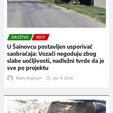
DRUŠTVO
VESTI
U Šainovcu postavljen usporivač
saobraćaja: Vozači negoduju zbog
slabe uočljivosti, nadležni tvrde da je
sve po projektu
Radio Koprijan
авг 4, 2026