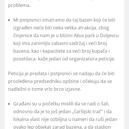
problema.
Mi potpisnici smatramo da taj bazen koji će biti
izgrađen neće biti neka velika atrakcija, zbog
činjenice da nam je u blizini Akva park u Doljevcu
koji ima zanimljiv zabavni sadržaj i veći broj
bazena, kao i kapacitete za veći broj kupača i
posetilaca- kaže jedan od organizatora peticije.
Peticija je predata i potpisnici se nadaju da će biti
prosleđena predsedniku opštine i očekuju da se
nadležni o tome vrlo brzo izjasne.
Građani su u početku mislili da se radi o šali,
odnosno da je to još jedan „čaršijski trač“ i da
lokalna vlast nije ozbiljna u nameri da ruši jedan
ovako lep objekat zarad bazena, a da stadion