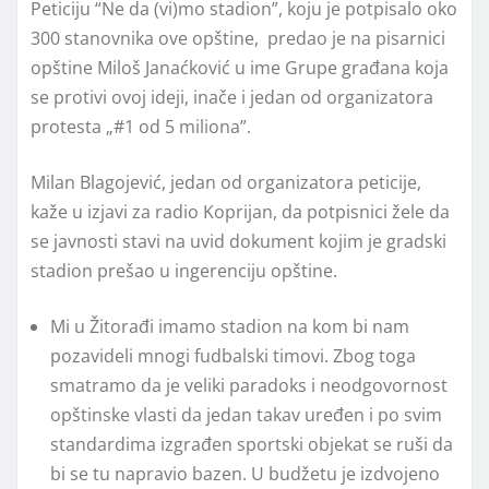
Peticiju “Ne da (vi)mo stadion”, koju je potpisalo oko
300 stanovnika ove opštine, predao je na pisarnici
opštine Miloš Janaćković u ime Grupe građana koja
se protivi ovoj ideji, inače i jedan od organizatora
protesta „#1 od 5 miliona”.
Milan Blagojević, jedan od organizatora peticije,
kaže u izjavi za radio Koprijan, da potpisnici žele da
se javnosti stavi na uvid dokument kojim je gradski
stadion prešao u ingerenciju opštine.
Mi u Žitorađi imamo stadion na kom bi nam
pozavideli mnogi fudbalski timovi. Zbog toga
smatramo da je veliki paradoks i neodgovornost
opštinske vlasti da jedan takav uređen i po svim
standardima izgrađen sportski objekat se ruši da
bi se tu napravio bazen. U budžetu je izdvojeno