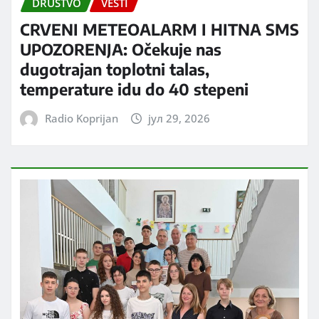
DRUŠTVO
VESTI
CRVENI METEOALARM I HITNA SMS
UPOZORENJA: Očekuje nas
dugotrajan toplotni talas,
temperature idu do 40 stepeni
Radio Koprijan
јул 29, 2026