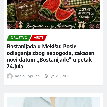
DRUŠTVO
VESTI
Bostanijada u Mekišu: Posle
odlaganja zbog nepogoda, zakazan
novi datum „Bostanijade” u petak
24.jula
Radio Koprijan
јул 21, 2026