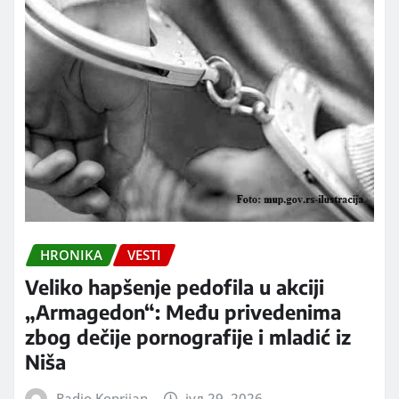
HRONIKA
VESTI
Veliko hapšenje pedofila u akciji
„Armagedon“: Među privedenima
zbog dečije pornografije i mladić iz
Niša
Radio Koprijan
јул 29, 2026