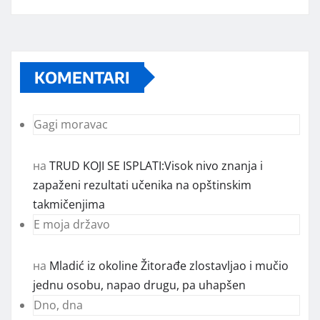
KOMENTARI
Gagi moravac
на
TRUD KOJI SE ISPLATI:Visok nivo znanja i
zapaženi rezultati učenika na opštinskim
takmičenjima
E moja državo
на
Mladić iz okoline Žitorađe zlostavljao i mučio
jednu osobu, napao drugu, pa uhapšen
Dno, dna