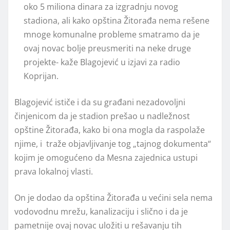
oko 5 miliona dinara za izgradnju novog
stadiona, ali kako opština Žitorađa nema rešene
mnoge komunalne probleme smatramo da je
ovaj novac bolje preusmeriti na neke druge
projekte- kaže Blagojević u izjavi za radio
Koprijan.
Blagojević ističe i da su građani nezadovoljni
činjenicom da je stadion prešao u nadležnost
opštine Žitorađa, kako bi ona mogla da raspolaže
njime, i traže objavljivanje tog „tajnog dokumenta“
kojim je omogućeno da Mesna zajednica ustupi
prava lokalnoj vlasti.
On je dodao da opština Žitorađa u većini sela nema
vodovodnu mrežu, kanalizaciju i slično i da je
pametnije ovaj novac uložiti u rešavanju tih