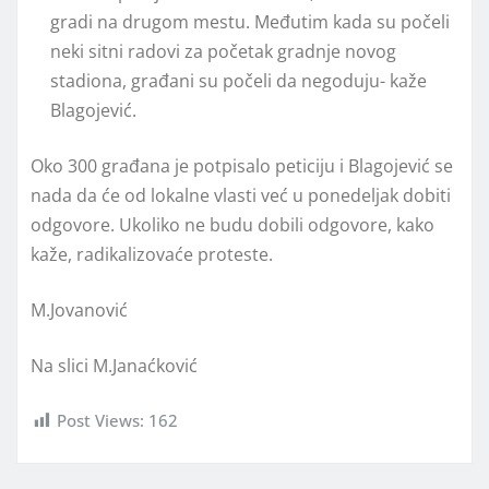
gradi na drugom mestu. Međutim kada su počeli
neki sitni radovi za početak gradnje novog
stadiona, građani su počeli da negoduju- kaže
Blagojević.
Oko 300 građana je potpisalo peticiju i Blagojević se
nada da će od lokalne vlasti već u ponedeljak dobiti
odgovore. Ukoliko ne budu dobili odgovore, kako
kaže, radikalizovaće proteste.
M.Jovanović
Na slici M.Janaćković
Post Views:
162