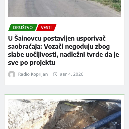
DRUŠTVO
VESTI
U Šainovcu postavljen usporivač
saobraćaja: Vozači negoduju zbog
slabe uočljivosti, nadležni tvrde da je
sve po projektu
Radio Koprijan
авг 4, 2026