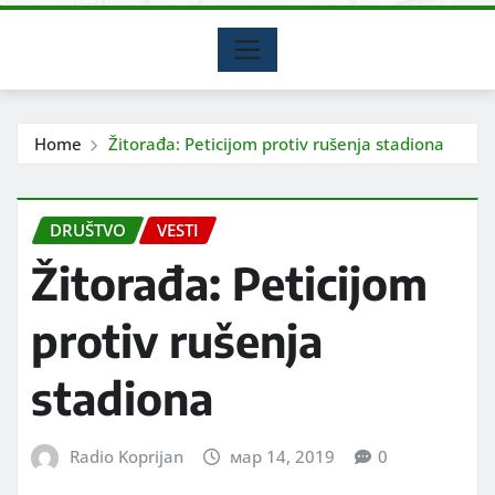
Home
Žitorađa: Peticijom protiv rušenja stadiona
DRUŠTVO
VESTI
Žitorađa: Peticijom
protiv rušenja
stadiona
Radio Koprijan
мар 14, 2019
0