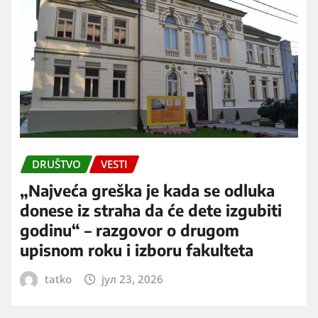
DRUŠTVO
VESTI
„Najveća greška je kada se odluka
donese iz straha da će dete izgubiti
godinu“ – razgovor o drugom
upisnom roku i izboru fakulteta
tatko
јул 23, 2026