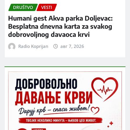
DRUŠTVO
VESTI
Humani gest Akva parka Doljevac:
Besplatna dnevna karta za svakog
dobrovoljnog davaoca krvi
Radio Koprijan
авг 7, 2026