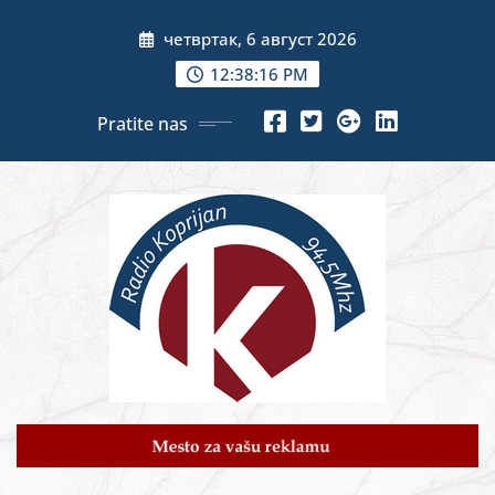
Skip
четвртак, 6 август 2026
to
content
12:38:18 PM
Pratite nas