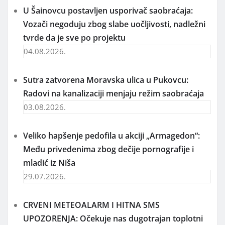
U Šainovcu postavljen usporivač saobraćaja:
Vozači negoduju zbog slabe uočljivosti, nadležni
tvrde da je sve po projektu
04.08.2026.
Sutra zatvorena Moravska ulica u Pukovcu:
Radovi na kanalizaciji menjaju režim saobraćaja
03.08.2026.
Veliko hapšenje pedofila u akciji „Armagedon“:
Među privedenima zbog dečije pornografije i
mladić iz Niša
29.07.2026.
CRVENI METEOALARM I HITNA SMS
UPOZORENJA: Očekuje nas dugotrajan toplotni