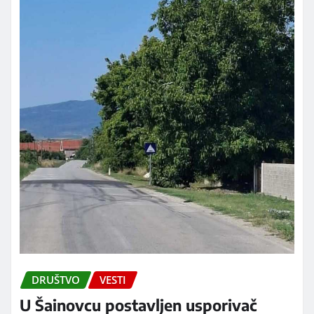
DRUŠTVO
VESTI
U Šainovcu postavljen usporivač