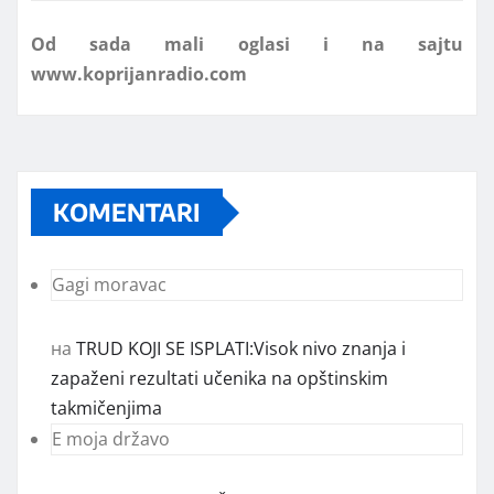
www.koprijanradio.com
KOMENTARI
Gagi moravac
на
TRUD KOJI SE ISPLATI:Visok nivo znanja i
zapaženi rezultati učenika na opštinskim
takmičenjima
E moja državo