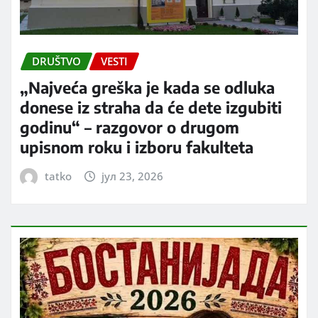
DRUŠTVO
VESTI
„Najveća greška je kada se odluka
donese iz straha da će dete izgubiti
godinu“ – razgovor o drugom
upisnom roku i izboru fakulteta
tatko
јул 23, 2026