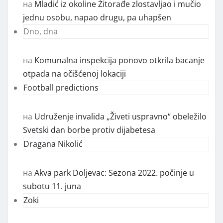
на
Mladić iz okoline Žitorađe zlostavljao i mučio
jednu osobu, napao drugu, pa uhapšen
Dno, dna
на
Komunalna inspekcija ponovo otkrila bacanje
otpada na očišćenoj lokaciji
Football predictions
на
Udruženje invalida „Živeti uspravno“ obeležilo
Svetski dan borbe protiv dijabetesa
Dragana Nikolić
на
Akva park Doljevac: Sezona 2022. počinje u
subotu 11. juna
Zoki