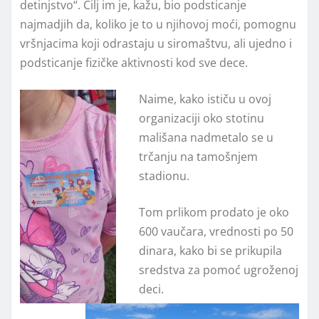
detinjstvo“. Cilj im je, kažu, bio podsticanje
najmadjih da, koliko je to u njihovoj moći, pomognu
vršnjacima koji odrastaju u siromaštvu, ali ujedno i
podsticanje fizičke aktivnosti kod sve dece.
Naime, kako ističu u ovoj
organizaciji oko stotinu
mališana nadmetalo se u
trčanju na tamošnjem
stadionu.
Tom prlikom prodato je oko
600 vaučara, vrednosti po 50
dinara, kako bi se prikupila
sredstva za pomoć ugroženoj
deci.