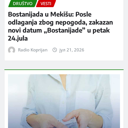
DRUŠTVO
VESTI
Bostanijada u Mekišu: Posle
odlaganja zbog nepogoda, zakazan
novi datum „Bostanijade” u petak
24.jula
Radio Koprijan
јул 21, 2026