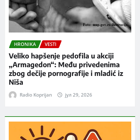
HRONIKA
VESTI
Veliko hapšenje pedofila u akciji
„Armagedon“: Među privedenima
zbog dečije pornografije i mladić iz
Niša
Radio Koprijan
јул 29, 2026