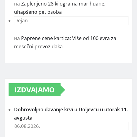
на
Zaplenjeno 28 kilograma marihuane,
uhapšeno pet osoba
Dejan
на
Paprene cene kartica: Više od 100 evra za
mesečni prevoz đaka
IZDVAJAMO
Dobrovoljno davanje krvi u Doljevcu u utorak 11.
avgusta
06.08.2026.