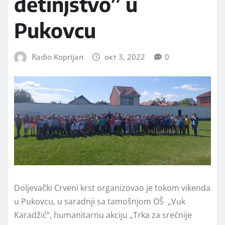
detinjstvo” u
Pukovcu
Radio Koprijan
окт 3, 2022
0
Doljevački Crveni krst organizovao je tokom vikenda
u Pukovcu, u saradnji sa tamošnjom OŠ „Vuk
Karadžić“, humanitarnu akciju „Trka za srećnije