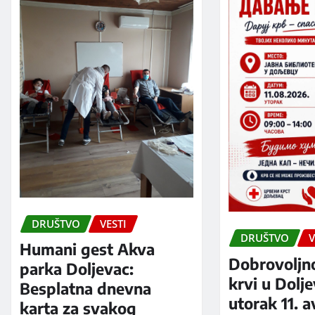
DRUŠTVO
VESTI
DRUŠTVO
V
Humani gest Akva
Dobrovoljn
parka Doljevac:
krvi u Dolj
Besplatna dnevna
utorak 11. 
karta za svakog