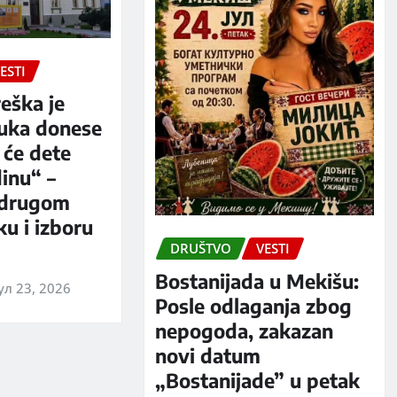
ESTI
eška je
luka donese
 će dete
dinu“ –
 drugom
u i izboru
DRUŠTVO
VESTI
Bostanijada u Mekišu:
ул 23, 2026
Posle odlaganja zbog
nepogoda, zakazan
novi datum
„Bostanijade” u petak