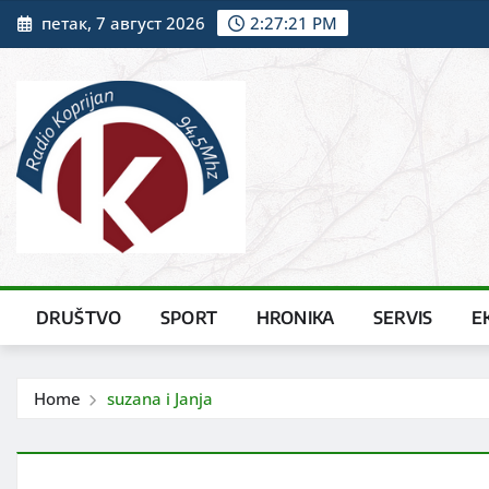
Skip
петак, 7 август 2026
2:27:23 PM
to
content
DRUŠTVO
SPORT
HRONIKA
SERVIS
E
Home
suzana i Janja