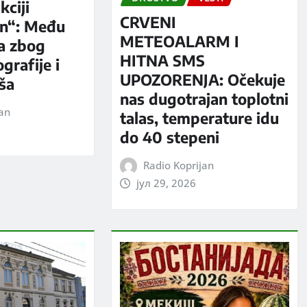
kciji
CRVENI
n“: Među
METEOALARM I
a zbog
HITNA SMS
grafije i
UPOZORENJA: Očekuje
iša
nas dugotrajan toplotni
jan
talas, temperature idu
do 40 stepeni
Radio Koprijan
јул 29, 2026