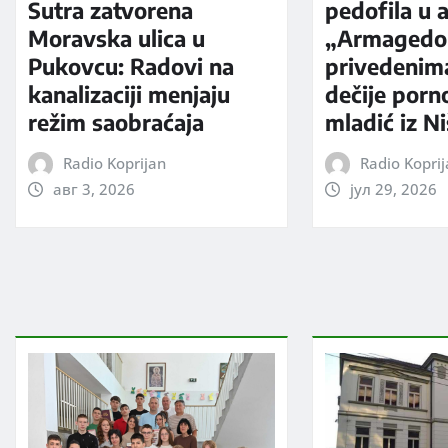
Sutra zatvorena
pedofila u a
Moravska ulica u
„Armagedo
Pukovcu: Radovi na
privedenim
kanalizaciji menjaju
dečije porno
režim saobraćaja
mladić iz N
Radio Koprijan
Radio Kopri
авг 3, 2026
јул 29, 2026