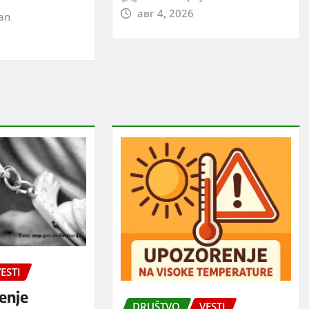
авг 4, 2026
jan
ESTI
enje
DRUŠTVO
VESTI