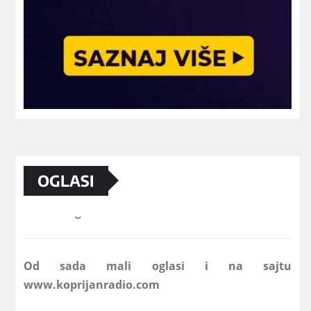
OGLASI
Marketing telefon 062 463 002
Od sada mali oglasi i na sajtu
www.koprijanradio.com