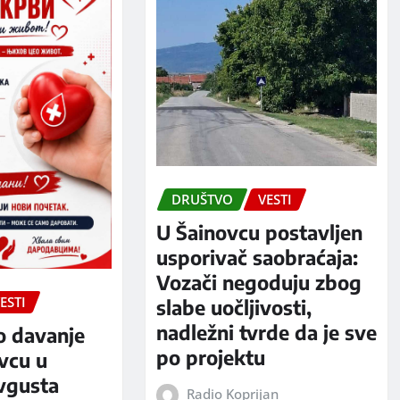
DRUŠTVO
VESTI
U Šainovcu postavljen
usporivač saobraćaja:
Vozači negoduju zbog
ESTI
slabe uočljivosti,
nadležni tvrde da je sve
o davanje
po projektu
evcu u
avgusta
Radio Koprijan