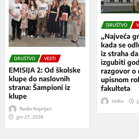
DRUŠTVO
V
„Najveća gr
kada se od
iz straha da
DRUŠTVO
VESTI
izgubiti go
EMISIJA 2: Od školske
razgovor o
klupe do naslovnih
upisnom rok
strana: Šampioni iz
fakulteta
klupe
tatko
ј
Radio Koprijan
јул 27, 2026