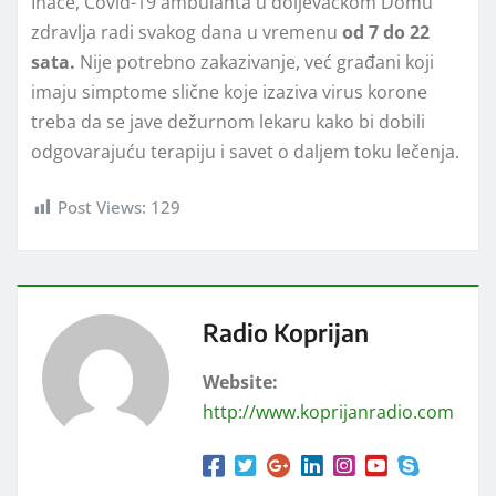
Inače, Covid-19 ambulanta u doljevačkom Domu
zdravlja radi svakog dana u vremenu
od 7 do 22
sata.
Nije potrebno zakazivanje, već građani koji
imaju simptome slične koje izaziva virus korone
treba da se jave dežurnom lekaru kako bi dobili
odgovarajuću terapiju i savet o daljem toku lečenja.
Post Views:
129
Radio Koprijan
Website:
http://www.koprijanradio.com