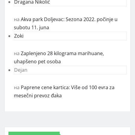
Dragana Nikolić
на
Akva park Doljevac: Sezona 2022. počinje u
subotu 11. juna
Zoki
на
Zaplenjeno 28 kilograma marihuane,
uhapšeno pet osoba
Dejan
на
Paprene cene kartica: Više od 100 evra za
mesečni prevoz đaka