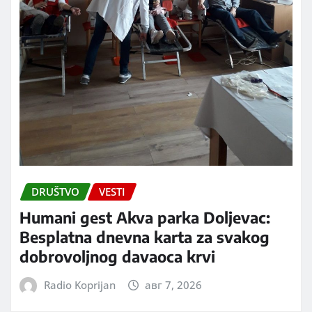
DRUŠTVO
VESTI
Humani gest Akva parka Doljevac:
Besplatna dnevna karta za svakog
dobrovoljnog davaoca krvi
Radio Koprijan
авг 7, 2026