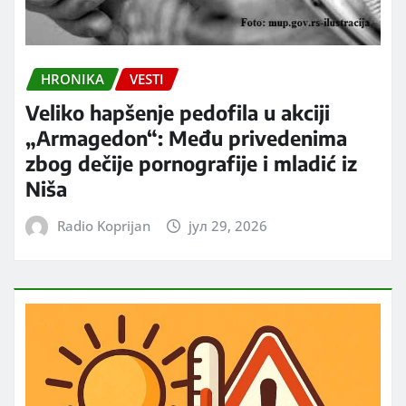
HRONIKA
VESTI
Veliko hapšenje pedofila u akciji
„Armagedon“: Među privedenima
zbog dečije pornografije i mladić iz
Niša
Radio Koprijan
јул 29, 2026