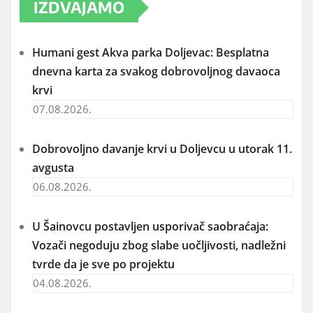
IZDVAJAMO
Humani gest Akva parka Doljevac: Besplatna
dnevna karta za svakog dobrovoljnog davaoca
krvi
07.08.2026.
Dobrovoljno davanje krvi u Doljevcu u utorak 11.
avgusta
06.08.2026.
U Šainovcu postavljen usporivač saobraćaja:
Vozači negoduju zbog slabe uočljivosti, nadležni
tvrde da je sve po projektu
04.08.2026.