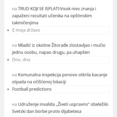
на
TRUD KOJI SE ISPLATI:Visok nivo znanja i
zapaženi rezultati učenika na opštinskim
takmičenjima
E moja državo
на
Mladić iz okoline Žitorađe zlostavljao i mučio
jednu osobu, napao drugu, pa uhapšen
Dno, dna
на
Komunalna inspekcija ponovo otkrila bacanje
otpada na očišćenoj lokaciji
Football predictions
на
Udruženje invalida „Živeti uspravno“ obeležilo
Svetski dan borbe protiv dijabetesa