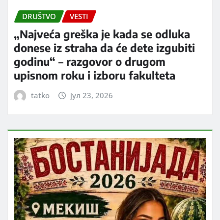
DRUŠTVO
VESTI
„Najveća greška je kada se odluka
donese iz straha da će dete izgubiti
godinu“ – razgovor o drugom
upisnom roku i izboru fakulteta
tatko
јул 23, 2026