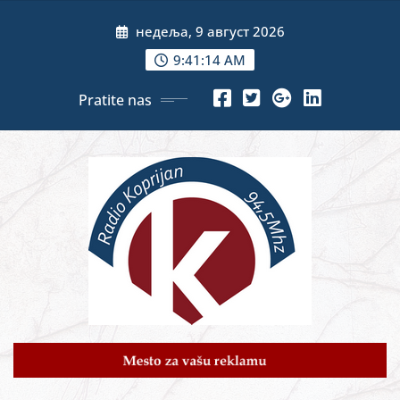
Skip
недеља, 9 август 2026
to
content
9:41:15 AM
Pratite nas