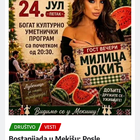
DRUŠTVO
VESTI
Bostanijada u Mekišu: Posle