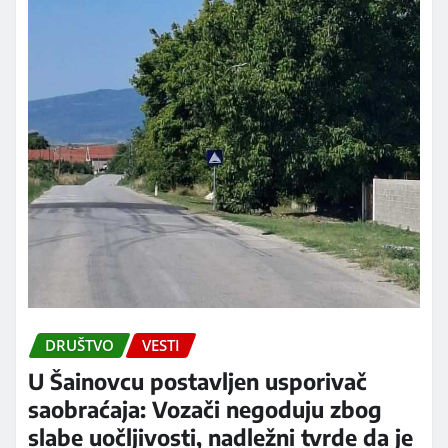
DRUŠTVO
VESTI
U Šainovcu postavljen usporivač
saobraćaja: Vozači negoduju zbog
slabe uočljivosti, nadležni tvrde da je