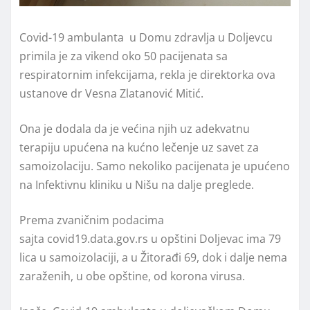
Covid-19 ambulanta u Domu zdravlja u Doljevcu
primila je za vikend oko 50 pacijenata sa
respiratornim infekcijama, rekla je direktorka ova
ustanove dr Vesna Zlatanović Mitić.
Ona je dodala da je većina njih uz adekvatnu
terapiju upućena na kućno lečenje uz savet za
samoizolaciju. Samo nekoliko pacijenata je upućeno
na Infektivnu kliniku u Nišu na dalje preglede.
Prema zvaničnim podacima
sajta covid19.data.gov.rs u opštini Doljevac ima 79
lica u samoizolaciji, a u Žitorađi 69, dok i dalje nema
zaraženih, u obe opštine, od korona virusa.