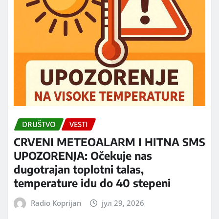
DRUŠTVO
VESTI
CRVENI METEOALARM I HITNA SMS
UPOZORENJA: Očekuje nas
dugotrajan toplotni talas,
temperature idu do 40 stepeni
Radio Koprijan
јул 29, 2026