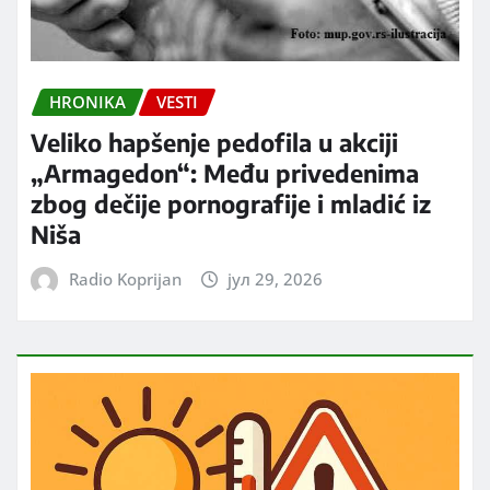
HRONIKA
VESTI
Veliko hapšenje pedofila u akciji
„Armagedon“: Među privedenima
zbog dečije pornografije i mladić iz
Niša
Radio Koprijan
јул 29, 2026