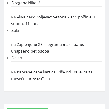
Dragana Nikolić
на
Akva park Doljevac: Sezona 2022. počinje u
subotu 11. juna
Zoki
на
Zaplenjeno 28 kilograma marihuane,
uhapšeno pet osoba
Dejan
на
Paprene cene kartica: Više od 100 evra za
mesečni prevoz đaka