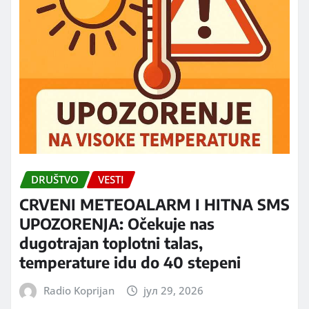
DRUŠTVO
VESTI
CRVENI METEOALARM I HITNA SMS
UPOZORENJA: Očekuje nas
dugotrajan toplotni talas,
temperature idu do 40 stepeni
Radio Koprijan
јул 29, 2026