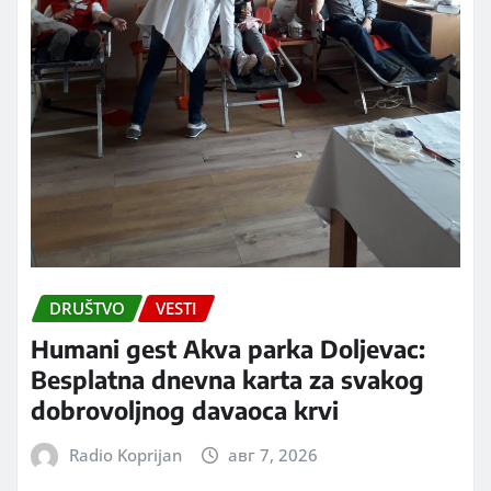
DRUŠTVO
VESTI
Humani gest Akva parka Doljevac:
Besplatna dnevna karta za svakog
dobrovoljnog davaoca krvi
Radio Koprijan
авг 7, 2026