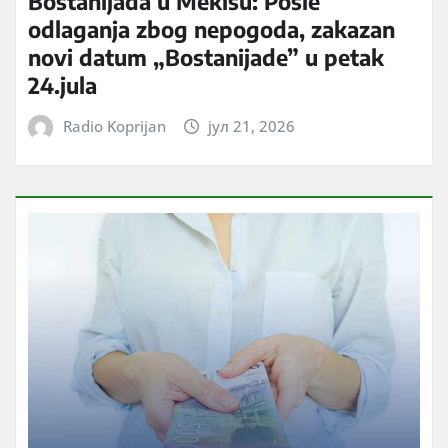
Bostanijada u Mekišu: Posle
odlaganja zbog nepogoda, zakazan
novi datum „Bostanijade” u petak
24.jula
Radio Koprijan
јул 21, 2026