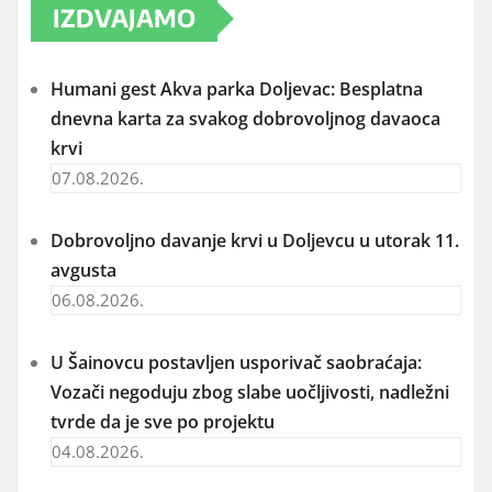
IZDVAJAMO
Humani gest Akva parka Doljevac: Besplatna
dnevna karta za svakog dobrovoljnog davaoca
krvi
07.08.2026.
Dobrovoljno davanje krvi u Doljevcu u utorak 11.
avgusta
06.08.2026.
U Šainovcu postavljen usporivač saobraćaja:
Vozači negoduju zbog slabe uočljivosti, nadležni
tvrde da je sve po projektu
04.08.2026.