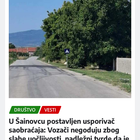
DRUŠTVO
VESTI
U Šainovcu postavljen usporivač
saobraćaja: Vozači negoduju zbog
slabe uočljivosti, nadležni tvrde da je