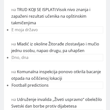
на
TRUD KOJI SE ISPLATI:Visok nivo znanja i
zapaženi rezultati učenika na opštinskim
takmičenjima
E moja državo
на
Mladić iz okoline Žitorađe zlostavljao i mučio
jednu osobu, napao drugu, pa uhapšen
Dno, dna
на
Komunalna inspekcija ponovo otkrila bacanje
otpada na očišćenoj lokaciji
Football predictions
на
Udruženje invalida „Živeti uspravno“ obeležilo
Svetski dan borbe protiv dijabetesa