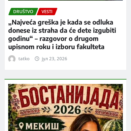
DRUŠTVO
VESTI
„Najveća greška je kada se odluka
donese iz straha da će dete izgubiti
godinu“ – razgovor o drugom
upisnom roku i izboru fakulteta
tatko
јул 23, 2026