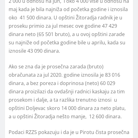
2 000 u odnosu na jun, i oko 4 000 više u odnosu na
maj kada je bila najniža od početka godine i iznosila
oko 41 500 dinara. U opštini Žitoradja radnik je u
proseku primio za jul mesec ove godine 47 429
dinara neto (65 501 bruto), a u ovoj opštini zarade
su najniže od početka godine bile u aprilu, kada su
iznosile 43 090 dinara.
Ako se zna da je prosečna zarada (bruto)
obračunata za jul 2020. godine iznosila je 83 016
dinara, a bez poreza i doprinosa (neto) 60 029
dinara proizilazi da ovdašnji radnici kaskaju za tim
prosekom i dalje, a ta razlika trenutno iznosi u
opštini Doljevac skoro 14 000 dinara za neto platu,
a u opštini Žitoradja nešto manje, 12 600 dinara.
Podaci RZZS pokazuju i da je u Pirotu čista prosečna