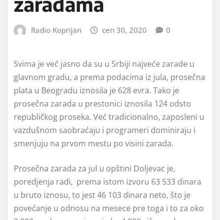
zaradama
Radio Koprijan
сеп 30, 2020
0
Svima je već jasno da su u Srbiji najveće zarade u
glavnom gradu, a prema podacima iz jula, prosečna
plata u Beogradu iznosila je 628 evra. Tako je
prosečna zarada u prestonici iznosila 124 odsto
republičkog proseka. Već tradicionalno, zaposleni u
vazdušnom saobraćaju i programeri dominiraju i
smenjuju na prvom mestu po visini zarada.
Prosečna zarada za jul u opštini Doljevac je,
poredjenja radi, prema istom izvoru 63 533 dinara
u bruto iznosu, to jest 46 103 dinara neto, što je
povećanje u odnosu na mesece pre toga i to za oko