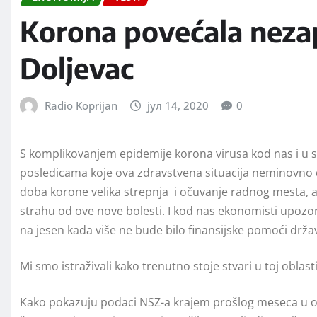
Korona povećala nezap
Doljevac
Radio Koprijan
јул 14, 2020
0
S komplikovanjem epidemije korona virusa kod nas i u sv
posledicama koje ova zdravstvena situacija neminovno d
doba korone velika strepnja i očuvanje radnog mesta, a 
strahu od ove nove bolesti. I kod nas ekonomisti upoz
na jesen kada više ne bude bilo finansijske pomoći drža
Mi smo istraživali kako trenutno stoje stvari u toj oblas
Kako pokazuju podaci NSZ-a krajem prošlog meseca u opš