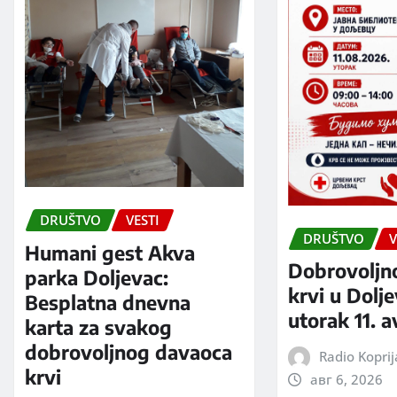
DRUŠTVO
VESTI
DRUŠTVO
V
Humani gest Akva
Dobrovoljn
parka Doljevac:
krvi u Dolj
Besplatna dnevna
utorak 11. 
karta za svakog
dobrovoljnog davaoca
Radio Kopri
krvi
авг 6, 2026