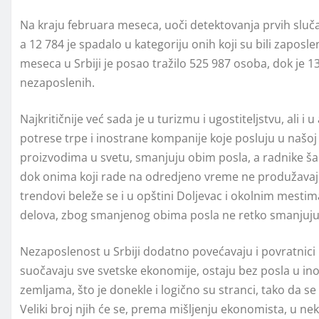
Na kraju februara meseca, uoči detektovanja prvih slučaje
a 12 784 je spadalo u kategoriju onih koji su bili zaposlen
meseca u Srbiji je posao tražilo 525 987 osoba, dok je 1
nezaposlenih.
Najkritičnije već sada je u turizmu i ugostiteljstvu, ali 
potrese trpe i inostrane kompanije koje posluju u našoj
proizvodima u svetu, smanjuju obim posla, a radnike ša
dok onima koji rade na odredjeno vreme ne produžavaju 
trendovi beleže se i u opštini Doljevac i okolnim mesti
delova, zbog smanjenog obima posla ne retko smanjuju 
Nezaposlenost u Srbiji dodatno povećavaju i povratnici i
suočavaju sve svetske ekonomije, ostaju bez posla u ino
zemljama, što je donekle i logično su stranci, tako da s
Veliki broj njih će se, prema mišljenju ekonomista, u ne