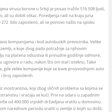
va virusa korone u Srbiji je posao tražilo 516 508 ljudi,
i, ali su dobili otkaz. Poredjenja radi na kraju juna
3 272 bilo zaposleno, ali se ponovo našlo na spisku
i u avio kompanijama i kod autobuskih prevoznika. Velike
 zemlji, a koje zbog pada potražnje za njihovim
lju na plaćena odsustva ili prinudne godišnje odmore,
ugovore o radu, nakon što oni stari isteknu. Takvi
ma, gde velike kompanije koje se bave proizvodnjom auto
i broj zaposlenih.
z inostranstva, koji zbog sličnih problema sa kojima se
stranstvu i vraćaju se kući. Prvi na udaru u zapadnim
e više od 400.000 srpskih državljana vratilo u domovinu.
kom narednom periodu vratiti u zemlje iz kojih su došli,