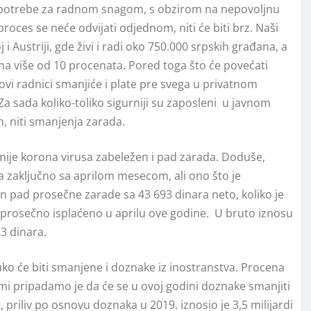
potrebe za radnom snagom, s obzirom na nepovoljnu
roces se neće odvijati odjednom, niti će biti brz. Naši
 Austriji, gde živi i radi oko 750.000 srpskih građana, a
a više od 10 procenata. Pored toga što će povećati
i radnici smanjiće i plate pre svega u privatnom
 sada koliko-toliko sigurniji su zaposleni u javnom
, niti smanjenja zarada.
mije korona virusa zabeležen i pad zarada. Doduše,
a zaključno sa aprilom mesecom, ali ono što je
žen pad prosečne zarade sa 43 693 dinara neto, koliko je
e prosečno isplaćeno u aprilu ove godine. U bruto iznosu
23 dinara.
ko će biti smanjene i doznake iz inostranstva. Procena
 mi pripadamo je da će se u ovoj godini doznake smanjiti
riliv po osnovu doznaka u 2019. iznosio je 3,5 milijardi