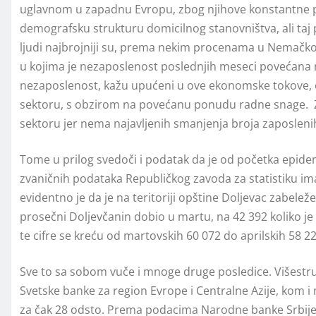
uglavnom u zapadnu Evropu, zbog njihove konstantne 
demografsku strukturu domicilnog stanovništva, ali taj p
ljudi najbrojniji su, prema nekim procenama u Nemačkoj i
u kojima je nezaposlenost poslednjih meseci povećana n
nezaposlenost, kažu upućeni u ove ekonomske tokove, ov
sektoru, s obzirom na povećanu ponudu radne snage. Za
sektoru jer nema najavljenih smanjenja broja zaposlenih
Tome u prilog svedoči i podatak da je od početka epide
zvaničnih podataka Republičkog zavoda za statistiku im
evidentno je da je na teritoriji opštine Doljevac zabele
prosečni Doljevčanin dobio u martu, na 42 392 koliko j
te cifre se kreću od martovskih 60 072 do aprilskih 58 2
Sve to sa sobom vuče i mnoge druge posledice. Višestru
Svetske banke za region Evrope i Centralne Azije, kom i
za čak 28 odsto. Prema podacima Narodne banke Srbije, p