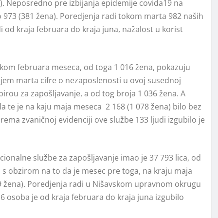
na). Neposredno pre izbijanja epidemije covida19 na
lo 973 (381 žena). Poredjenja radi tokom marta 982 naših
i od kraja februara do kraja juna, nažalost u korist
o tokom februara meseca, od toga 1 016 žena, pokazuju
ajem marta cifre o nezaposlenosti u ovoj susednoj
 birou za zapošljavanje, a od tog broja 1 036 žena. A
la te je na kaju maja meseca 2 168 (1 078 žena) bilo bez
Prema zvaničnoj evidenciji ove službe 133 ljudi izgubilo je
cionalne službe za zapošljavanje imao je 37 793 lica, od
 s obzirom na to da je mesec pre toga, na kraju maja
39 žena). Poredjenja radi u Nišavskom upravnom okrugu
36 osoba je od kraja februara do kraja juna izgubilo