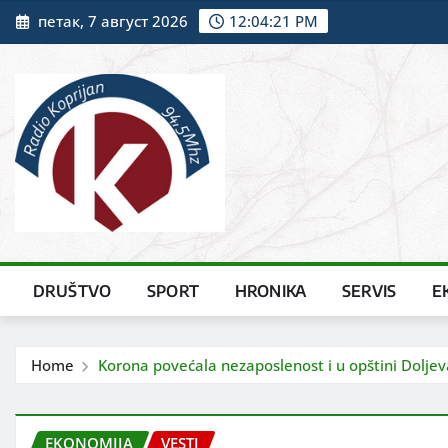
Skip
петак, 7 август 2026
12:04:23 PM
to
content
DRUŠTVO
SPORT
HRONIKA
SERVIS
E
Home
Korona povećala nezaposlenost i u opštini Doljev
EKONOMIJA
VESTI