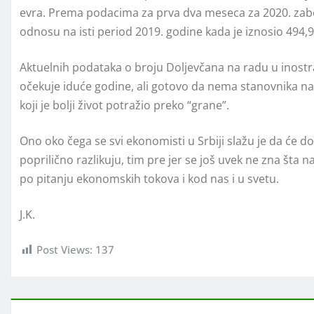
evra. Prema podacima za prva dva meseca za 2020. zabele
odnosu na isti period 2019. godine kada je iznosio 494,9
Aktuelnih podataka o broju Doljevčana na radu u inostra
očekuje iduće godine, ali gotovo da nema stanovnika naše
koji je bolji život potražio preko “grane”.
Ono oko čega se svi ekonomisti u Srbiji slažu je da će
poprilično razlikuju, tim pre jer se još uvek ne zna šta 
po pitanju ekonomskih tokova i kod nas i u svetu.
J.K.
Post Views:
137