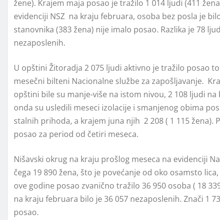
žene). Krajem maja posao je tražilo 1 014 ljudi (411 že
evidenciji NSZ na kraju februara, osoba bez posla je bi
stanovnika (383 žena) nije imalo posao. Razlika je 78 ljud
nezaposlenih.
U opštini Žitoradja 2 075 ljudi aktivno je tražilo posa
mesečni bilteni Nacionalne službe za zapošljavanje. Kr
opštini bile su manje-više na istom nivou, 2 108 ljudi na
onda su usledili meseci izolacije i smanjenog obima pos
stalnih prihoda, a krajem juna njih 2 208 ( 1 115 žena). 
posao za period od četiri meseca.
Nišavski okrug na kraju prošlog meseca na evidenciji Na
čega 19 890 žena, što je povećanje od oko osamsto lica,
ove godine posao zvanično tražilo 36 950 osoba ( 18 3
na kraju februara bilo je 36 057 nezaposlenih. Znači 1 7
posao.