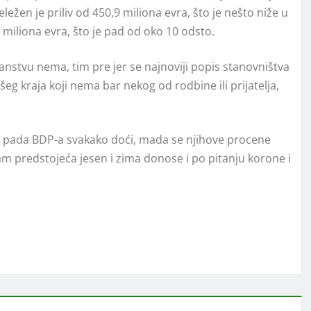
žen je priliv od 450,9 miliona evra, što je nešto niže u
 miliona evra, što je pad od oko 10 odsto.
nstvu nema, tim pre jer se najnoviji popis stanovništva
g kraja koji nema bar nekog od rodbine ili prijatelja,
 do pada BDP-a svakako doći, mada se njihove procene
nam predstojeća jesen i zima donose i po pitanju korone i