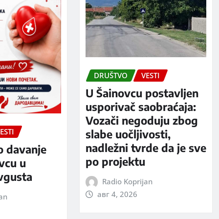
DRUŠTVO
VESTI
U Šainovcu postavljen
usporivač saobraćaja:
Vozači negoduju zbog
ESTI
slabe uočljivosti,
nadležni tvrde da je sve
o davanje
po projektu
evcu u
avgusta
Radio Koprijan
авг 4, 2026
jan