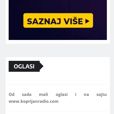
Marketing telefon 062 463 002
OGLASI
Od sada mali oglasi i na sajtu
www.koprijanradio.com