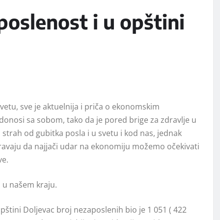
oslenost i u opštini
etu, sve je aktuelnija i priča o ekonomskim
onosi sa sobom, tako da je pored brige za zdravlje u
strah od gubitka posla i u svetu i kod nas, jednak
oravaju da najjači udar na ekonomiju možemo očekivati
ve.
ti u našem kraju.
tini Doljevac broj nezaposlenih bio je 1 051 ( 422