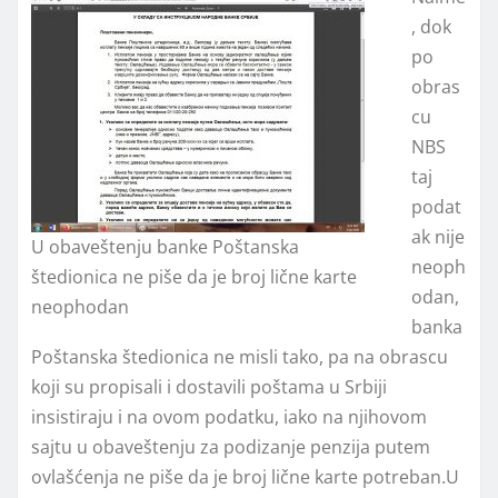
, dok
po
obras
cu
NBS
taj
podat
ak nije
U obaveštenju banke Poštanska
neoph
štedionica ne piše da je broj lične karte
odan,
neophodan
banka
Poštanska štedionica ne misli tako, pa na obrascu
koji su propisali i dostavili poštama u Srbiji
insistiraju i na ovom podatku, iako na njihovom
sajtu u obaveštenju za podizanje penzija putem
ovlašćenja ne piše da je broj lične karte potreban.U