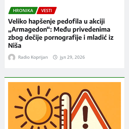
HRONIKA
VESTI
Veliko hapšenje pedofila u akciji
„Armagedon“: Među privedenima
zbog dečije pornografije i mladić iz
Niša
Radio Koprijan
јул 29, 2026