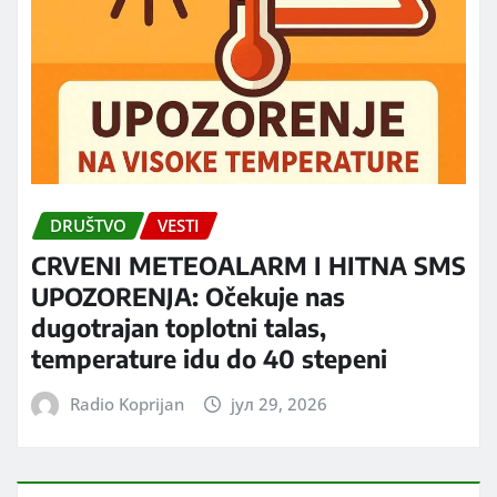
DRUŠTVO
VESTI
CRVENI METEOALARM I HITNA SMS
UPOZORENJA: Očekuje nas
dugotrajan toplotni talas,
temperature idu do 40 stepeni
Radio Koprijan
јул 29, 2026