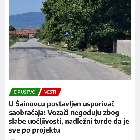
DRUŠTVO
VESTI
U Šainovcu postavljen usporivač
saobraćaja: Vozači negoduju zbog
slabe uočljivosti, nadležni tvrde da je
sve po projektu