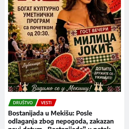
DRUŠTVO
VESTI
Bostanijada u Mekišu: Posle
odlaganja zbog nepogoda, zakazan