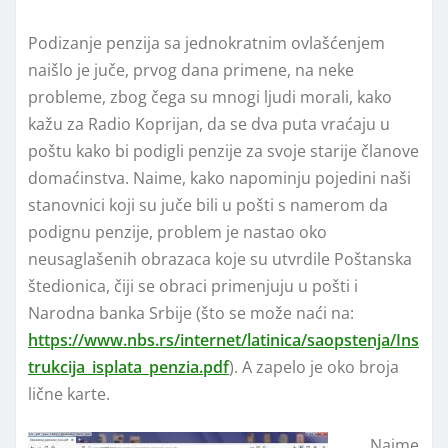
Podizanje penzija sa jednokratnim ovlašćenjem
naišlo je juče, prvog dana primene, na neke
probleme, zbog čega su mnogi ljudi morali, kako
kažu za Radio Koprijan, da se dva puta vraćaju u
poštu kako bi podigli penzije za svoje starije članove
domaćinstva. Naime, kako napominju pojedini naši
stanovnici koji su juče bili u pošti s namerom da
podignu penzije, problem je nastao oko
neusaglašenih obrazaca koje su utvrdile Poštanska
štedionica, čiji se obraci primenjuju u pošti i
Narodna banka Srbije (što se može naći na:
https://www.nbs.rs/internet/latinica/saopstenja/Ins
trukcija_isplata_penzia.pdf
). A zapelo je oko broja
lične karte.
Naime