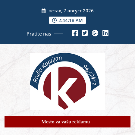
Skip
петак, 7 август 2026
to
content
2:44:19 AM
Pratite nas