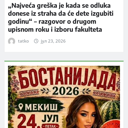
„Najveća greška je kada se odluka
donese iz straha da će dete izgubiti
godinu“ – razgovor o drugom
upisnom roku i izboru fakulteta
tatko
јул 23, 2026