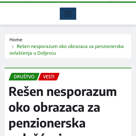
Home
Rešen nesporazum oko obrazaca za penzionerska
ovlašćenja u Doljevcu
DRUŠTVO
VESTI
Rešen nesporazum
oko obrazaca za
penzionerska