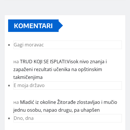
KOMENTARI
Gagi moravac
на
TRUD KOJI SE ISPLATI:Visok nivo znanja i
zapaženi rezultati učenika na opštinskim
takmičenjima
E moja državo
на
Mladić iz okoline Žitorađe zlostavljao i mučio
jednu osobu, napao drugu, pa uhapšen
Dno, dna