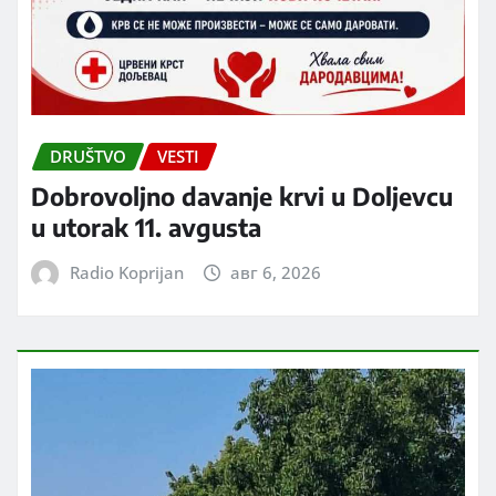
DRUŠTVO
VESTI
Dobrovoljno davanje krvi u Doljevcu
u utorak 11. avgusta
Radio Koprijan
авг 6, 2026