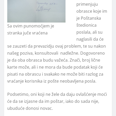
primenjuju
obrasce koje im
je Poštanska
štedionica
Sa ovim punomoćjem je
poslala, ali su
stranka juče vraćena
naglasili da će
se zauzeti da prevazidju ovaj problem, te su nakon
našeg poziva, konsultovali nadležne. Dogovoreno
je da oba obrasca budu važeća. Znači, broj lične
karte može, ali i ne mora da bude podatak koji će
pisati na obrascu i svakako ne može biti razlog za
vraćanje korisnika iz pošte neobavljena posla.
Podsetimo, oni koji ne žele da daju ovlašćenje moći
će da se izjasne da im poštar, iako do sada nije,
ubuduće donosi novac.