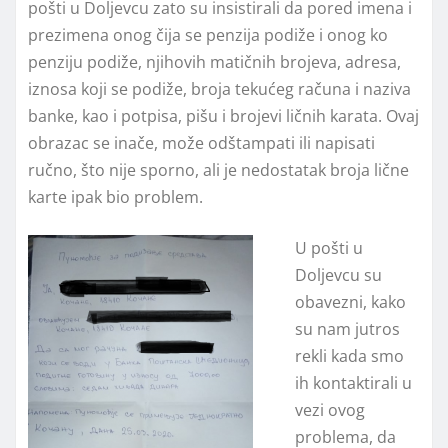
pošti u Doljevcu zato su insistirali da pored imena i
prezimena onog čija se penzija podiže i onog ko
penziju podiže, njihovih matičnih brojeva, adresa,
iznosa koji se podiže, broja tekućeg računa i naziva
banke, kao i potpisa, pišu i brojevi ličnih karata. Ovaj
obrazac se inače, može odštampati ili napisati
ručno, što nije sporno, ali je nedostatak broja lične
karte ipak bio problem.
U pošti u
Doljevcu su
obavezni, kako
su nam jutros
rekli kada smo
ih kontaktirali u
vezi ovog
problema, da