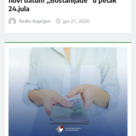
novi datum „Bostanijade” u petak
24.jula
Radio Koprijan
јул 21, 2026