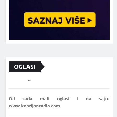
OGLASI
Marketing telefon 062 463 002
Od sada mali oglasi i na sajtu
www.koprijanradio.com