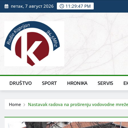
Skip
петак, 7 август 2026
11:29:48 PM
to
content
DRUŠTVO
SPORT
HRONIKA
SERVIS
E
Home
Nastavak radova na proširenju vodovodne mreže