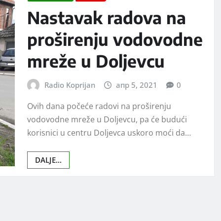
Nastavak radova na
proširenju vodovodne
mreže u Doljevcu
Radio Koprijan
апр 5, 2021
0
Ovih dana počeće radovi na proširenju
vodovodne mreže u Doljevcu, pa će budući
korisnici u centru Doljevca uskoro moći da…
DALJE...