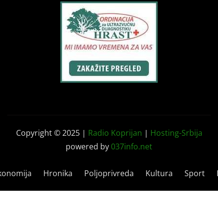
Copyright © 2025 |
Radio Koprijan
|
Hosting-Srbija
powered by
037info.net
konomija
Hronika
Poljoprivreda
Kultura
Sport