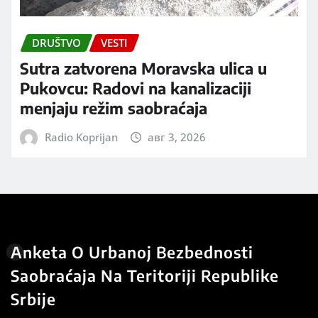
DRUŠTVO
VESTI
Sutra zatvorena Moravska ulica u
Pukovcu: Radovi na kanalizaciji
menjaju režim saobraćaja
Radio Koprijan
авг 3, 2026
Anketa O Urbanoj Bezbednosti
Saobraćaja Na Teritoriji Republike
Srbije