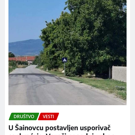
DRUŠTVO
VESTI
U Šainovcu postavljen usporivač