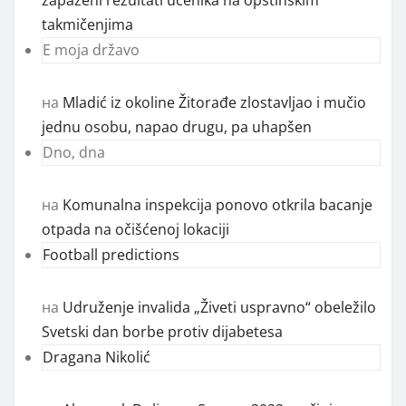
takmičenjima
E moja državo
на
Mladić iz okoline Žitorađe zlostavljao i mučio
jednu osobu, napao drugu, pa uhapšen
Dno, dna
на
Komunalna inspekcija ponovo otkrila bacanje
otpada na očišćenoj lokaciji
Football predictions
на
Udruženje invalida „Živeti uspravno“ obeležilo
Svetski dan borbe protiv dijabetesa
Dragana Nikolić