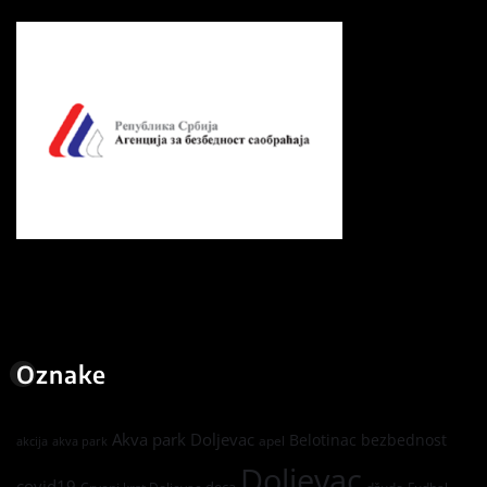
Oznake
Akva park Doljevac
Belotinac
bezbednost
apel
akcija
akva park
Doljevac
covid19