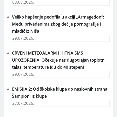
03.08.2026.
Veliko hapšenje pedofila u akciji „Armagedon“:
Među privedenima zbog dečije pornografije i
mladić iz Niša
29.07.2026.
CRVENI METEOALARM I HITNA SMS
UPOZORENJA: Očekuje nas dugotrajan toplotni
talas, temperature idu do 40 stepeni
29.07.2026.
EMISIJA 2: Od školske klupe do naslovnih strana:
Šampioni iz klupe
27.07.2026.