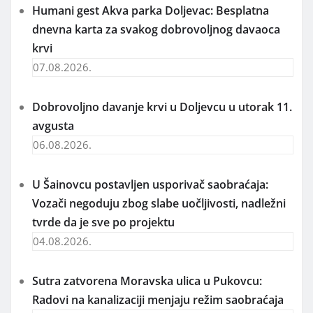
Humani gest Akva parka Doljevac: Besplatna
dnevna karta za svakog dobrovoljnog davaoca
krvi
07.08.2026.
Dobrovoljno davanje krvi u Doljevcu u utorak 11.
avgusta
06.08.2026.
U Šainovcu postavljen usporivač saobraćaja:
Vozači negoduju zbog slabe uočljivosti, nadležni
tvrde da je sve po projektu
04.08.2026.
Sutra zatvorena Moravska ulica u Pukovcu:
Radovi na kanalizaciji menjaju režim saobraćaja