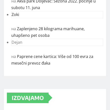
на
Akva park Doljevac: Sezona 2022. počinje u
subotu 11. juna
Zoki
на
Zaplenjeno 28 kilograma marihuane,
uhapšeno pet osoba
Dejan
на
Paprene cene kartica: Više od 100 evra za
mesečni prevoz đaka
IZDVAJAMO