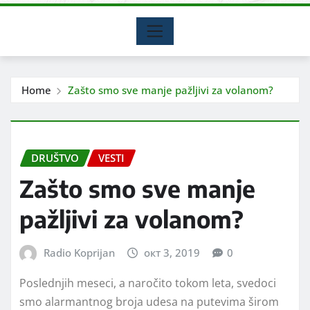
Home
Zašto smo sve manje pažljivi za volanom?
DRUŠTVO
VESTI
Zašto smo sve manje
pažljivi za volanom?
Radio Koprijan
окт 3, 2019
0
Poslednjih meseci, a naročito tokom leta, svedoci
smo alarmantnog broja udesa na putevima širom