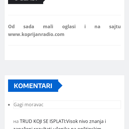
Od sada mali oglasi i na sajtu
www.koprijanradio.com
KOMENTARI
Gagi moravac
на
TRUD KOJI SE ISPLATI:Visok nivo znanja i
zapaženi rezultati učenika na opštinskim