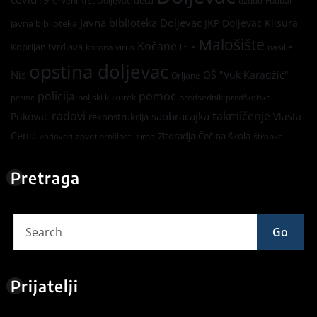
deca
Crveni krst Doljevac
džudo
Fudbal
Javna biblioteka Doljevac
JKP Doljevac
Klisura
Javna biblioteka
Malošište
Kočane
Koprijan tvrdjava
korona virus
litije
nasilje
opstina doljevac
Nis
OŠ "Vuk Karadžić"
Orljane
policija
pomoc
poljski kukurek
predsednik
pesme
predškolsko
radovi
takmičenje
saobraćajka
Pukovac
Vlasta
rekonstrukcija
Cenić
Zitoradja
Čečina
škola
zavet prošlosti
zima
štrapke
vodovod
Pretraga
Go
Prijatelji