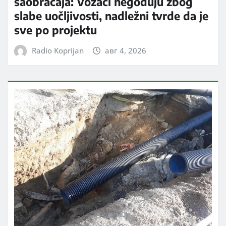
saobraćaja: Vozači negoduju zbog
slabe uočljivosti, nadležni tvrde da je
sve po projektu
Radio Koprijan
авг 4, 2026