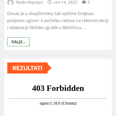
Radio Koprijan
сеп 14, 2022
0
Danas je u skupštinskoj Sali opštine Doljevac
potpisan ugovor o početku radova na rekonstrukciji
i adaptaciji školske zgrade u Belotincu.…
DALJE...
REZULTATI