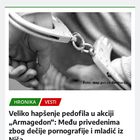
HRONIKA
VESTI
Veliko hapšenje pedofila u akciji
„Armagedon“: Među privedenima
zbog dečije pornografije i mladić iz
Niša