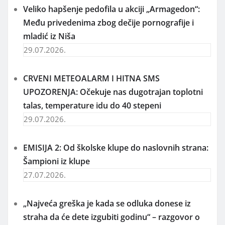
Veliko hapšenje pedofila u akciji „Armagedon“:
Među privedenima zbog dečije pornografije i
mladić iz Niša
29.07.2026.
CRVENI METEOALARM I HITNA SMS
UPOZORENJA: Očekuje nas dugotrajan toplotni
talas, temperature idu do 40 stepeni
29.07.2026.
EMISIJA 2: Od školske klupe do naslovnih strana:
Šampioni iz klupe
27.07.2026.
„Najveća greška je kada se odluka donese iz
straha da će dete izgubiti godinu“ – razgovor o