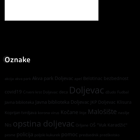
Oznake
Akva park Doljevac
Belotinac
bezbednost
apel
akcija
akva park
Doljevac
covid19
deca
Crveni krst Doljevac
džudo
Fudbal
Javna biblioteka Doljevac
JKP Doljevac
Klisura
Javna biblioteka
Malošište
Kočane
Koprijan tvrdjava
korona virus
litije
nasilje
opstina doljevac
Nis
OŠ "Vuk Karadžić"
Orljane
policija
pomoc
poljski kukurek
predsednik
pesme
predškolsko