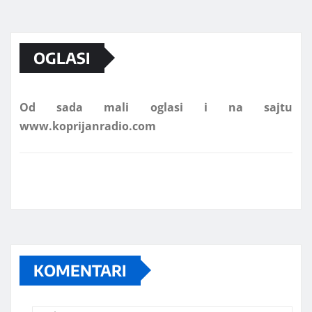
Marketing telefon 062 463 002
OGLASI
Od sada mali oglasi i na sajtu
www.koprijanradio.com
KOMENTARI