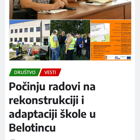
DRUŠTVO
VESTI
Počinju radovi na
rekonstrukciji i
adaptaciji škole u
Belotincu