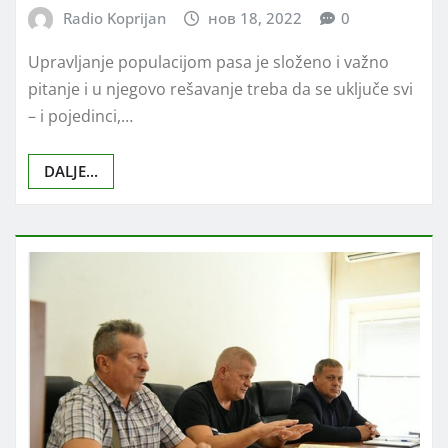
Radio Koprijan
нов 18, 2022
0
Upravljanje populacijom pasa je složeno i važno
pitanje i u njegovo rešavanje treba da se uključe svi
– i pojedinci,…
DALJE...