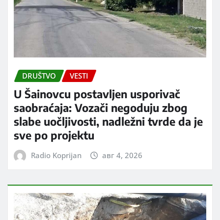
DRUŠTVO
VESTI
U Šainovcu postavljen usporivač
saobraćaja: Vozači negoduju zbog
slabe uočljivosti, nadležni tvrde da je
sve po projektu
Radio Koprijan
авг 4, 2026