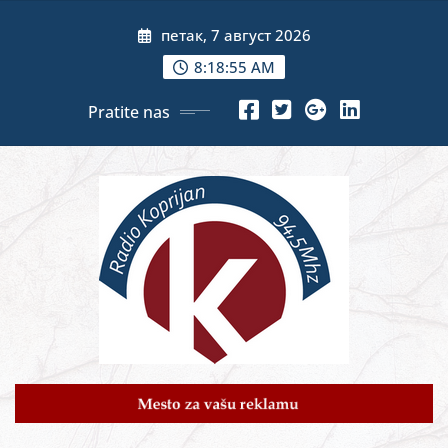
Skip
петак, 7 август 2026
to
content
8:18:56 AM
Pratite nas