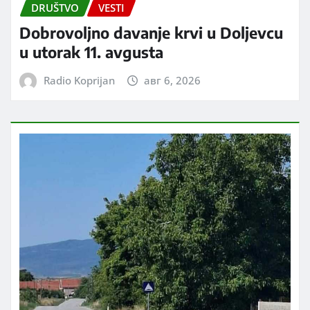
DRUŠTVO
VESTI
Dobrovoljno davanje krvi u Doljevcu
u utorak 11. avgusta
Radio Koprijan
авг 6, 2026