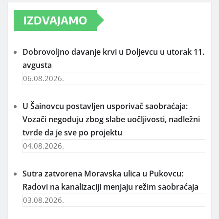
IZDVAJAMO
Dobrovoljno davanje krvi u Doljevcu u utorak 11.
avgusta
06.08.2026.
U Šainovcu postavljen usporivač saobraćaja:
Vozači negoduju zbog slabe uočljivosti, nadležni
tvrde da je sve po projektu
04.08.2026.
Sutra zatvorena Moravska ulica u Pukovcu:
Radovi na kanalizaciji menjaju režim saobraćaja
03.08.2026.