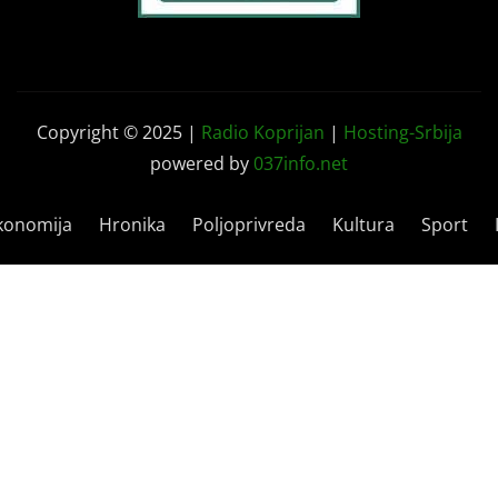
Copyright © 2025 |
Radio Koprijan
|
Hosting-Srbija
powered by
037info.net
konomija
Hronika
Poljoprivreda
Kultura
Sport