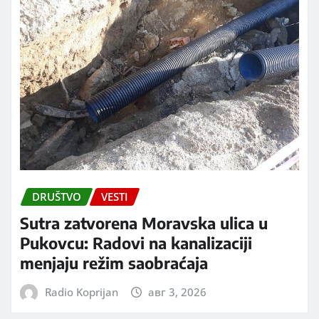
DRUŠTVO
VESTI
Sutra zatvorena Moravska ulica u
Pukovcu: Radovi na kanalizaciji
menjaju režim saobraćaja
Radio Koprijan
авг 3, 2026