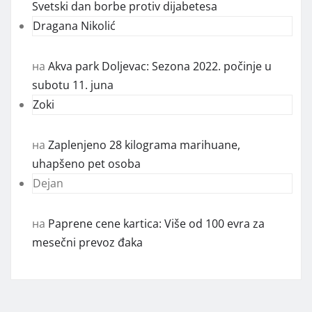
Svetski dan borbe protiv dijabetesa
Dragana Nikolić
на
Akva park Doljevac: Sezona 2022. počinje u
subotu 11. juna
Zoki
на
Zaplenjeno 28 kilograma marihuane,
uhapšeno pet osoba
Dejan
на
Paprene cene kartica: Više od 100 evra za
mesečni prevoz đaka