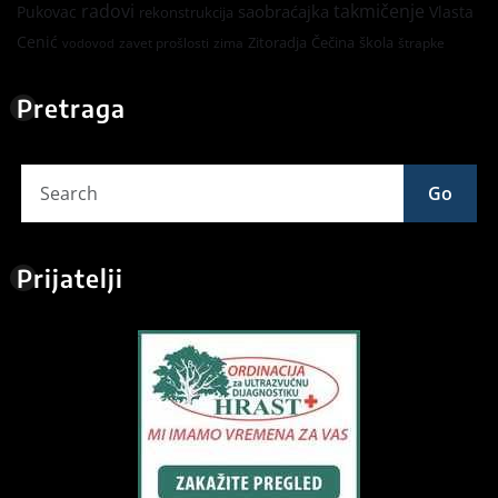
radovi
takmičenje
saobraćajka
Pukovac
Vlasta
rekonstrukcija
Cenić
Zitoradja
Čečina
škola
zavet prošlosti
zima
štrapke
vodovod
Pretraga
Go
Prijatelji