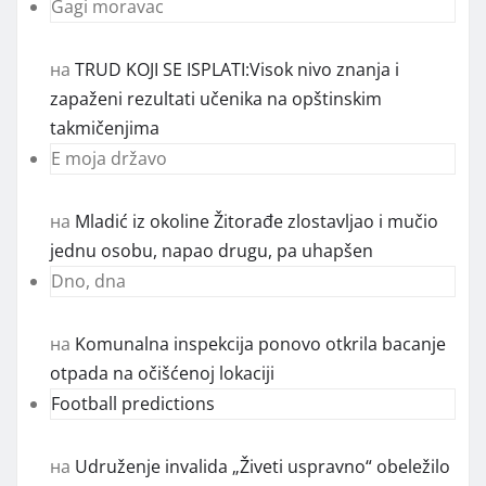
Gagi moravac
на
TRUD KOJI SE ISPLATI:Visok nivo znanja i
zapaženi rezultati učenika na opštinskim
takmičenjima
E moja državo
на
Mladić iz okoline Žitorađe zlostavljao i mučio
jednu osobu, napao drugu, pa uhapšen
Dno, dna
на
Komunalna inspekcija ponovo otkrila bacanje
otpada na očišćenoj lokaciji
Football predictions
на
Udruženje invalida „Živeti uspravno“ obeležilo