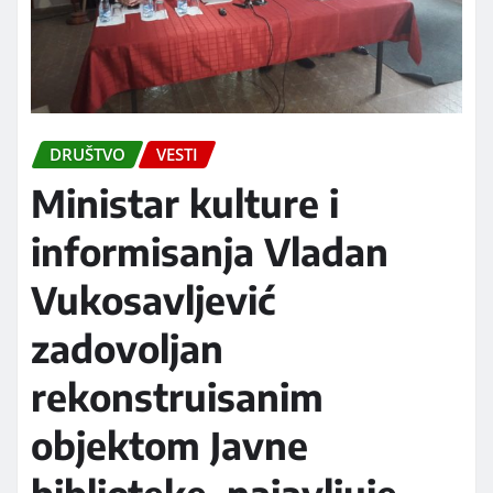
DRUŠTVO
VESTI
Ministar kulture i
informisanja Vladan
Vukosavljević
zadovoljan
rekonstruisanim
objektom Javne