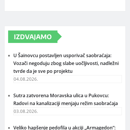
IZDVAJAMO
U Šainovcu postavljen usporivač saobraćaja:
Vozači negoduju zbog slabe uočljivosti, nadležni
tvrde da je sve po projektu
04.08.2026.
Sutra zatvorena Moravska ulica u Pukovcu:
Radovi na kanalizaciji menjaju režim saobraćaja
03.08.2026.
Veliko hapšenje pedofila u akciji „Armagedon“: