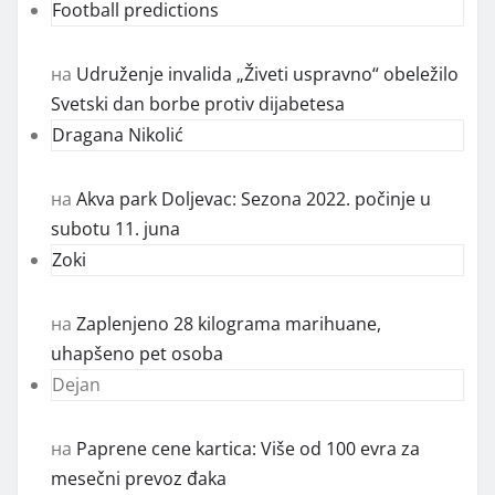
Football predictions
на
Udruženje invalida „Živeti uspravno“ obeležilo
Svetski dan borbe protiv dijabetesa
Dragana Nikolić
на
Akva park Doljevac: Sezona 2022. počinje u
subotu 11. juna
Zoki
на
Zaplenjeno 28 kilograma marihuane,
uhapšeno pet osoba
Dejan
на
Paprene cene kartica: Više od 100 evra za
mesečni prevoz đaka