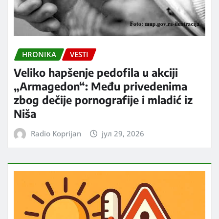
HRONIKA
VESTI
Veliko hapšenje pedofila u akciji
„Armagedon“: Među privedenima
zbog dečije pornografije i mladić iz
Niša
Radio Koprijan
јул 29, 2026