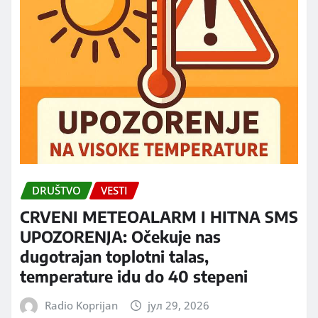
DRUŠTVO
VESTI
CRVENI METEOALARM I HITNA SMS
UPOZORENJA: Očekuje nas
dugotrajan toplotni talas,
temperature idu do 40 stepeni
Radio Koprijan
јул 29, 2026