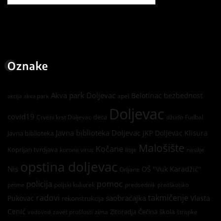
Oznake
Akva park Doljevac
Belotinac
bezbednost
apel
akcija
akva park
Doljevac
covid19
deca
Crveni krst Doljevac
džudo
Fudbal
Javna biblioteka Doljevac
JKP Doljevac
Klisura
Javna biblioteka
Malošište
Kočane
Koprijan tvrdjava
korona virus
litije
nasilje
opstina doljevac
Nis
OŠ "Vuk Karadžić"
Orljane
policija
pomoc
poljski kukurek
predsednik
pesme
predškolsko
radovi
takmičenje
saobraćajka
Pukovac
Vlasta
rekonstrukcija
Cenić
Zitoradja
Čečina
škola
zavet prošlosti
zima
štrapke
vodovod