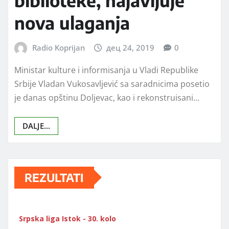
biblioteke, najavljuje
nova ulaganja
Radio Koprijan
дец 24, 2019
0
Ministar kulture i informisanja u Vladi Republike
Srbije Vladan Vukosavljević sa saradnicima posetio
je danas opštinu Doljevac, kao i rekonstruisani…
DALJE...
REZULTATI