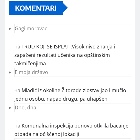
KOMENTARI
Gagi moravac
на
TRUD KOJI SE ISPLATI:Visok nivo znanja i
zapaženi rezultati učenika na opštinskim
takmičenjima
E moja državo
на
Mladić iz okoline Žitorađe zlostavljao i mučio
jednu osobu, napao drugu, pa uhapšen
Dno, dna
на
Komunalna inspekcija ponovo otkrila bacanje
otpada na očišćenoj lokaciji