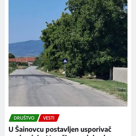
DRUŠTVO
VESTI
U Šainovcu postavljen usporivač