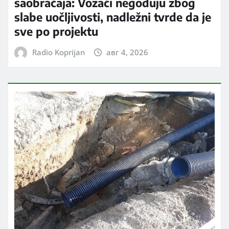
saobraćaja: Vozači negoduju zbog
slabe uočljivosti, nadležni tvrde da je
sve po projektu
Radio Koprijan
авг 4, 2026