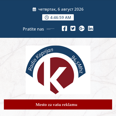
Skip
четвртак, 6 август 2026
to
content
4:47:00 AM
Pratite nas