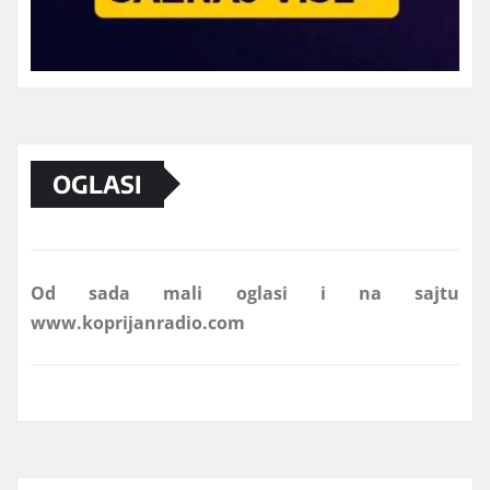
Marketing telefon 062 463 002
OGLASI
Od sada mali oglasi i na sajtu
www.koprijanradio.com