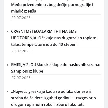
Među privedenima zbog dečije pornografije i
mladić iz Niša
29.07.2026.
CRVENI METEOALARM I HITNA SMS
UPOZORENJA: Očekuje nas dugotrajan toplotni
talas, temperature idu do 40 stepeni
29.07.2026.
EMISIJA 2: Od školske klupe do naslovnih strana:
Šampioni iz klupe
27.07.2026.
„Najveća greška je kada se odluka donese iz
straha da će dete izgubiti godinu“ – razgovor o
drugom upisnom roku i izboru fakulteta