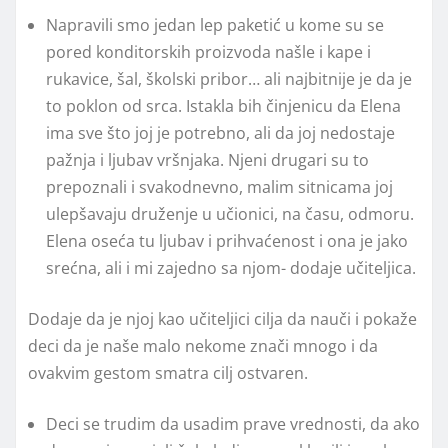
Napravili smo jedan lep paketić u kome su se
pored konditorskih proizvoda našle i kape i
rukavice, šal, školski pribor… ali najbitnije je da je
to poklon od srca. Istakla bih činjenicu da Elena
ima sve što joj je potrebno, ali da joj nedostaje
pažnja i ljubav vršnjaka. Njeni drugari su to
prepoznali i svakodnevno, malim sitnicama joj
ulepšavaju druženje u učionici, na času, odmoru.
Elena oseća tu ljubav i prihvaćenost i ona je jako
srećna, ali i mi zajedno sa njom- dodaje učiteljica.
Dodaje da je njoj kao učiteljici cilja da nauči i pokaže
deci da je naše malo nekome znači mnogo i da
ovakvim gestom smatra cilj ostvaren.
Deci se trudim da usadim prave vrednosti, da ako