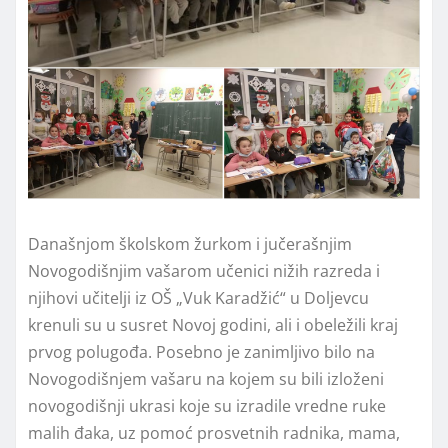
Današnjom školskom žurkom i jučerašnjim
Novogodišnjim vašarom učenici nižih razreda i
njihovi učitelji iz OŠ „Vuk Karadžić“ u Doljevcu
krenuli su u susret Novoj godini, ali i obeležili kraj
prvog polugođa. Posebno je zanimljivo bilo na
Novogodišnjem vašaru na kojem su bili izloženi
novogodišnji ukrasi koje su izradile vredne ruke
malih đaka, uz pomoć prosvetnih radnika, mama,