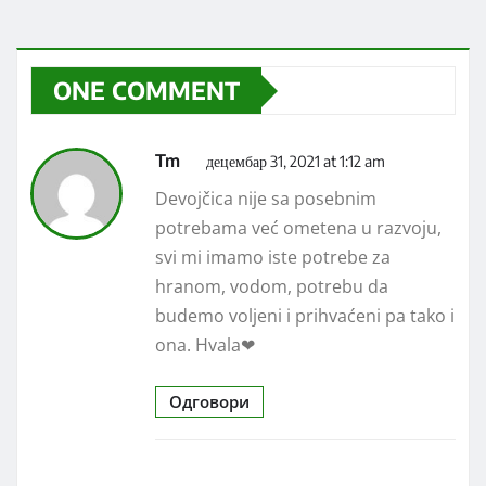
ONE COMMENT
Tm
децембар 31, 2021 at 1:12 am
Devojčica nije sa posebnim
potrebama već ometena u razvoju,
svi mi imamo iste potrebe za
hranom, vodom, potrebu da
budemo voljeni i prihvaćeni pa tako i
ona. Hvala❤
Одговори