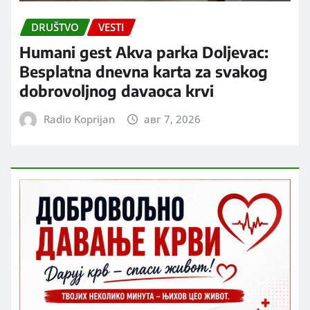
DRUŠTVO
VESTI
Humani gest Akva parka Doljevac:
Besplatna dnevna karta za svakog
dobrovoljnog davaoca krvi
Radio Koprijan
авг 7, 2026