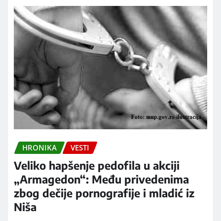
HRONIKA
VESTI
Veliko hapšenje pedofila u akciji
„Armagedon“: Među privedenima
zbog dečije pornografije i mladić iz
Niša