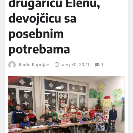
drugaricu Elenu,
devojčicu sa
posebnim
potrebama
Radio Koprijan
дец 30, 2021
1