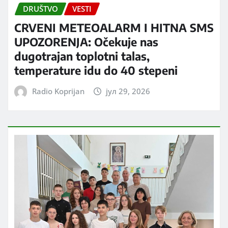
DRUŠTVO
VESTI
CRVENI METEOALARM I HITNA SMS
UPOZORENJA: Očekuje nas
dugotrajan toplotni talas,
temperature idu do 40 stepeni
Radio Koprijan
јул 29, 2026