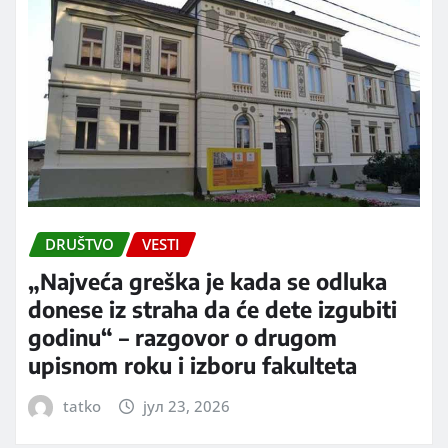
DRUŠTVO
VESTI
„Najveća greška je kada se odluka
donese iz straha da će dete izgubiti
godinu“ – razgovor o drugom
upisnom roku i izboru fakulteta
tatko
јул 23, 2026