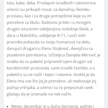
tata, baka, deka. Prodajom izrađenih rukotvorina
učenici su prikupili novac za današnju školsku
proslavu, kao i za druge potrepštine koje su im
potrebne za školu. Radosno je bilo i u mnogim
drugim isturenim odeljenjima ovdašnje škole, a
deca u Malošištu, odeljenje III-11, i uoči ovih
praznika pokazala su svoju humanost na delu,
darujući drugaricu Elenu Stojković, devojčicu sa
posebnim potrebama. Učiteljica Danijela Mitrović je
istakla da su paketić pripremili njeni drugari od
konditorskih proizvoda, sami irzadili čestitke, a u
paketiću su se našli i kape i rukavice. Istakla je da
Elena ima sve što joj je potrebno, ali nedostaje joj
pažnja vršnjaka, a učenici su to prepoznali uvek
gledaju da je iznenade na nek način.
Mesec decembar je u duhu darivanja, pažnje i