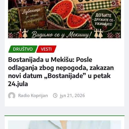
DRUŠTVO
VESTI
Bostanijada u Mekišu: Posle
odlaganja zbog nepogoda, zakazan
novi datum „Bostanijade” u petak
24.jula
Radio Koprijan
јул 21, 2026