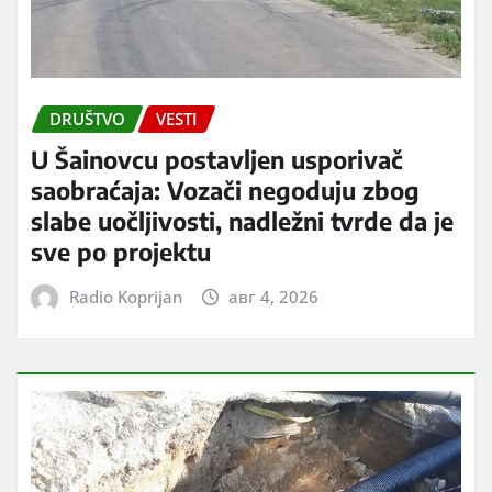
DRUŠTVO
VESTI
U Šainovcu postavljen usporivač
saobraćaja: Vozači negoduju zbog
slabe uočljivosti, nadležni tvrde da je
sve po projektu
Radio Koprijan
авг 4, 2026