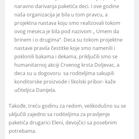
naravno darivanja paketića deci. I ove godine
naša organizacija je bila u tom pravcu, a
projektna nastava koju smo realizovali tokom
ovog meseca je bila pod nazivom „ Umem da
brinem i o drugima“. Deca su tokom projektne
nastave pravila čestitke koje smo namenili i
poklonili bakama i dekama, priključili smo se
humanitarnoj akciji Crvenog krsta Doljevac, a
deca su u dogovoru sa roditeljima sakupili
konditorske proizvode i školski pribor- kaže
učiteljica Danijela.
Takođe, treću godinu za redom, velikodušno su se
uključili zajedno sa roditeljima za pravljenje
paketića drugarici Eleni, devojčici sa posebnim
potrebama.