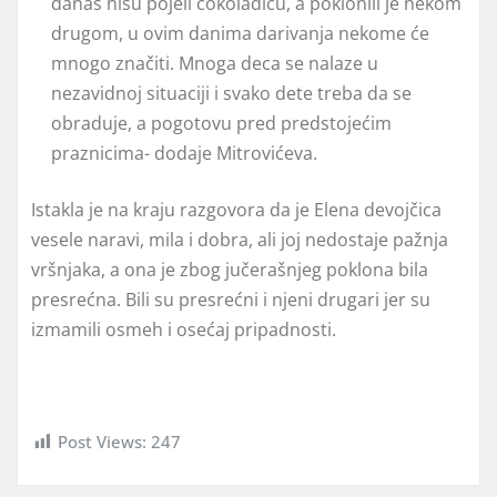
danas nisu pojeli čokoladicu, a poklonili je nekom
drugom, u ovim danima darivanja nekome će
mnogo značiti. Mnoga deca se nalaze u
nezavidnoj situaciji i svako dete treba da se
obraduje, a pogotovu pred predstojećim
praznicima- dodaje Mitrovićeva.
Istakla je na kraju razgovora da je Elena devojčica
vesele naravi, mila i dobra, ali joj nedostaje pažnja
vršnjaka, a ona je zbog jučerašnjeg poklona bila
presrećna. Bili su presrećni i njeni drugari jer su
izmamili osmeh i osećaj pripadnosti.
Post Views:
247