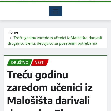
Home
Treću godinu zaredom učenici iz Malošišta darivali
drugaricu Elenu, devojčicu sa posebnim potrebama
DRUŠTVO
VESTI
Treću godinu
zaredom učenici iz
Malošišta darivali