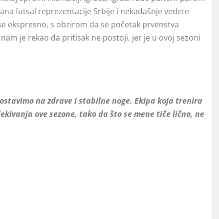
na futsal reprezentacije Srbije i nekadašnje vedete
 se ekspresno, s obzirom da se početak prvenstva
am je rekao da pritisak ne postoji, jer je u ovoj sezoni
 postavimo na zdrave i stabilne noge. Ekipa koja trenira
ekivanja ove sezone, tako da što se mene tiče lično, ne