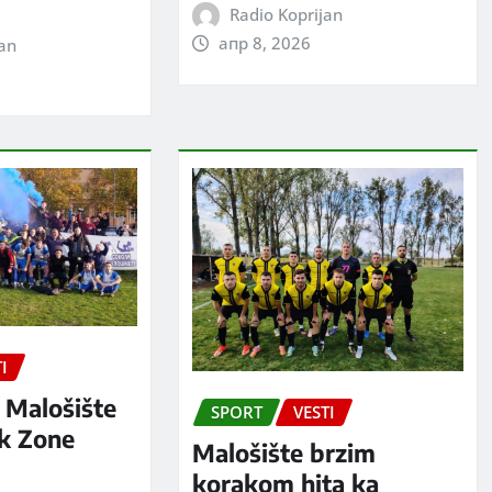
Radio Koprijan
апр 8, 2026
jan
I
 Malošište
SPORT
VESTI
ak Zone
Malošište brzim
korakom hita ka