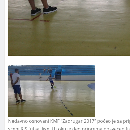
Nedavno osnovani KMF ”Zadrugar 2017” počeo je sa pri
sceni RIS futsal lige. U toku je deo priprema posvećen fi