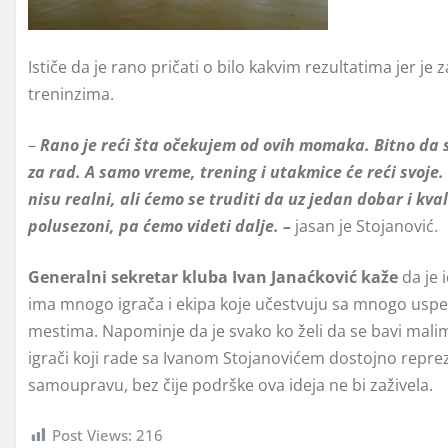
Ističe da je rano pričati o bilo kakvim rezultatima jer je
treninzima.
–
Rano je reći šta očekujem od ovih momaka. Bitno da su
za rad. A samo vreme, trening i utakmice će reći svoj
nisu realni, ali ćemo se truditi da uz jedan dobar i kv
polusezoni, pa ćemo videti dalje. –
jasan je Stojanović.
Generalni sekretar kluba Ivan Janaćković kaže
da je 
ima mnogo igrača i ekipa koje učestvuju sa mnogo uspe
mestima. Napominje da je svako ko želi da se bavi mali
igrači koji rade sa Ivanom Stojanovićem dostojno repre
samoupravu, bez čije podrške ova ideja ne bi zaživela.
Post Views:
216