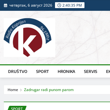
Skip
четвртак, 6 август 2026
2:40:37 PM
to
content
DRUŠTVO
SPORT
HRONIKA
SERVIS
E
Home
Zadrugar radi punom parom
SPORT