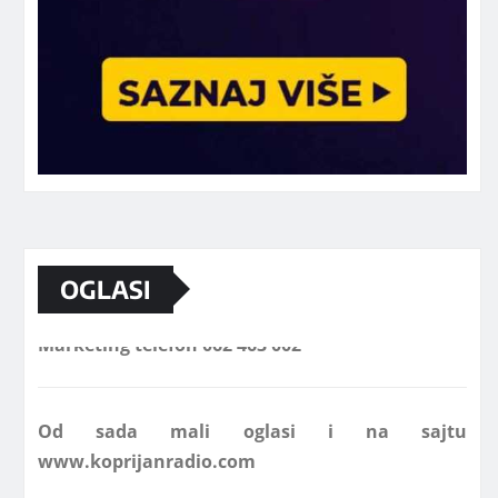
OGLASI
Marketing telefon 062 463 002
Od sada mali oglasi i na sajtu
www.koprijanradio.com