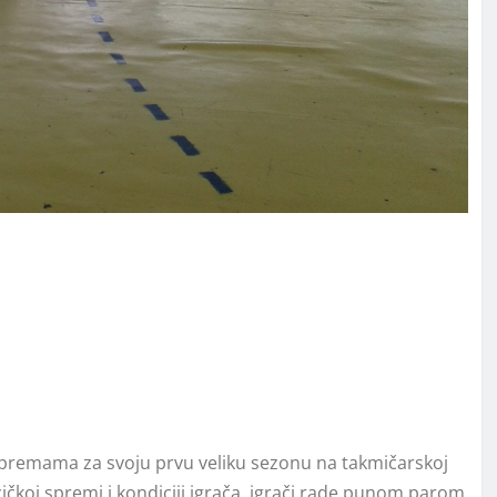
premama za svoju prvu veliku sezonu na takmičarskoj
zičkoj spremi i kondiciji igrača, igrači rade punom parom