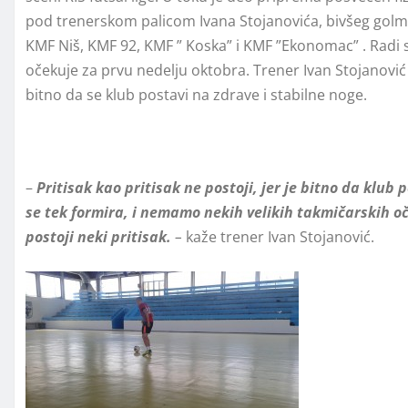
pod trenerskom palicom Ivana Stojanovića, bivšeg golma
KMF Niš, KMF 92, KMF ” Koska” i KMF ”Ekonomac” . Radi
očekuje za prvu nedelju oktobra. Trener Ivan Stojanović n
bitno da se klub postavi na zdrave i stabilne noge.
–
Pritisak kao pritisak ne postoji, jer je bitno da klub
se tek formira, i nemamo nekih velikih takmičarskih oč
postoji neki pritisak.
–
kaže trener Ivan Stojanović.