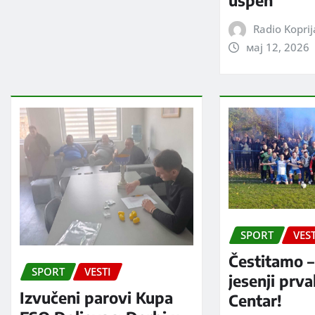
uspeh
Radio Kopri
мај 12, 2026
SPORT
VEST
Čestitamo –
SPORT
VESTI
jesenji prv
Izvučeni parovi Kupa
Centar!