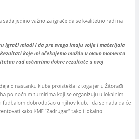
 za sada jedino važno za igrače da se kvalitetno radi na
 igrači mladi i da pre svega imaju volje i materijala
e. Rezultati koje mi očekujemo možda u ovom momentu
alitetan rad ostvarimo dobre rezultate u ovoj
ideja o nastanku kluba proistekla iz toga jer u Žitorađi
ha po noćnim turnirima koji se organizuju u lokalnim
m fudbalom dobrodošao u njihov klub, i da se nada da će
zentovati kako KMF ”Zadrugar” tako i lokalno