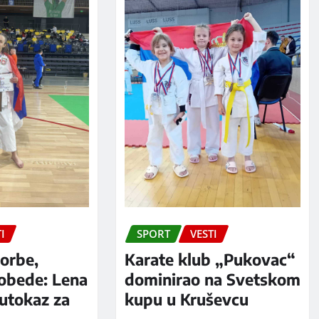
I
SPORT
VESTI
orbe,
Karate klub „Pukovac“
pobede: Lena
dominirao na Svetskom
putokaz za
kupu u Kruševcu