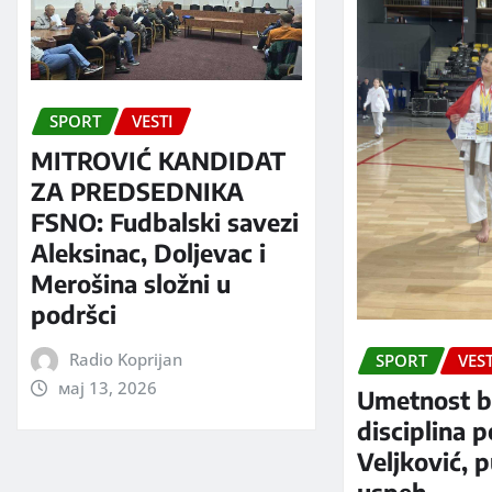
SPORT
VESTI
MITROVIĆ KANDIDAT
ZA PREDSEDNIKA
FSNO: Fudbalski savezi
Aleksinac, Doljevac i
Merošina složni u
podršci
Radio Koprijan
SPORT
VEST
мај 13, 2026
Umetnost b
disciplina 
Veljković, 